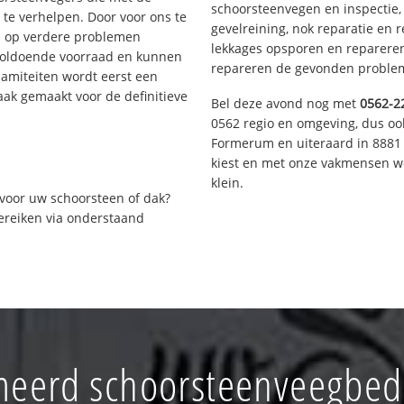
schoorsteenvegen en inspectie,
te verhelpen. Door voor ons te
gevelreining, nok reparatie en 
s op verdere problemen
lekkages opsporen en repareren.
voldoende voorraad en kunnen
repareren de gevonden problem
lamiteiten wordt eerst een
aak gemaakt voor de definitieve
Bel deze avond nog met
0562-2
0562 regio en omgeving, dus ook
Formerum en uiteraard in 8881 
kiest en met onze vakmensen w
klein.
voor uw schoorsteen of dak?
bereiken via onderstaand
eerd schoorsteenveegbedr