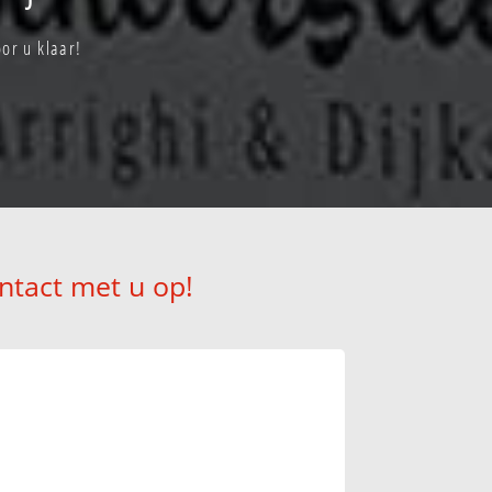
or u klaar!
ntact met u op!