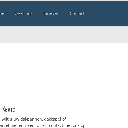
me
Over ons
Tarieven
Contact
r
Kaard
 wilt u uw dakpannen, dakkapel of
arzel niet en neem direct contact met ons op