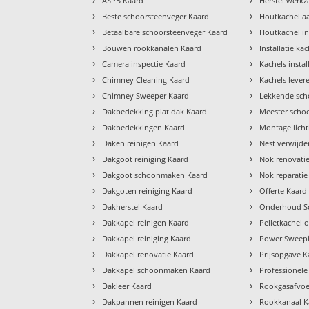
ASPB Kaard
Herstel werk
›
›
Beste schoorsteenveger Kaard
Houtkachel a
›
›
Betaalbare schoorsteenveger Kaard
Houtkachel in
›
›
Bouwen rookkanalen Kaard
Installatie ka
›
›
Camera inspectie Kaard
Kachels insta
›
›
Chimney Cleaning Kaard
Kachels lever
›
›
Chimney Sweeper Kaard
Lekkende sch
›
›
Dakbedekking plat dak Kaard
Meester scho
›
›
Dakbedekkingen Kaard
Montage lich
›
›
Daken reinigen Kaard
Nest verwijde
›
›
Dakgoot reiniging Kaard
Nok renovati
›
›
Dakgoot schoonmaken Kaard
Nok reparatie
›
›
Dakgoten reiniging Kaard
Offerte Kaard
›
›
Dakherstel Kaard
Onderhoud Sc
›
›
Dakkapel reinigen Kaard
Pelletkachel
›
›
Dakkapel reiniging Kaard
Power Sweepi
›
›
Dakkapel renovatie Kaard
Prijsopgave K
›
›
Dakkapel schoonmaken Kaard
Professionele
›
›
Dakleer Kaard
Rookgasafvoe
›
›
Dakpannen reinigen Kaard
Rookkanaal K