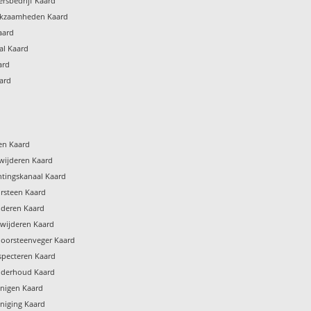
rsbedrijf Kaard
rkzaamheden Kaard
aard
al Kaard
ard
ard
gen Kaard
wijderen Kaard
htingskanaal Kaard
rsteen Kaard
jderen Kaard
rwijderen Kaard
hoorsteenveger Kaard
specteren Kaard
nderhoud Kaard
inigen Kaard
niging Kaard