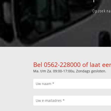
Op zoek na
Bel 0562-228000 of laat ee
Ma. t/m Za. 09:00-17:00u, Zondags gesloten.