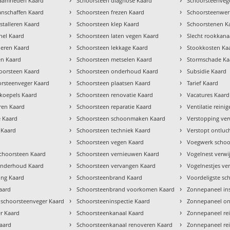
zaamheden Kaard
Schoorsteen diagnose Kaard
Schoorsteenvege
›
›
anschaffen Kaard
Schoorsteen frezen Kaard
Schoorsteenwe
›
›
stalleren Kaard
Schoorsteen klep Kaard
Schoorstenen K
›
›
chel Kaard
Schoorsteen laten vegen Kaard
Slecht rookkana
›
›
lleren Kaard
Schoorsteen lekkage Kaard
Stookkosten Ka
›
›
en Kaard
Schoorsteen metselen Kaard
Stormschade Ka
›
›
oorsteen Kaard
Schoorsteen onderhoud Kaard
Subsidie Kaard
›
›
orsteenveger Kaard
Schoorsteen plaatsen Kaard
Tarief Kaard
›
›
tkoepels Kaard
Schoorsteen renovatie Kaard
Vacatures Kaard
›
›
ren Kaard
Schoorsteen reparatie Kaard
Ventilatie reini
›
›
e Kaard
Schoorsteen schoonmaken Kaard
Verstopping ver
›
›
 Kaard
Schoorsteen techniek Kaard
Verstopt ontluc
›
›
Schoorsteen vegen Kaard
Voegwerk schoo
›
›
hoorsteen Kaard
Schoorsteen vernieuwen Kaard
Vogelnest verwi
›
›
 onderhoud Kaard
Schoorsteen vervangen Kaard
Vogelnestjes ve
›
›
ng Kaard
Schoorsteenbrand Kaard
Voordeligste sc
›
›
aard
Schoorsteenbrand voorkomen Kaard
Zonnepaneel in
›
›
 schoorsteenveger Kaard
Schoorsteeninspectie Kaard
Zonnepaneel o
›
›
r Kaard
Schoorsteenkanaal Kaard
Zonnepaneel re
›
›
aard
Schoorsteenkanaal renoveren Kaard
Zonnepaneel rei