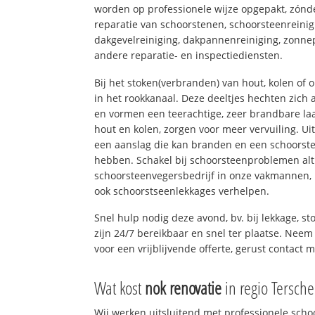
worden op professionele wijze opgepakt, zónd
reparatie van schoorstenen, schoorsteenreinig
dakgevelreiniging, dakpannenreiniging, zon
andere reparatie- en inspectiediensten.
Bij het stoken(verbranden) van hout, kolen of
in het rookkanaal. Deze deeltjes hechten zich
en vormen een teerachtige, zeer brandbare laa
hout en kolen, zorgen voor meer vervuiling. Ui
een aanslag die kan branden en een schoorste
hebben. Schakel bij schoorsteenproblemen alt
schoorsteenvegersbedrijf in onze vakmannen, 
ook schoorstseenlekkages verhelpen.
Snel hulp nodig deze avond, bv. bij lekkage, 
zijn 24/7 bereikbaar en snel ter plaatse. Neem 
voor een vrijblijvende offerte, gerust contact 
Wat kost
nok renovatie
in regio Tersche
Wij werken uitsluitend met professionele sch