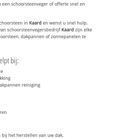
u een schoorsteenveger of offerte snel en
choorsteen in
Kaard
en wenst u snel hulp,
van schoorsteenvegersbedrijf
Kaard
zijn elke
hoorsteen, dakpannen of zonnepanelen te
lpt bij:
ie
kking
akpannen reiniging
ren
bij het herstellen van uw dak,