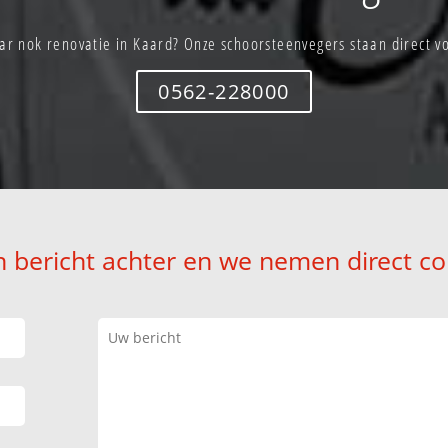
ar nok renovatie in Kaard? Onze schoorsteenvegers staan direct vo
0562-228000
n bericht achter en we nemen direct co