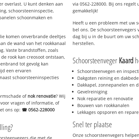
er overlast. U kunt denken aan
via 0562-228000. Bij ons regelt 
ing, schoorsteeninspectie,
gemakkelijk!
nepanelen schoonmaken en
Heeft u een probleem met uw s
bel ons. De schoorsteenvegers 
 olie komen onverbrande deeltjes
dag bij u in de buurt om uw sc
 aan de wand van het rookkanaal
herstellen.
g. Vaste brandstoffen, zoals
t de rook kan creosoot ontstaan,
Schoorsteenveger
Kaard
he
enbrand tot gevolg kan
ijd een ervaren
Schoorsteenvegen en inspect
naast schoorsteeninspecties
Dakgoten reining en dakbede
Dakkapel, zonnepanelen en d
Gevelreiniging
stormschade of
nok renovatie
? Wij
Nok reparatie en renovatie
voor vragen of informatie, of
Bouwen van rookkanalen
met ons op:
☎ 0562-228000
Lekkages opsporen en repare
Snel ter plaatse
lling?
Onze schoorsteenvegers helpen 
oorsteenvegers die met de