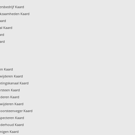
rsbedrijf Kaard
rkzaamheden Kaard
aard
al Kaard
ard
ard
gen Kaard
wijderen Kaard
htingskanaal Kaard
rsteen Kaard
jderen Kaard
rwijderen Kaard
hoorsteenveger Kaard
specteren Kaard
nderhoud Kaard
inigen Kaard