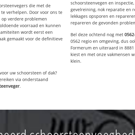
schoorsteenvegen en inspectie,
oorsteenvegers die met de
gevelreining, nok reparatie en 
te verhelpen. Door voor ons te
lekkages opsporen en repareren.
s op verdere problemen
repareren de gevonden problem
voldoende voorraad en kunnen
lamiteiten wordt eerst een
Bel deze ochtend nog met
0562
aak gemaakt voor de definitieve
0562 regio en omgeving, dus ook
Formerum en uiteraard in 8881 
kiest en met onze vakmensen w
klein.
voor uw schoorsteen of dak?
bereiken via onderstaand
teenveger
.
eerd schoorsteenveegbedr