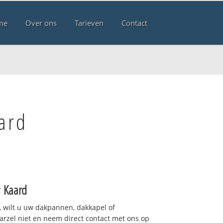
me
Over ons
Tarieven
Contact
ard
r
Kaard
 wilt u uw dakpannen, dakkapel of
arzel niet en neem direct contact met ons op