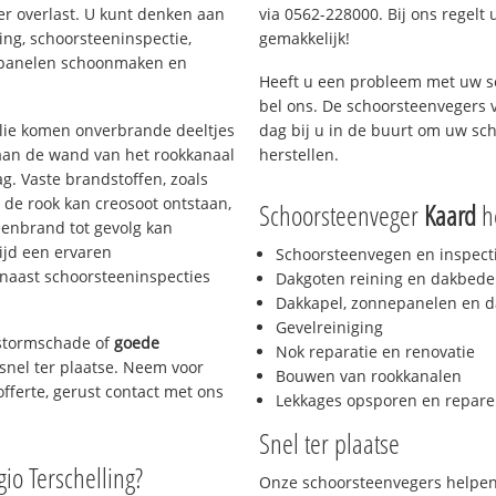
er overlast. U kunt denken aan
via 0562-228000. Bij ons regelt 
ing, schoorsteeninspectie,
gemakkelijk!
nepanelen schoonmaken en
Heeft u een probleem met uw s
bel ons. De schoorsteenvegers 
 olie komen onverbrande deeltjes
dag bij u in de buurt om uw sc
 aan de wand van het rookkanaal
herstellen.
g. Vaste brandstoffen, zoals
t de rook kan creosoot ontstaan,
Schoorsteenveger
Kaard
he
enbrand tot gevolg kan
ijd een ervaren
Schoorsteenvegen en inspect
naast schoorsteeninspecties
Dakgoten reining en dakbede
Dakkapel, zonnepanelen en d
Gevelreiniging
, stormschade of
goede
Nok reparatie en renovatie
 snel ter plaatse. Neem voor
Bouwen van rookkanalen
offerte, gerust contact met ons
Lekkages opsporen en repare
Snel ter plaatse
gio Terschelling?
Onze schoorsteenvegers helpen 