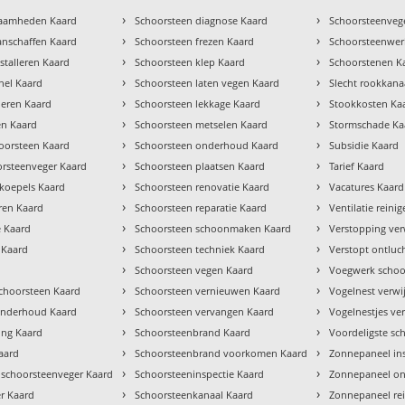
›
›
zaamheden Kaard
Schoorsteen diagnose Kaard
Schoorsteenvege
›
›
anschaffen Kaard
Schoorsteen frezen Kaard
Schoorsteenwe
›
›
stalleren Kaard
Schoorsteen klep Kaard
Schoorstenen K
›
›
chel Kaard
Schoorsteen laten vegen Kaard
Slecht rookkana
›
›
lleren Kaard
Schoorsteen lekkage Kaard
Stookkosten Ka
›
›
en Kaard
Schoorsteen metselen Kaard
Stormschade Ka
›
›
oorsteen Kaard
Schoorsteen onderhoud Kaard
Subsidie Kaard
›
›
orsteenveger Kaard
Schoorsteen plaatsen Kaard
Tarief Kaard
›
›
tkoepels Kaard
Schoorsteen renovatie Kaard
Vacatures Kaard
›
›
ren Kaard
Schoorsteen reparatie Kaard
Ventilatie reini
›
›
e Kaard
Schoorsteen schoonmaken Kaard
Verstopping ver
›
›
 Kaard
Schoorsteen techniek Kaard
Verstopt ontluc
›
›
Schoorsteen vegen Kaard
Voegwerk schoo
›
›
hoorsteen Kaard
Schoorsteen vernieuwen Kaard
Vogelnest verwi
›
›
 onderhoud Kaard
Schoorsteen vervangen Kaard
Vogelnestjes ve
›
›
ng Kaard
Schoorsteenbrand Kaard
Voordeligste sc
›
›
aard
Schoorsteenbrand voorkomen Kaard
Zonnepaneel in
›
›
 schoorsteenveger Kaard
Schoorsteeninspectie Kaard
Zonnepaneel o
›
›
r Kaard
Schoorsteenkanaal Kaard
Zonnepaneel re