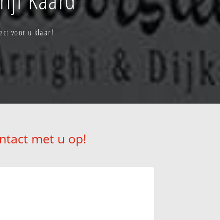
ct voor u klaar!
ntact met u op!