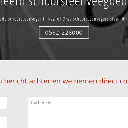
ede schoorsteenveger in Kaard? Onze schoorsteenvegers staan dire
0562-228000
n bericht achter en we nemen direct co