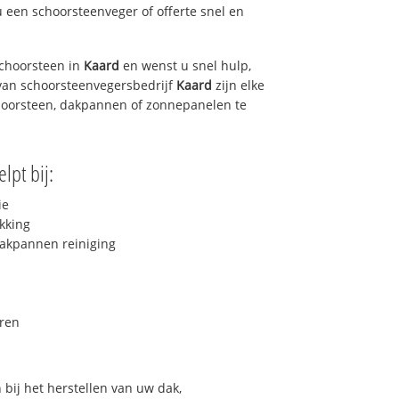
u een schoorsteenveger of offerte snel en
choorsteen in
Kaard
en wenst u snel hulp,
van schoorsteenvegersbedrijf
Kaard
zijn elke
hoorsteen, dakpannen of zonnepanelen te
lpt bij:
ie
kking
akpannen reiniging
ren
bij het herstellen van uw dak,