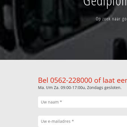
Op zoek naar go
Bel 0562-228000 of laat ee
Ma. t/m Za. 09:00-17:00u, Zondags gesloten.