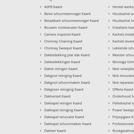
›
›
ASPB Kaard
Herstel werk
›
›
Beste schoorsteenveger Kaard
Houtkachel a
›
›
Betaalbare schoorsteenveger Kaard
Houtkachel in
›
›
Bouwen rookkanalen Kaard
Installatie ka
›
›
Camera inspectie Kaard
Kachels insta
›
›
Chimney Cleaning Kaard
Kachels lever
›
›
Chimney Sweeper Kaard
Lekkende sch
›
›
Dakbedekking plat dak Kaard
Meester scho
›
›
Dakbedekkingen Kaard
Montage lich
›
›
Daken reinigen Kaard
Nest verwijde
›
›
Dakgoot reiniging Kaard
Nok renovati
›
›
Dakgoot schoonmaken Kaard
Nok reparatie
›
›
Dakgoten reiniging Kaard
Offerte Kaard
›
›
Dakherstel Kaard
Onderhoud Sc
›
›
Dakkapel reinigen Kaard
Pelletkachel
›
›
Dakkapel reiniging Kaard
Power Sweepi
›
›
Dakkapel renovatie Kaard
Prijsopgave K
›
›
Dakkapel schoonmaken Kaard
Professionele
›
›
Dakleer Kaard
Rookgasafvoe