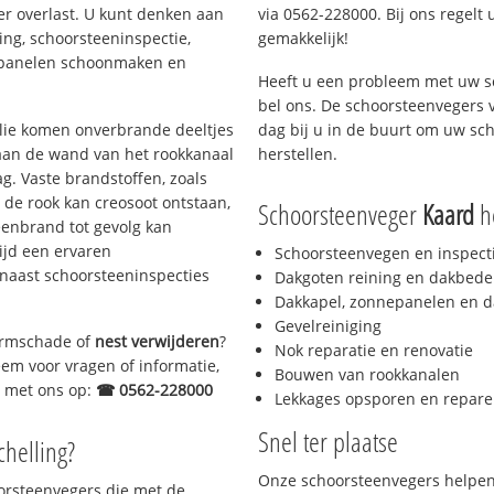
er overlast. U kunt denken aan
via 0562-228000. Bij ons regelt 
ing, schoorsteeninspectie,
gemakkelijk!
nepanelen schoonmaken en
Heeft u een probleem met uw s
bel ons. De schoorsteenvegers 
 olie komen onverbrande deeltjes
dag bij u in de buurt om uw sc
 aan de wand van het rookkanaal
herstellen.
g. Vaste brandstoffen, zoals
t de rook kan creosoot ontstaan,
Schoorsteenveger
Kaard
he
enbrand tot gevolg kan
ijd een ervaren
Schoorsteenvegen en inspect
naast schoorsteeninspecties
Dakgoten reining en dakbede
Dakkapel, zonnepanelen en d
Gevelreiniging
tormschade of
nest verwijderen
?
Nok reparatie en renovatie
eem voor vragen of informatie,
Bouwen van rookkanalen
ct met ons op:
☎ 0562-228000
Lekkages opsporen en repare
Snel ter plaatse
chelling?
Onze schoorsteenvegers helpen 
oorsteenvegers die met de