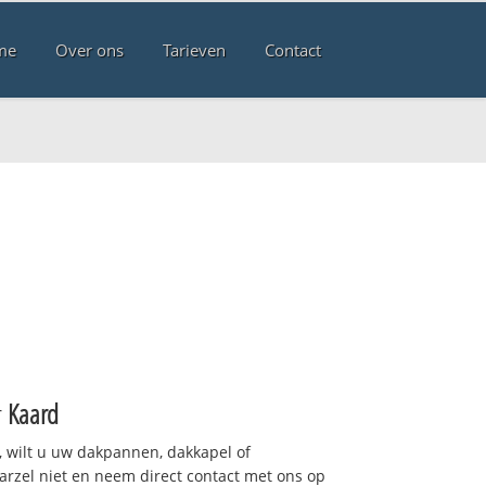
me
Over ons
Tarieven
Contact
r
Kaard
 wilt u uw dakpannen, dakkapel of
arzel niet en neem direct contact met ons op