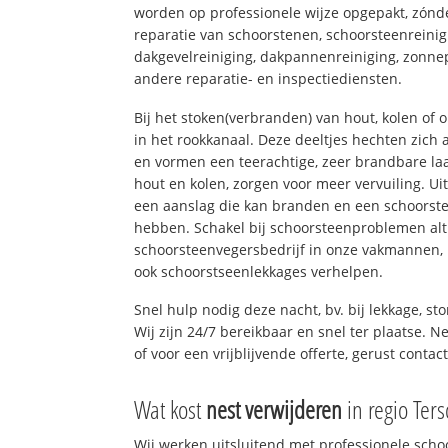
worden op professionele wijze opgepakt, zónd
reparatie van schoorstenen, schoorsteenreinig
dakgevelreiniging, dakpannenreiniging, zon
andere reparatie- en inspectiediensten.
Bij het stoken(verbranden) van hout, kolen of
in het rookkanaal. Deze deeltjes hechten zich
en vormen een teerachtige, zeer brandbare laa
hout en kolen, zorgen voor meer vervuiling. Ui
een aanslag die kan branden en een schoorste
hebben. Schakel bij schoorsteenproblemen alt
schoorsteenvegersbedrijf in onze vakmannen, 
ook schoorstseenlekkages verhelpen.
Snel hulp nodig deze nacht, bv. bij lekkage, s
Wij zijn 24/7 bereikbaar en snel ter plaatse. N
of voor een vrijblijvende offerte, gerust conta
Wat kost
nest verwijderen
in regio Ters
Wij werken uitsluitend met professionele sch