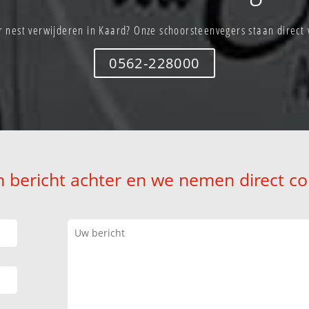
 nest verwijderen in Kaard? Onze schoorsteenvegers staan direct 
0562-228000
n bericht achter en we nemen direct co