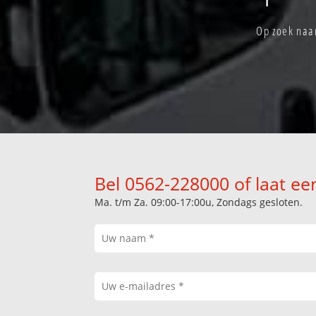
Op zoek naar
Bel 0562-228000 of laat ee
Ma. t/m Za. 09:00-17:00u, Zondags gesloten.