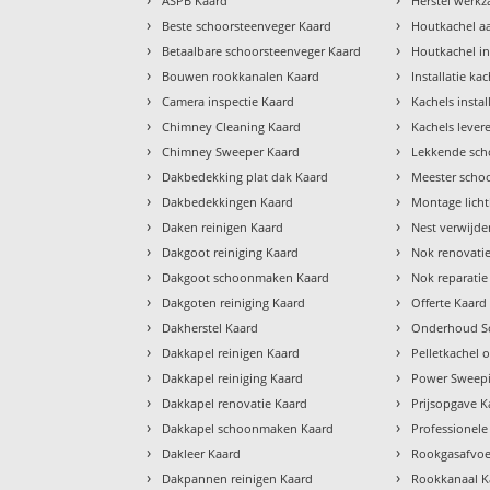
ASPB Kaard
Herstel werk
›
›
Beste schoorsteenveger Kaard
Houtkachel a
›
›
Betaalbare schoorsteenveger Kaard
Houtkachel in
›
›
Bouwen rookkanalen Kaard
Installatie ka
›
›
Camera inspectie Kaard
Kachels insta
›
›
Chimney Cleaning Kaard
Kachels lever
›
›
Chimney Sweeper Kaard
Lekkende sch
›
›
Dakbedekking plat dak Kaard
Meester scho
›
›
Dakbedekkingen Kaard
Montage lich
›
›
Daken reinigen Kaard
Nest verwijde
›
›
Dakgoot reiniging Kaard
Nok renovati
›
›
Dakgoot schoonmaken Kaard
Nok reparatie
›
›
Dakgoten reiniging Kaard
Offerte Kaard
›
›
Dakherstel Kaard
Onderhoud Sc
›
›
Dakkapel reinigen Kaard
Pelletkachel
›
›
Dakkapel reiniging Kaard
Power Sweepi
›
›
Dakkapel renovatie Kaard
Prijsopgave K
›
›
Dakkapel schoonmaken Kaard
Professionele
›
›
Dakleer Kaard
Rookgasafvoe
›
›
Dakpannen reinigen Kaard
Rookkanaal K