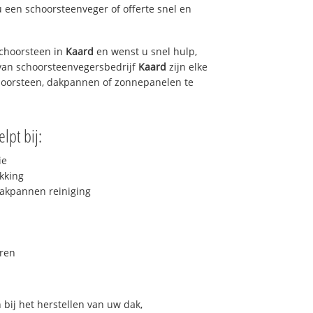
u een schoorsteenveger of offerte snel en
choorsteen in
Kaard
en wenst u snel hulp,
van schoorsteenvegersbedrijf
Kaard
zijn elke
hoorsteen, dakpannen of zonnepanelen te
lpt bij:
ie
kking
akpannen reiniging
ren
bij het herstellen van uw dak,