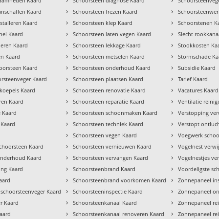
zaamheden Kaard
Schoorsteen diagnose Kaard
Schoorsteenvege
›
›
anschaffen Kaard
Schoorsteen frezen Kaard
Schoorsteenwe
›
›
stalleren Kaard
Schoorsteen klep Kaard
Schoorstenen K
›
›
chel Kaard
Schoorsteen laten vegen Kaard
Slecht rookkana
›
›
lleren Kaard
Schoorsteen lekkage Kaard
Stookkosten Ka
›
›
en Kaard
Schoorsteen metselen Kaard
Stormschade Ka
›
›
oorsteen Kaard
Schoorsteen onderhoud Kaard
Subsidie Kaard
›
›
orsteenveger Kaard
Schoorsteen plaatsen Kaard
Tarief Kaard
›
›
tkoepels Kaard
Schoorsteen renovatie Kaard
Vacatures Kaard
›
›
ren Kaard
Schoorsteen reparatie Kaard
Ventilatie reini
›
›
e Kaard
Schoorsteen schoonmaken Kaard
Verstopping ver
›
›
 Kaard
Schoorsteen techniek Kaard
Verstopt ontluc
›
›
Schoorsteen vegen Kaard
Voegwerk schoo
›
›
hoorsteen Kaard
Schoorsteen vernieuwen Kaard
Vogelnest verwi
›
›
 onderhoud Kaard
Schoorsteen vervangen Kaard
Vogelnestjes ve
›
›
ng Kaard
Schoorsteenbrand Kaard
Voordeligste sc
›
›
aard
Schoorsteenbrand voorkomen Kaard
Zonnepaneel in
›
›
 schoorsteenveger Kaard
Schoorsteeninspectie Kaard
Zonnepaneel o
›
›
r Kaard
Schoorsteenkanaal Kaard
Zonnepaneel re
›
›
aard
Schoorsteenkanaal renoveren Kaard
Zonnepaneel rei