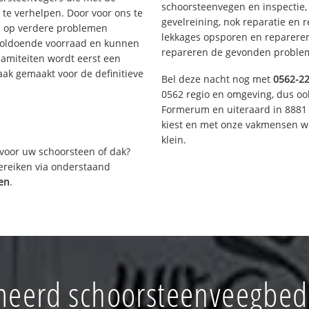
schoorsteenvegen en inspectie,
te verhelpen. Door voor ons te
gevelreining, nok reparatie en 
s op verdere problemen
lekkages opsporen en repareren.
voldoende voorraad en kunnen
repareren de gevonden problem
lamiteiten wordt eerst een
aak gemaakt voor de definitieve
Bel deze nacht nog met
0562-2
0562 regio en omgeving, dus ook
Formerum en uiteraard in 8881 
kiest en met onze vakmensen w
klein.
voor uw schoorsteen of dak?
bereiken via onderstaand
ren
.
eerd schoorsteenveegbedr