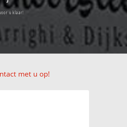
voor u klaar!
ntact met u op!