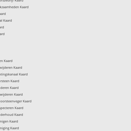
rsbedrijf Kaard
rkzaamheden Kaard
aard
al Kaard
ard
ard
gen Kaard
wijderen Kaard
htingskanaal Kaard
rsteen Kaard
jderen Kaard
rwijderen Kaard
hoorsteenveger Kaard
specteren Kaard
nderhoud Kaard
inigen Kaard
niging Kaard