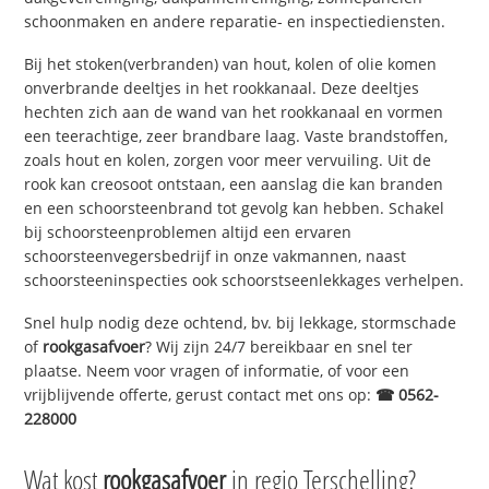
schoonmaken en andere reparatie- en inspectiediensten.
Bij het stoken(verbranden) van hout, kolen of olie komen
onverbrande deeltjes in het rookkanaal. Deze deeltjes
hechten zich aan de wand van het rookkanaal en vormen
een teerachtige, zeer brandbare laag. Vaste brandstoffen,
zoals hout en kolen, zorgen voor meer vervuiling. Uit de
rook kan creosoot ontstaan, een aanslag die kan branden
en een schoorsteenbrand tot gevolg kan hebben. Schakel
bij schoorsteenproblemen altijd een ervaren
schoorsteenvegersbedrijf in onze vakmannen, naast
schoorsteeninspecties ook schoorstseenlekkages verhelpen.
Snel hulp nodig deze ochtend, bv. bij lekkage, stormschade
of
rookgasafvoer
? Wij zijn 24/7 bereikbaar en snel ter
plaatse. Neem voor vragen of informatie, of voor een
vrijblijvende offerte, gerust contact met ons op:
☎ 0562-
228000
Wat kost
rookgasafvoer
in regio Terschelling?