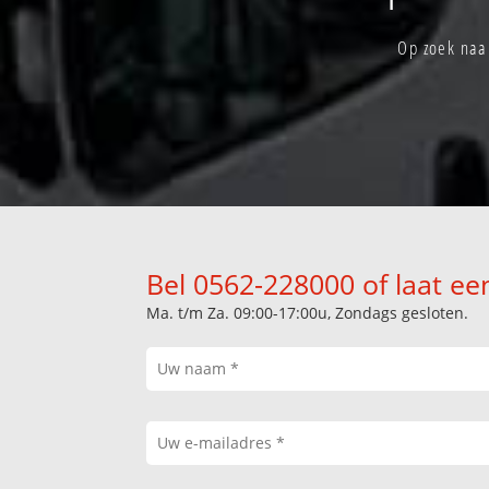
Op zoek naa
Bel 0562-228000 of laat ee
Ma. t/m Za. 09:00-17:00u, Zondags gesloten.