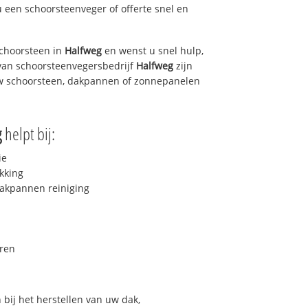
u een schoorsteenveger of offerte snel en
choorsteen in
Halfweg
en wenst u snel hulp,
van schoorsteenvegersbedrijf
Halfweg
zijn
uw schoorsteen, dakpannen of zonnepanelen
g
helpt bij:
ie
kking
akpannen reiniging
ren
bij het herstellen van uw dak,