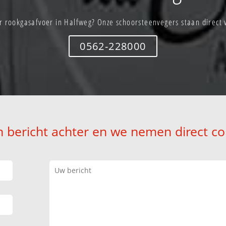
r rookgasafvoer in Halfweg? Onze schoorsteenvegers staan direct v
0562-228000
n bericht achter en we nemen direct co