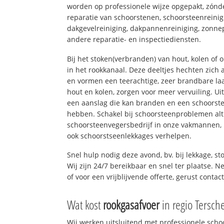
worden op professionele wijze opgepakt, zónd
reparatie van schoorstenen, schoorsteenreinig
dakgevelreiniging, dakpannenreiniging, zon
andere reparatie- en inspectiediensten.
Bij het stoken(verbranden) van hout, kolen of
in het rookkanaal. Deze deeltjes hechten zich
en vormen een teerachtige, zeer brandbare laa
hout en kolen, zorgen voor meer vervuiling. Ui
een aanslag die kan branden en een schoorste
hebben. Schakel bij schoorsteenproblemen alt
schoorsteenvegersbedrijf in onze vakmannen, 
ook schoorstseenlekkages verhelpen.
Snel hulp nodig deze avond, bv. bij lekkage, 
Wij zijn 24/7 bereikbaar en snel ter plaatse. N
of voor een vrijblijvende offerte, gerust conta
Wat kost
rookgasafvoer
in regio Tersche
Wij werken uitsluitend met professionele sch