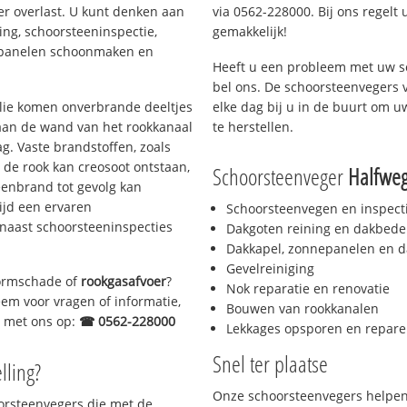
er overlast. U kunt denken aan
via 0562-228000. Bij ons regelt 
ing, schoorsteeninspectie,
gemakkelijk!
nepanelen schoonmaken en
Heeft u een probleem met uw s
bel ons. De schoorsteenvegers 
 olie komen onverbrande deeltjes
elke dag bij u in de buurt om 
 aan de wand van het rookkanaal
te herstellen.
g. Vaste brandstoffen, zoals
t de rook kan creosoot ontstaan,
Schoorsteenveger
Halfwe
enbrand tot gevolg kan
ijd een ervaren
Schoorsteenvegen en inspect
naast schoorsteeninspecties
Dakgoten reining en dakbede
Dakkapel, zonnepanelen en d
Gevelreiniging
stormschade of
rookgasafvoer
?
Nok reparatie en renovatie
eem voor vragen of informatie,
Bouwen van rookkanalen
ct met ons op:
☎ 0562-228000
Lekkages opsporen en repare
Snel ter plaatse
lling?
Onze schoorsteenvegers helpen 
oorsteenvegers die met de