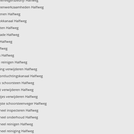
eenvegersbedrijf Halfweg
teenwerkzaamheden Halfweg
enen Halfweg
ookkanaal Halfweg
ten Halfweg
ade Halfweg
 Halfweg
lfweg
s Halfweg
e reinigen Halfweg
ing verwijderen Halfweg
 ontluchtingskanaal Halfweg
 schoorsteen Halfweg
t verwijderen Halfweg
tjes verwijderen Halfweg
gste schoorsteenveger Halfweg
eel inspecteren Halfweg
neel onderhoud Halfweg
eel reinigen Halfweg
eel reiniging Halfweg