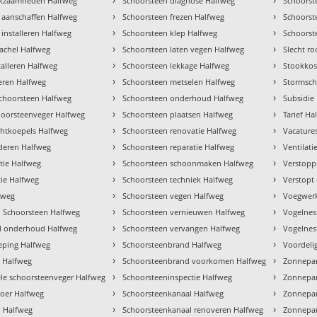
rkzaamheden Halfweg
Schoorsteen diagnose Halfweg
Schoorst
›
›
 aanschaffen Halfweg
Schoorsteen frezen Halfweg
Schoors
›
›
installeren Halfweg
Schoorsteen klep Halfweg
Schoorst
›
›
 kachel Halfweg
Schoorsteen laten vegen Halfweg
Slecht r
›
›
talleren Halfweg
Schoorsteen lekkage Halfweg
Stookkos
›
›
veren Halfweg
Schoorsteen metselen Halfweg
Stormsch
›
›
choorsteen Halfweg
Schoorsteen onderhoud Halfweg
Subsidie
›
›
hoorsteenveger Halfweg
Schoorsteen plaatsen Halfweg
Tarief Ha
›
›
chtkoepels Halfweg
Schoorsteen renovatie Halfweg
Vacature
›
›
jderen Halfweg
Schoorsteen reparatie Halfweg
Ventilati
›
›
tie Halfweg
Schoorsteen schoonmaken Halfweg
Verstopp
›
›
tie Halfweg
Schoorsteen techniek Halfweg
Verstopt
›
›
fweg
Schoorsteen vegen Halfweg
Voegwerk
›
›
 Schoorsteen Halfweg
Schoorsteen vernieuwen Halfweg
Vogelnes
›
›
el onderhoud Halfweg
Schoorsteen vervangen Halfweg
Vogelnes
›
›
ping Halfweg
Schoorsteenbrand Halfweg
Voordeli
›
›
e Halfweg
Schoorsteenbrand voorkomen Halfweg
Zonnepan
›
›
ele schoorsteenveger Halfweg
Schoorsteeninspectie Halfweg
Zonnepa
›
›
oer Halfweg
Schoorsteenkanaal Halfweg
Zonnepan
›
›
 Halfweg
Schoorsteenkanaal renoveren Halfweg
Zonnepan