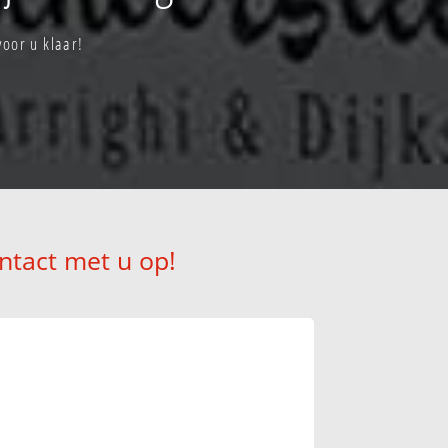
oor u klaar!
ntact met u op!