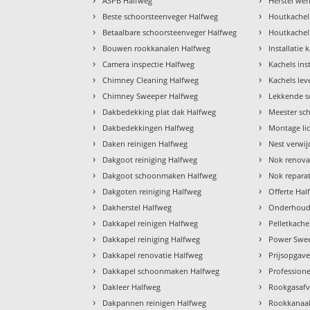
ASPB Halfweg
Herstel we
›
›
Beste schoorsteenveger Halfweg
Houtkachel
›
›
Betaalbare schoorsteenveger Halfweg
Houtkachel 
›
›
Bouwen rookkanalen Halfweg
Installatie
›
›
Camera inspectie Halfweg
Kachels ins
›
›
Chimney Cleaning Halfweg
Kachels le
›
›
Chimney Sweeper Halfweg
Lekkende s
›
›
Dakbedekking plat dak Halfweg
Meester sc
›
›
Dakbedekkingen Halfweg
Montage li
›
›
Daken reinigen Halfweg
Nest verwi
›
›
Dakgoot reiniging Halfweg
Nok renova
›
›
Dakgoot schoonmaken Halfweg
Nok repara
›
›
Dakgoten reiniging Halfweg
Offerte Hal
›
›
Dakherstel Halfweg
Onderhoud
›
›
Dakkapel reinigen Halfweg
Pelletkach
›
›
Dakkapel reiniging Halfweg
Power Swee
›
›
Dakkapel renovatie Halfweg
Prijsopgav
›
›
Dakkapel schoonmaken Halfweg
Profession
›
›
Dakleer Halfweg
Rookgasafv
›
›
Dakpannen reinigen Halfweg
Rookkanaal