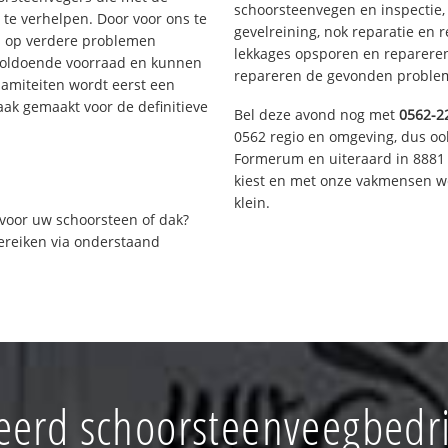
schoorsteenvegen en inspectie,
te verhelpen. Door voor ons te
gevelreining, nok reparatie en 
s op verdere problemen
lekkages opsporen en repareren.
voldoende voorraad en kunnen
repareren de gevonden problem
lamiteiten wordt eerst een
aak gemaakt voor de definitieve
Bel deze avond nog met
0562-2
0562 regio en omgeving, dus ook
Formerum en uiteraard in 8881 
kiest en met onze vakmensen w
klein.
voor uw schoorsteen of dak?
bereiken via onderstaand
erd schoorsteenveegbedri