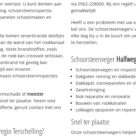
er overlast. U kunt denken aan
via 0562-228000. Bij ons regelt 
ing, schoorsteeninspectie,
gemakkelijk!
nepanelen schoonmaken en
Heeft u een probleem met uw s
bel ons. De schoorsteenvegers 
 olie komen onverbrande deeltjes
elke dag bij u in de buurt om 
 aan de wand van het rookkanaal
te herstellen.
g. Vaste brandstoffen, zoals
t de rook kan creosoot ontstaan,
Schoorsteenveger
Halfwe
enbrand tot gevolg kan
ijd een ervaren
Schoorsteenvegen en inspect
naast schoorsteeninspecties
Dakgoten reining en dakbede
Dakkapel, zonnepanelen en d
Gevelreiniging
stormschade of
meester
Nok reparatie en renovatie
 snel ter plaatse. Neem voor
Bouwen van rookkanalen
offerte, gerust contact met ons
Lekkages opsporen en repare
Snel ter plaatse
regio Terschelling?
Onze schoorsteenvegers helpen 