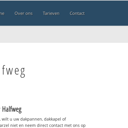
me
Over ons
Tarieven
Contact
lfweg
r
Halfweg
 wilt u uw dakpannen, dakkapel of
arzel niet en neem direct contact met ons op