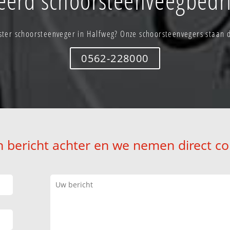
ter schoorsteenveger in Halfweg? Onze schoorsteenvegers staan di
0562-228000
n bericht achter en we nemen direct co