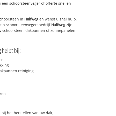
u een schoorsteenveger of offerte snel en
choorsteen in
Halfweg
en wenst u snel hulp,
van schoorsteenvegersbedrijf
Halfweg
zijn
uw schoorsteen, dakpannen of zonnepanelen
g
helpt bij:
ie
kking
akpannen reiniging
ren
bij het herstellen van uw dak,