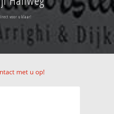
rect voor u klaar!
ntact met u op!