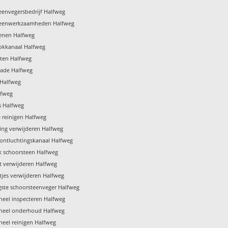
eenvegersbedrijf Halfweg
teenwerkzaamheden Halfweg
enen Halfweg
ookkanaal Halfweg
ten Halfweg
ade Halfweg
 Halfweg
lfweg
s Halfweg
e reinigen Halfweg
ing verwijderen Halfweg
 ontluchtingskanaal Halfweg
 schoorsteen Halfweg
t verwijderen Halfweg
tjes verwijderen Halfweg
gste schoorsteenveger Halfweg
eel inspecteren Halfweg
neel onderhoud Halfweg
eel reinigen Halfweg