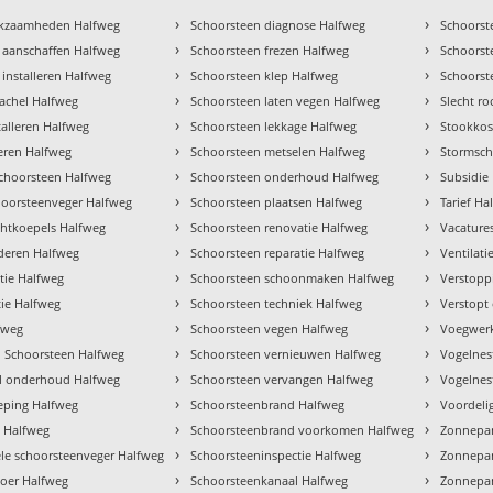
›
›
rkzaamheden Halfweg
Schoorsteen diagnose Halfweg
Schoorst
›
›
 aanschaffen Halfweg
Schoorsteen frezen Halfweg
Schoors
›
›
installeren Halfweg
Schoorsteen klep Halfweg
Schoorst
›
›
 kachel Halfweg
Schoorsteen laten vegen Halfweg
Slecht r
›
›
talleren Halfweg
Schoorsteen lekkage Halfweg
Stookkos
›
›
veren Halfweg
Schoorsteen metselen Halfweg
Stormsch
›
›
choorsteen Halfweg
Schoorsteen onderhoud Halfweg
Subsidie
›
›
hoorsteenveger Halfweg
Schoorsteen plaatsen Halfweg
Tarief Ha
›
›
chtkoepels Halfweg
Schoorsteen renovatie Halfweg
Vacature
›
›
jderen Halfweg
Schoorsteen reparatie Halfweg
Ventilati
›
›
tie Halfweg
Schoorsteen schoonmaken Halfweg
Verstopp
›
›
tie Halfweg
Schoorsteen techniek Halfweg
Verstopt
›
›
fweg
Schoorsteen vegen Halfweg
Voegwerk
›
›
 Schoorsteen Halfweg
Schoorsteen vernieuwen Halfweg
Vogelnes
›
›
el onderhoud Halfweg
Schoorsteen vervangen Halfweg
Vogelnes
›
›
ping Halfweg
Schoorsteenbrand Halfweg
Voordeli
›
›
e Halfweg
Schoorsteenbrand voorkomen Halfweg
Zonnepan
›
›
ele schoorsteenveger Halfweg
Schoorsteeninspectie Halfweg
Zonnepa
›
›
oer Halfweg
Schoorsteenkanaal Halfweg
Zonnepan