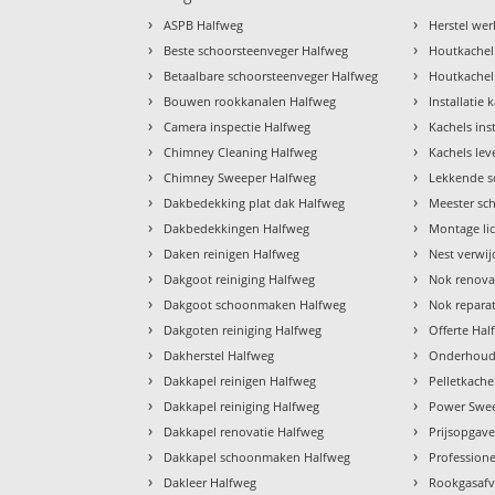
›
›
ASPB Halfweg
Herstel we
›
›
Beste schoorsteenveger Halfweg
Houtkachel
›
›
Betaalbare schoorsteenveger Halfweg
Houtkachel 
›
›
Bouwen rookkanalen Halfweg
Installatie
›
›
Camera inspectie Halfweg
Kachels ins
›
›
Chimney Cleaning Halfweg
Kachels le
›
›
Chimney Sweeper Halfweg
Lekkende s
›
›
Dakbedekking plat dak Halfweg
Meester sc
›
›
Dakbedekkingen Halfweg
Montage li
›
›
Daken reinigen Halfweg
Nest verwi
›
›
Dakgoot reiniging Halfweg
Nok renova
›
›
Dakgoot schoonmaken Halfweg
Nok repara
›
›
Dakgoten reiniging Halfweg
Offerte Hal
›
›
Dakherstel Halfweg
Onderhoud
›
›
Dakkapel reinigen Halfweg
Pelletkach
›
›
Dakkapel reiniging Halfweg
Power Swee
›
›
Dakkapel renovatie Halfweg
Prijsopgav
›
›
Dakkapel schoonmaken Halfweg
Profession
›
›
Dakleer Halfweg
Rookgasafv