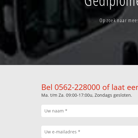
Op zoek naar mees
Bel 0562-228000 of laat ee
Ma. t/m Za. 09:00-17:00u, Zondags gesloten.