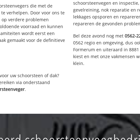
schoorsteenvegen en inspectie,
oorsteenvegers die met de
gevelreining, nok reparatie en 
te verhelpen. Door voor ons te
lekkages opsporen en repareren.
s op verdere problemen
repareren de gevonden problem
voldoende voorraad en kunnen
lamiteiten wordt eerst een
Bel deze avond nog met
0562-2
aak gemaakt voor de definitieve
0562 regio en omgeving, dus ook
Formerum en uiteraard in 8881 
kiest en met onze vakmensen w
klein.
voor uw schoorsteen of dak?
bereiken via onderstaand
rsteenveger
.
erd schoorsteenveegbedri