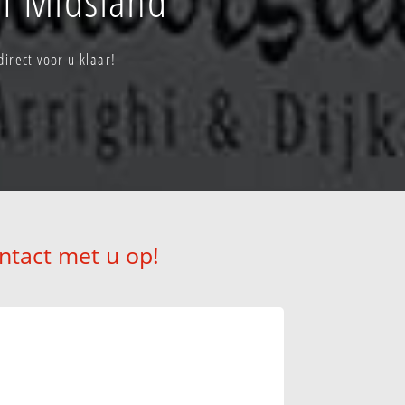
irect voor u klaar!
ntact met u op!