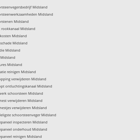
rsteenvegersbedrijf Midsland
orsteenwerkzaamheden Midsland
rstenen Midsland
t rookkanaal Midsland
kosten Midsland
schade Midsland
die Midsland
f Midsland
ures Midsland
latie reinigen Midsland
opping verwijderen Midsland
opt ontluchtingskanaal Midsland
erk schoorsteen Midsland
nest verwijderen Midsland
nestjes verwijderen Midsland
eligste schoorsteenveger Midsland
paneel inspecteren Midsland
epaneel onderhoud Midsland
paneel reinigen Midsland