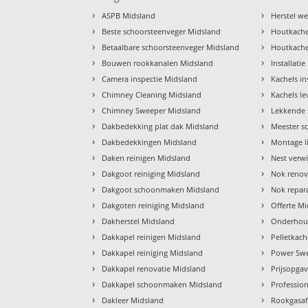
›
›
ASPB Midsland
Herstel w
›
›
Beste schoorsteenveger Midsland
Houtkache
›
›
Betaalbare schoorsteenveger Midsland
Houtkache
›
›
Bouwen rookkanalen Midsland
Installati
›
›
Camera inspectie Midsland
Kachels in
›
›
Chimney Cleaning Midsland
Kachels l
›
›
Chimney Sweeper Midsland
Lekkende 
›
›
Dakbedekking plat dak Midsland
Meester s
›
›
Dakbedekkingen Midsland
Montage l
›
›
Daken reinigen Midsland
Nest verw
›
›
Dakgoot reiniging Midsland
Nok renov
›
›
Dakgoot schoonmaken Midsland
Nok repar
›
›
Dakgoten reiniging Midsland
Offerte M
›
›
Dakherstel Midsland
Onderhou
›
›
Dakkapel reinigen Midsland
Pelletkac
›
›
Dakkapel reiniging Midsland
Power Sw
›
›
Dakkapel renovatie Midsland
Prijsopga
›
›
Dakkapel schoonmaken Midsland
Professio
›
›
Dakleer Midsland
Rookgasaf