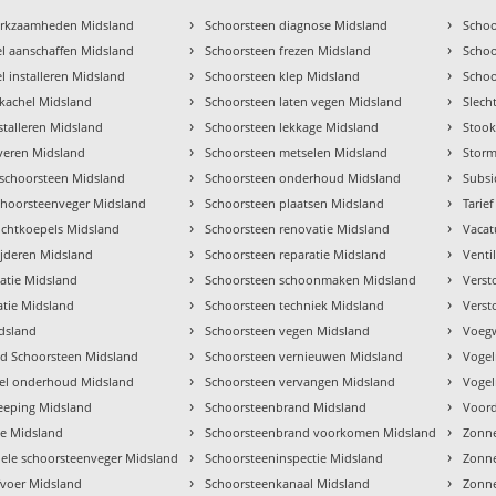
›
›
erkzaamheden Midsland
Schoorsteen diagnose Midsland
Schoo
›
›
l aanschaffen Midsland
Schoorsteen frezen Midsland
Scho
›
›
l installeren Midsland
Schoorsteen klep Midsland
Schoo
›
›
e kachel Midsland
Schoorsteen laten vegen Midsland
Slech
›
›
stalleren Midsland
Schoorsteen lekkage Midsland
Stook
›
›
everen Midsland
Schoorsteen metselen Midsland
Storm
›
›
schoorsteen Midsland
Schoorsteen onderhoud Midsland
Subsi
›
›
choorsteenveger Midsland
Schoorsteen plaatsen Midsland
Tarie
›
›
ichtkoepels Midsland
Schoorsteen renovatie Midsland
Vacat
›
›
ijderen Midsland
Schoorsteen reparatie Midsland
Venti
›
›
atie Midsland
Schoorsteen schoonmaken Midsland
Verst
›
›
atie Midsland
Schoorsteen techniek Midsland
Verst
›
›
idsland
Schoorsteen vegen Midsland
Voegw
›
›
d Schoorsteen Midsland
Schoorsteen vernieuwen Midsland
Vogel
›
›
hel onderhoud Midsland
Schoorsteen vervangen Midsland
Vogel
›
›
eeping Midsland
Schoorsteenbrand Midsland
Voord
›
›
ve Midsland
Schoorsteenbrand voorkomen Midsland
Zonne
›
›
nele schoorsteenveger Midsland
Schoorsteeninspectie Midsland
Zonn
›
›
voer Midsland
Schoorsteenkanaal Midsland
Zonne