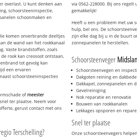
er overlast. U kunt denken aan
via 0562-228000. Bij ons regelt 
ing, schoorsteeninspectie,
gemakkelijk!
nepanelen schoonmaken en
Heeft u een probleem met uw s
hulp, bel ons. De schoorsteenv
 olie komen onverbrande deeltjes
zijn elke dag bij u in de buurt
 aan de wand van het rookkanaal
zonnepanelen te herstellen.
g. Vaste brandstoffen, zoals
t de rook kan creosoot ontstaan,
Schoorsteenveger
Midsla
enbrand tot gevolg kan
ijd een ervaren
Schoorsteenvegen en inspect
naast schoorsteeninspecties
Dakgoten reining en dakbede
Dakkapel, zonnepanelen en d
Gevelreiniging
stormschade of
meester
Nok reparatie en renovatie
 snel ter plaatse. Neem voor
Bouwen van rookkanalen
offerte, gerust contact met ons
Lekkages opsporen en repare
Snel ter plaatse
regio Terschelling?
Onze schoorsteenvegers helpen 