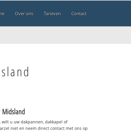
me
Over ons
Tarieven
Contact
dsland
r
Midsland
 wilt u uw dakpannen, dakkapel of
arzel niet en neem direct contact met ons op