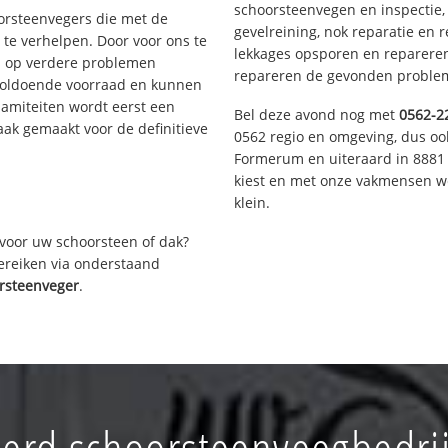
schoorsteenvegen en inspectie,
oorsteenvegers die met de
gevelreining, nok reparatie en 
te verhelpen. Door voor ons te
lekkages opsporen en repareren.
s op verdere problemen
repareren de gevonden problem
voldoende voorraad en kunnen
lamiteiten wordt eerst een
Bel deze avond nog met
0562-2
aak gemaakt voor de definitieve
0562 regio en omgeving, dus ook
Formerum en uiteraard in 8881 
kiest en met onze vakmensen w
klein.
voor uw schoorsteen of dak?
bereiken via onderstaand
rsteenveger
.
erd schoorsteenveegbedrij