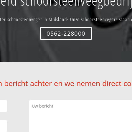
er schoorsteenveger in Midsland? Onze schoorsteenvegers staan d
0562-228000
n bericht achter en we nemen direct co