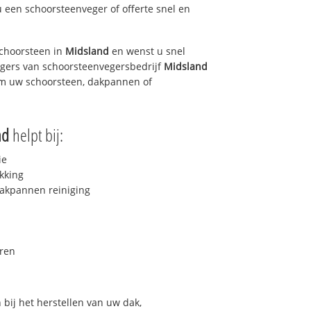
u een schoorsteenveger of offerte snel en
choorsteen in
Midsland
en wenst u snel
egers van schoorsteenvegersbedrijf
Midsland
 om uw schoorsteen, dakpannen of
nd
helpt bij:
ie
kking
akpannen reiniging
ren
bij het herstellen van uw dak,