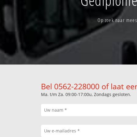
Op zoek naar meest
Bel 0562-228000 of laat ee
Ma. t/m Za. 09:00-17:00u, Zondags gesloten.