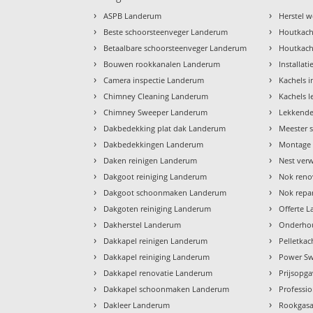
›
›
ASPB Landerum
Herstel 
›
›
Beste schoorsteenveger Landerum
Houtkach
›
›
Betaalbare schoorsteenveger Landerum
Houtkach
›
›
Bouwen rookkanalen Landerum
Installat
›
›
Camera inspectie Landerum
Kachels 
›
›
Chimney Cleaning Landerum
Kachels 
›
›
Chimney Sweeper Landerum
Lekkende
›
›
Dakbedekking plat dak Landerum
Meester 
›
›
Dakbedekkingen Landerum
Montage 
›
›
Daken reinigen Landerum
Nest ver
›
›
Dakgoot reiniging Landerum
Nok reno
›
›
Dakgoot schoonmaken Landerum
Nok repa
›
›
Dakgoten reiniging Landerum
Offerte 
›
›
Dakherstel Landerum
Onderho
›
›
Dakkapel reinigen Landerum
Pelletka
›
›
Dakkapel reiniging Landerum
Power S
›
›
Dakkapel renovatie Landerum
Prijsopg
›
›
Dakkapel schoonmaken Landerum
Professi
›
›
Dakleer Landerum
Rookgasa