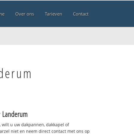
me
Over ons
Tarieven
Contact
nderum
r
Landerum
 wilt u uw dakpannen, dakkapel of
arzel niet en neem direct contact met ons op