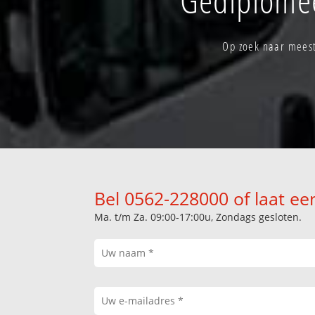
Op zoek naar meest
Bel 0562-228000 of laat ee
Ma. t/m Za. 09:00-17:00u, Zondags gesloten.