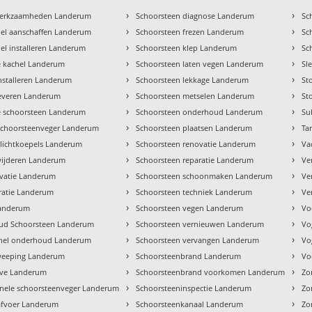
›
›
werkzaamheden Landerum
Schoorsteen diagnose Landerum
Sc
›
›
el aanschaffen Landerum
Schoorsteen frezen Landerum
Sc
›
›
el installeren Landerum
Schoorsteen klep Landerum
Sc
›
›
ie kachel Landerum
Schoorsteen laten vegen Landerum
Sl
›
›
installeren Landerum
Schoorsteen lekkage Landerum
St
›
›
leveren Landerum
Schoorsteen metselen Landerum
St
›
›
 schoorsteen Landerum
Schoorsteen onderhoud Landerum
Su
›
›
schoorsteenveger Landerum
Schoorsteen plaatsen Landerum
Ta
›
›
lichtkoepels Landerum
Schoorsteen renovatie Landerum
Va
›
›
wijderen Landerum
Schoorsteen reparatie Landerum
Ve
›
›
vatie Landerum
Schoorsteen schoonmaken Landerum
Ve
›
›
ratie Landerum
Schoorsteen techniek Landerum
Ve
›
›
Landerum
Schoorsteen vegen Landerum
Vo
›
›
ud Schoorsteen Landerum
Schoorsteen vernieuwen Landerum
Vo
›
›
chel onderhoud Landerum
Schoorsteen vervangen Landerum
Vo
›
›
weeping Landerum
Schoorsteenbrand Landerum
Vo
›
›
ave Landerum
Schoorsteenbrand voorkomen Landerum
Zo
›
›
onele schoorsteenveger Landerum
Schoorsteeninspectie Landerum
Zo
›
›
fvoer Landerum
Schoorsteenkanaal Landerum
Zo