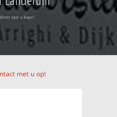
irect voor u klaar!
ntact met u op!