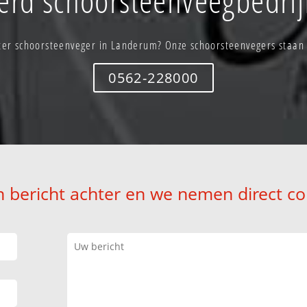
er schoorsteenveger in Landerum? Onze schoorsteenvegers staan d
0562-228000
n bericht achter en we nemen direct co