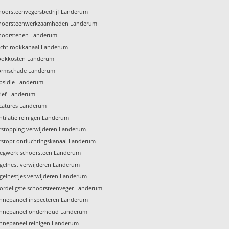
hoorsteenvegersbedrijf Landerum
hoorsteenwerkzaamheden Landerum
hoorstenen Landerum
echt rookkanaal Landerum
ookkosten Landerum
ormschade Landerum
bsidie Landerum
rief Landerum
catures Landerum
ntilatie reinigen Landerum
rstopping verwijderen Landerum
rstopt ontluchtingskanaal Landerum
egwerk schoorsteen Landerum
gelnest verwijderen Landerum
gelnestjes verwijderen Landerum
ordeligste schoorsteenveger Landerum
nnepaneel inspecteren Landerum
nnepaneel onderhoud Landerum
nnepaneel reinigen Landerum