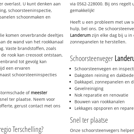
er overlast. U kunt denken aan
via 0562-228000. Bij ons regelt 
ing, schoorsteeninspectie,
gemakkelijk!
nepanelen schoonmaken en
Heeft u een probleem met uw s
hulp, bel ons. De schoorsteenv
 olie komen onverbrande deeltjes
Landerum
zijn elke dag bij u 
 aan de wand van het rookkanaal
zonnepanelen te herstellen.
g. Vaste brandstoffen, zoals
t de rook kan creosoot ontstaan,
Schoorsteenveger
Lander
enbrand tot gevolg kan
ijd een ervaren
Schoorsteenvegen en inspect
naast schoorsteeninspecties
Dakgoten reining en dakbede
Dakkapel, zonnepanelen en d
Gevelreiniging
, stormschade of
meester
Nok reparatie en renovatie
 snel ter plaatse. Neem voor
Bouwen van rookkanalen
offerte, gerust contact met ons
Lekkages opsporen en repare
Snel ter plaatse
regio Terschelling?
Onze schoorsteenvegers helpen 