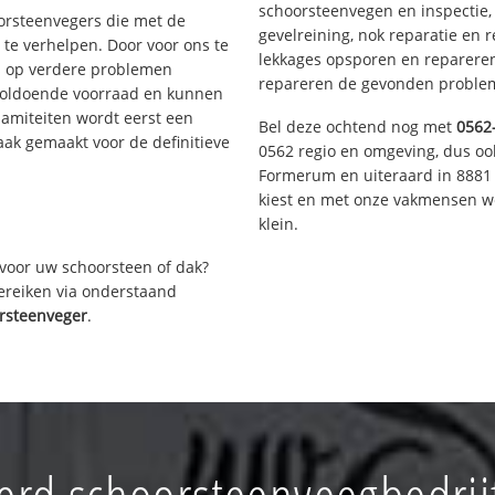
schoorsteenvegen en inspectie,
oorsteenvegers die met de
gevelreining, nok reparatie en 
te verhelpen. Door voor ons te
lekkages opsporen en repareren.
s op verdere problemen
repareren de gevonden problem
voldoende voorraad en kunnen
lamiteiten wordt eerst een
Bel deze ochtend nog met
0562
aak gemaakt voor de definitieve
0562 regio en omgeving, dus ook
Formerum en uiteraard in 8881 
kiest en met onze vakmensen w
klein.
voor uw schoorsteen of dak?
bereiken via onderstaand
rsteenveger
.
rd schoorsteenveegbedri