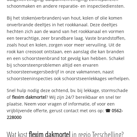
schoonmaken en andere reparatie- en inspectiediensten.
Bij het stoken(verbranden) van hout, kolen of olie komen
onverbrande deeltjes in het rookkanaal. Deze deeltjes
hechten zich aan de wand van het rookkanaal en vormen
een teerachtige, zeer brandbare laag. Vaste brandstoffen,
zoals hout en kolen, zorgen voor meer vervuiling. Uit de
rook kan creosoot ontstaan, een aanslag die kan branden
en een schoorsteenbrand tot gevolg kan hebben. Schakel
bij schoorsteenproblemen altijd een ervaren
schoorsteenvegersbedrijf in onze vakmannen, naast
schoorsteeninspecties ook schoorstseenlekkages verhelpen.
Snel hulp nodig deze ochtend, bv. bij lekkage, stormschade
of
flexim dakmortel
? Wij zijn 24/7 bereikbaar en snel ter
plaatse. Neem voor vragen of informatie, of voor een
vrijblijvende offerte, gerust contact met ons op:
☎ 0562-
228000
Wat kost
flexim dakmortel
in regio Terschelling?