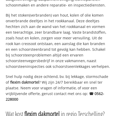
schoonmaken en andere reparatie- en inspectiediensten.
Bij het stoken(verbranden) van hout, kolen of olie komen
onverbrande deeltjes in het rookkanaal. Deze deeltjes
hechten zich aan de wand van het rookkanaal en vormen
een teerachtige, zeer brandbare laag. Vaste brandstoffen,
zoals hout en kolen, zorgen voor meer vervuiling. Uit de
rook kan creosoot ontstaan, een aanslag die kan branden
en een schoorsteenbrand tot gevolg kan hebben. Schakel
bij schoorsteenproblemen altijd een ervaren
schoorsteenvegersbedrijf in onze vakmannen, naast
schoorsteeninspecties ook schoorstseenlekkages verhelpen.
Snel hulp nodig deze ochtend, bv. bij lekkage, stormschade
of
flexim dakmortel
? Wij zijn 24/7 bereikbaar en snel ter
plaatse. Neem voor vragen of informatie, of voor een
vrijblijvende offerte, gerust contact met ons op:
☎ 0562-
228000
Wat kost
flexim dakmortel
in regio Terschelling?