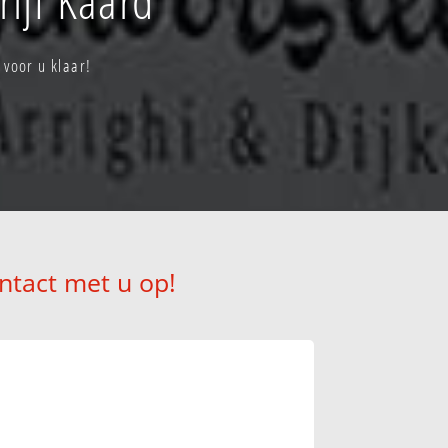
 voor u klaar!
ntact met u op!