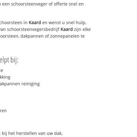
u een schoorsteenveger of offerte snel en
choorsteen in
Kaard
en wenst u snel hulp,
van schoorsteenvegersbedrijf
Kaard
zijn elke
hoorsteen, dakpannen of zonnepanelen te
lpt bij:
ie
kking
akpannen reiniging
ren
bij het herstellen van uw dak,