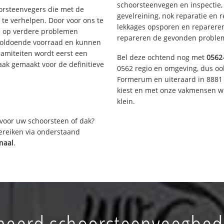
schoorsteenvegen en inspectie,
oorsteenvegers die met de
gevelreining, nok reparatie en 
te verhelpen. Door voor ons te
lekkages opsporen en repareren.
s op verdere problemen
repareren de gevonden problem
voldoende voorraad en kunnen
lamiteiten wordt eerst een
Bel deze ochtend nog met
0562
aak gemaakt voor de definitieve
0562 regio en omgeving, dus ook
Formerum en uiteraard in 8881 
kiest en met onze vakmensen w
klein.
voor uw schoorsteen of dak?
bereiken via onderstaand
naal
.
eerd schoorsteenveegbedr