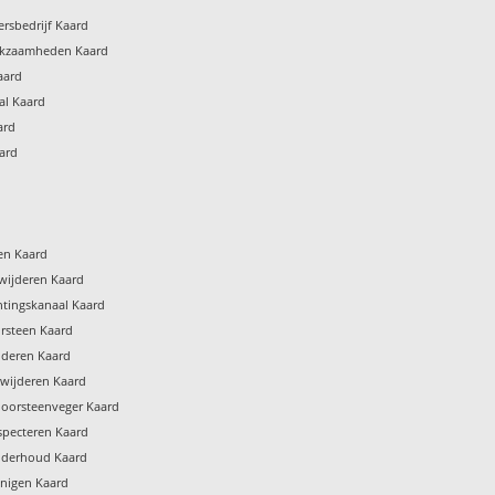
rsbedrijf Kaard
rkzaamheden Kaard
aard
al Kaard
ard
ard
gen Kaard
wijderen Kaard
htingskanaal Kaard
rsteen Kaard
jderen Kaard
rwijderen Kaard
hoorsteenveger Kaard
specteren Kaard
nderhoud Kaard
inigen Kaard