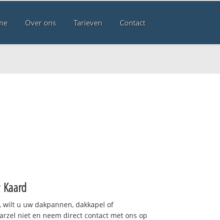
me
Over ons
Tarieven
Contact
d
r
Kaard
 wilt u uw dakpannen, dakkapel of
arzel niet en neem direct contact met ons op