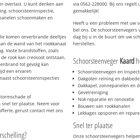
er overlast. U kunt denken aan
via 0562-228000. Bij ons regelt 
ing, schoorsteeninspectie,
gemakkelijk!
nepanelen schoonmaken en
Heeft u een probleem met uw s
bel ons. De schoorsteenvegers 
 olie komen onverbrande deeltjes
dag bij u in de buurt om uw sc
 aan de wand van het rookkanaal
herstellen.
g. Vaste brandstoffen, zoals
t de rook kan creosoot ontstaan,
Schoorsteenveger
Kaard
he
enbrand tot gevolg kan
ijd een ervaren
Schoorsteenvegen en inspect
naast schoorsteeninspecties
Dakgoten reining en dakbede
Dakkapel, zonnepanelen en d
Gevelreiniging
 stormschade of
Nok reparatie en renovatie
n snel ter plaatse. Neem voor
Bouwen van rookkanalen
offerte, gerust contact met ons
Lekkages opsporen en repare
Snel ter plaatse
rschelling?
Onze schoorsteenvegers helpen 