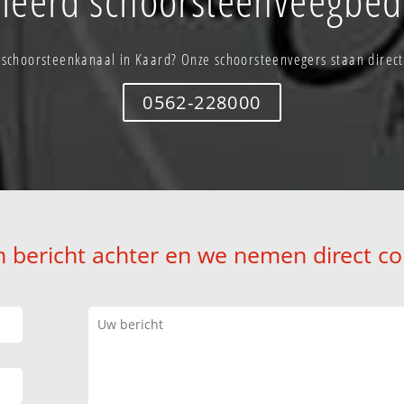
schoorsteenkanaal in Kaard? Onze schoorsteenvegers staan direct
0562-228000
n bericht achter en we nemen direct co