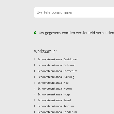
Uw gegevens worden versleuteld verzonden
Werkzaam in:
›
Schoorsteenkanaal Baaiduinen
›
Schoorsteenkanaal Dellewal
›
Schoorsteenkanaal Formerum
›
Schoorsteenkanaal Halfweg
›
Schoorsteenkanaal Hee
›
Schoorsteenkanaal Hoorn
›
Schoorsteenkanaal Horp
›
Schoorsteenkanaal Kaard
›
Schoorsteenkanaal Kinnum
›
Schoorsteenkanaal Landerum