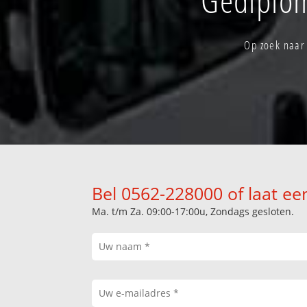
Op zoek naar 
Bel 0562-228000 of laat ee
Ma. t/m Za. 09:00-17:00u, Zondags gesloten.