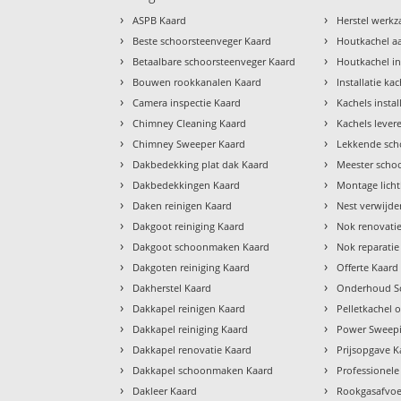
›
›
ASPB Kaard
Herstel werk
›
›
Beste schoorsteenveger Kaard
Houtkachel a
›
›
Betaalbare schoorsteenveger Kaard
Houtkachel in
›
›
Bouwen rookkanalen Kaard
Installatie ka
›
›
Camera inspectie Kaard
Kachels insta
›
›
Chimney Cleaning Kaard
Kachels lever
›
›
Chimney Sweeper Kaard
Lekkende sch
›
›
Dakbedekking plat dak Kaard
Meester scho
›
›
Dakbedekkingen Kaard
Montage lich
›
›
Daken reinigen Kaard
Nest verwijde
›
›
Dakgoot reiniging Kaard
Nok renovati
›
›
Dakgoot schoonmaken Kaard
Nok reparatie
›
›
Dakgoten reiniging Kaard
Offerte Kaard
›
›
Dakherstel Kaard
Onderhoud Sc
›
›
Dakkapel reinigen Kaard
Pelletkachel
›
›
Dakkapel reiniging Kaard
Power Sweepi
›
›
Dakkapel renovatie Kaard
Prijsopgave K
›
›
Dakkapel schoonmaken Kaard
Professionele
›
›
Dakleer Kaard
Rookgasafvoe