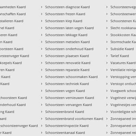
›
›
zaamheden Kaard
Schoorsteen diagnose Kaard
Schoorsteenvege
›
›
anschaffen Kaard
Schoorsteen frezen Kaard
Schoorsteenwe
›
›
stalleren Kaard
Schoorsteen klep Kaard
Schoorstenen K
›
›
chel Kaard
Schoorsteen laten vegen Kaard
Slecht rookkana
›
›
lleren Kaard
Schoorsteen lekkage Kaard
Stookkosten Ka
›
›
en Kaard
Schoorsteen metselen Kaard
Stormschade Ka
›
›
oorsteen Kaard
Schoorsteen onderhoud Kaard
Subsidie Kaard
›
›
orsteenveger Kaard
Schoorsteen plaatsen Kaard
Tarief Kaard
›
›
tkoepels Kaard
Schoorsteen renovatie Kaard
Vacatures Kaard
›
›
ren Kaard
Schoorsteen reparatie Kaard
Ventilatie reini
›
›
e Kaard
Schoorsteen schoonmaken Kaard
Verstopping ver
›
›
 Kaard
Schoorsteen techniek Kaard
Verstopt ontluc
›
›
Schoorsteen vegen Kaard
Voegwerk schoo
›
›
hoorsteen Kaard
Schoorsteen vernieuwen Kaard
Vogelnest verwi
›
›
 onderhoud Kaard
Schoorsteen vervangen Kaard
Vogelnestjes ve
›
›
ng Kaard
Schoorsteenbrand Kaard
Voordeligste sc
›
›
aard
Schoorsteenbrand voorkomen Kaard
Zonnepaneel in
›
›
 schoorsteenveger Kaard
Schoorsteeninspectie Kaard
Zonnepaneel o
›
›
r Kaard
Schoorsteenkanaal Kaard
Zonnepaneel re