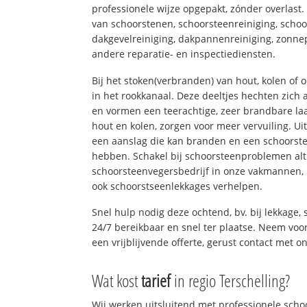
professionele wijze opgepakt, zónder overlast
van schoorstenen, schoorsteenreiniging, schoo
dakgevelreiniging, dakpannenreiniging, zon
andere reparatie- en inspectiediensten.
Bij het stoken(verbranden) van hout, kolen of
in het rookkanaal. Deze deeltjes hechten zich
en vormen een teerachtige, zeer brandbare laa
hout en kolen, zorgen voor meer vervuiling. Ui
een aanslag die kan branden en een schoorste
hebben. Schakel bij schoorsteenproblemen alt
schoorsteenvegersbedrijf in onze vakmannen, 
ook schoorstseenlekkages verhelpen.
Snel hulp nodig deze ochtend, bv. bij lekkage
24/7 bereikbaar en snel ter plaatse. Neem voor
een vrijblijvende offerte, gerust contact met o
Wat kost
tarief
in regio Terschelling?
Wij werken uitsluitend met professionele sch