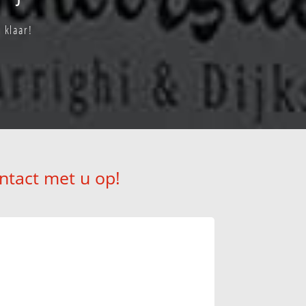
 klaar!
ntact met u op!