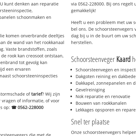
. U kunt denken aan reparatie
via 0562-228000. Bij ons regelt 
rsteeninspectie,
gemakkelijk!
nepanelen schoonmaken en
Heeft u een probleem met uw s
bel ons. De schoorsteenvegers 
 olie komen onverbrande deeltjes
dag bij u in de buurt om uw sc
 aan de wand van het rookkanaal
herstellen.
g. Vaste brandstoffen, zoals
t de rook kan creosoot ontstaan,
Schoorsteenveger
Kaard
he
enbrand tot gevolg kan
ijd een ervaren
Schoorsteenvegen en inspect
naast schoorsteeninspecties
Dakgoten reining en dakbede
Dakkapel, zonnepanelen en d
Gevelreiniging
, stormschade of
tarief
? Wij zijn
Nok reparatie en renovatie
 vragen of informatie, of voor
Bouwen van rookkanalen
ns op:
☎ 0562-228000
Lekkages opsporen en repare
Snel ter plaatse
Onze schoorsteenvegers helpen 
oorsteenvegers die met de