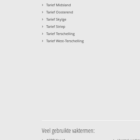
›
Tarief Midsland
›
Tarief Oosterend
›
Tarief Skylge
›
Tarief Striep
›
Tarief Terschelling
›
Tarief West-Terschelling
Veel gebruikte vaktermen:
›
›