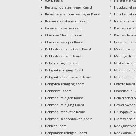
ASPB Kaard
Herstel werk
›
›
Beste schoorsteenveger Kaard
Houtkachel a
›
›
Betaalbare schoorsteenveger Kaard
Houtkachel in
›
›
Bouwen rookkanalen Kaard
Installatie ka
›
›
Camera inspectie Kaard
Kachels insta
›
›
Chimney Cleaning Kaard
Kachels lever
›
›
Chimney Sweeper Kaard
Lekkende sch
›
›
Dakbedekking plat dak Kaard
Meester scho
›
›
Dakbedekkingen Kaard
Montage lich
›
›
Daken reinigen Kaard
Nest verwijde
›
›
Dakgoot reiniging Kaard
Nok renovati
›
›
Dakgoot schoonmaken Kaard
Nok reparatie
›
›
Dakgoten reiniging Kaard
Offerte Kaard
›
›
Dakherstel Kaard
Onderhoud Sc
›
›
Dakkapel reinigen Kaard
Pelletkachel
›
›
Dakkapel reiniging Kaard
Power Sweepi
›
›
Dakkapel renovatie Kaard
Prijsopgave K
›
›
Dakkapel schoonmaken Kaard
Professionele
›
›
Dakleer Kaard
Rookgasafvoe
›
›
Dakpannen reinigen Kaard
Rookkanaal K