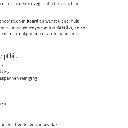
u een schoorsteenveger of offerte snel en
choorsteen in
Kaard
en wenst u snel hulp,
van schoorsteenvegersbedrijf
Kaard
zijn elke
hoorsteen, dakpannen of zonnepanelen te
lpt bij:
ie
kking
akpannen reiniging
ren
bij het herstellen van uw dak,