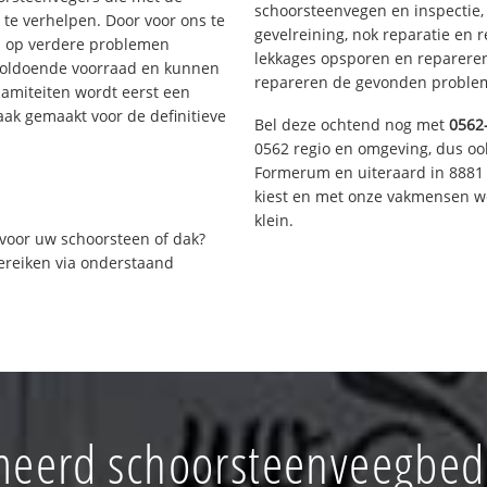
schoorsteenvegen en inspectie,
te verhelpen. Door voor ons te
gevelreining, nok reparatie en 
s op verdere problemen
lekkages opsporen en repareren.
voldoende voorraad en kunnen
repareren de gevonden problem
lamiteiten wordt eerst een
aak gemaakt voor de definitieve
Bel deze ochtend nog met
0562
0562 regio en omgeving, dus ook
Formerum en uiteraard in 8881 
kiest en met onze vakmensen w
klein.
voor uw schoorsteen of dak?
bereiken via onderstaand
eerd schoorsteenveegbedr