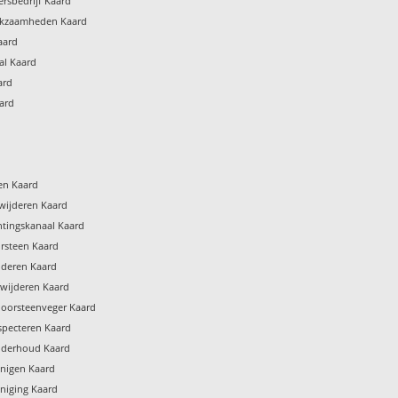
rsbedrijf Kaard
rkzaamheden Kaard
aard
al Kaard
ard
ard
gen Kaard
wijderen Kaard
htingskanaal Kaard
rsteen Kaard
jderen Kaard
rwijderen Kaard
hoorsteenveger Kaard
specteren Kaard
nderhoud Kaard
inigen Kaard
niging Kaard