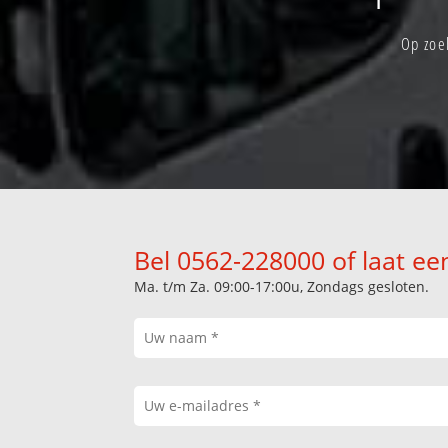
Op zoe
Bel 0562-228000 of laat ee
Ma. t/m Za. 09:00-17:00u, Zondags gesloten.