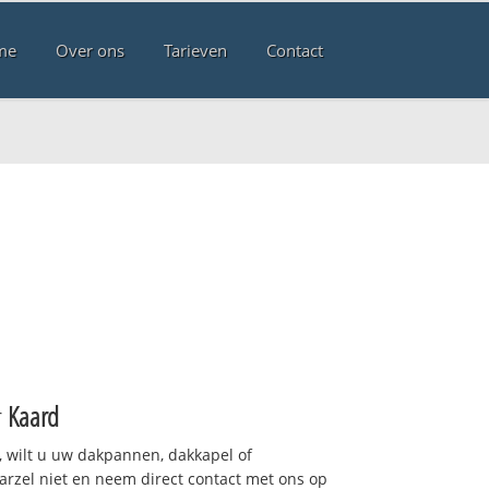
me
Over ons
Tarieven
Contact
r
Kaard
 wilt u uw dakpannen, dakkapel of
arzel niet en neem direct contact met ons op