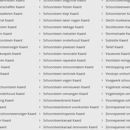
zaamheden Kaard
Schoorsteen diagnose Kaard
Schoorsteenvege
›
›
anschaffen Kaard
Schoorsteen frezen Kaard
Schoorsteenwe
›
›
stalleren Kaard
Schoorsteen klep Kaard
Schoorstenen K
›
›
chel Kaard
Schoorsteen laten vegen Kaard
Slecht rookkana
›
›
lleren Kaard
Schoorsteen lekkage Kaard
Stookkosten Ka
›
›
en Kaard
Schoorsteen metselen Kaard
Stormschade Ka
›
›
oorsteen Kaard
Schoorsteen onderhoud Kaard
Subsidie Kaard
›
›
orsteenveger Kaard
Schoorsteen plaatsen Kaard
Tarief Kaard
›
›
tkoepels Kaard
Schoorsteen renovatie Kaard
Vacatures Kaard
›
›
ren Kaard
Schoorsteen reparatie Kaard
Ventilatie reini
›
›
e Kaard
Schoorsteen schoonmaken Kaard
Verstopping ver
›
›
 Kaard
Schoorsteen techniek Kaard
Verstopt ontluc
›
›
Schoorsteen vegen Kaard
Voegwerk schoo
›
›
hoorsteen Kaard
Schoorsteen vernieuwen Kaard
Vogelnest verwi
›
›
 onderhoud Kaard
Schoorsteen vervangen Kaard
Vogelnestjes ve
›
›
ng Kaard
Schoorsteenbrand Kaard
Voordeligste sc
›
›
aard
Schoorsteenbrand voorkomen Kaard
Zonnepaneel in
›
›
 schoorsteenveger Kaard
Schoorsteeninspectie Kaard
Zonnepaneel o
›
›
r Kaard
Schoorsteenkanaal Kaard
Zonnepaneel re
›
›
aard
Schoorsteenkanaal renoveren Kaard
Zonnepaneel rei