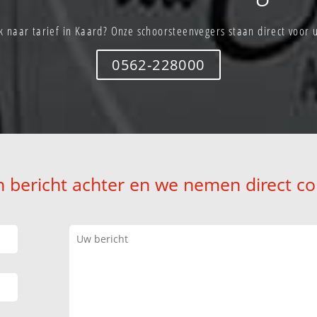
k naar tarief in Kaard? Onze schoorsteenvegers staan direct voor u
0562-228000
n bericht achter en we nemen direct co