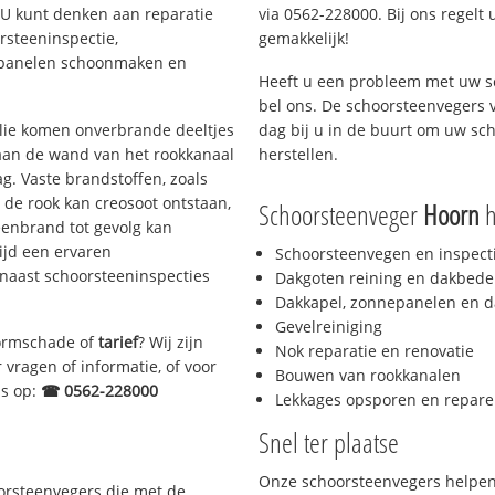
. U kunt denken aan reparatie
via 0562-228000. Bij ons regelt 
rsteeninspectie,
gemakkelijk!
nepanelen schoonmaken en
Heeft u een probleem met uw s
bel ons. De schoorsteenvegers 
 olie komen onverbrande deeltjes
dag bij u in de buurt om uw sc
 aan de wand van het rookkanaal
herstellen.
g. Vaste brandstoffen, zoals
t de rook kan creosoot ontstaan,
Schoorsteenveger
Hoorn
h
enbrand tot gevolg kan
ijd een ervaren
Schoorsteenvegen en inspect
naast schoorsteeninspecties
Dakgoten reining en dakbede
Dakkapel, zonnepanelen en d
Gevelreiniging
stormschade of
tarief
? Wij zijn
Nok reparatie en renovatie
 vragen of informatie, of voor
Bouwen van rookkanalen
ns op:
☎ 0562-228000
Lekkages opsporen en repare
Snel ter plaatse
Onze schoorsteenvegers helpen 
oorsteenvegers die met de