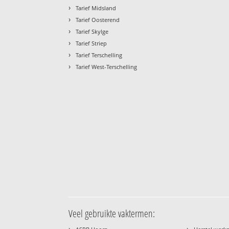
›
Tarief Midsland
›
Tarief Oosterend
›
Tarief Skylge
›
Tarief Striep
›
Tarief Terschelling
›
Tarief West-Terschelling
Veel gebruikte vaktermen:
›
›