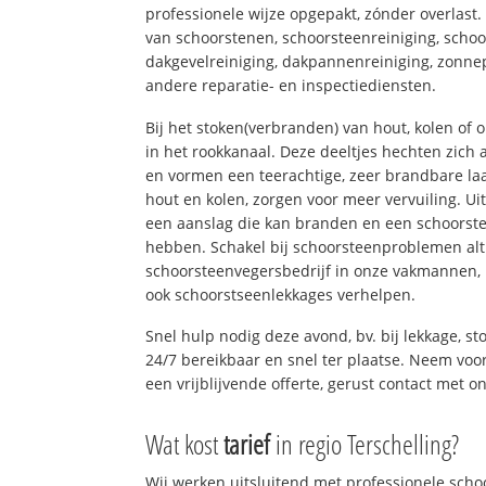
professionele wijze opgepakt, zónder overlast
van schoorstenen, schoorsteenreiniging, schoo
dakgevelreiniging, dakpannenreiniging, zon
andere reparatie- en inspectiediensten.
Bij het stoken(verbranden) van hout, kolen of
in het rookkanaal. Deze deeltjes hechten zich
en vormen een teerachtige, zeer brandbare laa
hout en kolen, zorgen voor meer vervuiling. Ui
een aanslag die kan branden en een schoorste
hebben. Schakel bij schoorsteenproblemen alt
schoorsteenvegersbedrijf in onze vakmannen, 
ook schoorstseenlekkages verhelpen.
Snel hulp nodig deze avond, bv. bij lekkage, 
24/7 bereikbaar en snel ter plaatse. Neem voor
een vrijblijvende offerte, gerust contact met o
Wat kost
tarief
in regio Terschelling?
Wij werken uitsluitend met professionele sch