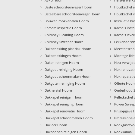
ASPB Hoorn
Herstel wer
›
›
Beste schoorsteenveger Hoorn
Houtkachel a
›
›
Betaalbare schoorsteenveger Hoorn
Houtkachel i
›
›
Bouwen rookkanalen Hoorn
Installatie k
›
›
Camera inspectie Hoorn
Kachels inst
›
›
Chimney Cleaning Hoorn
Kachels leve
›
›
Chimney Sweeper Hoorn
Lekkende sc
›
›
Dakbedekking plat dak Hoorn
Meester scho
›
›
Dakbedekkingen Hoorn
Montage lich
›
›
Daken reinigen Hoorn
Nest verwijd
›
›
Dakgoot reiniging Hoorn
Nok renovat
›
›
Dakgoot schoonmaken Hoorn
Nok reparati
›
›
Dakgoten reiniging Hoorn
Offerte Hoor
›
›
Dakherstel Hoorn
Onderhoud S
›
›
Dakkapel reinigen Hoorn
Pelletkachel
›
›
Dakkapel reiniging Hoorn
Power Sweep
›
›
Dakkapel renovatie Hoorn
Prijsopgave 
›
›
Dakkapel schoonmaken Hoorn
Professionel
›
›
Dakleer Hoorn
Rookgasafvo
›
›
Dakpannen reinigen Hoorn
Rookkanaal 