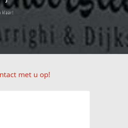
u klaar!
ntact met u op!