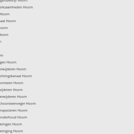
gersbedrijf Hoorn
erkzaamheden Hoorn
 Hoorn
naal Hoorn
Hoorn
Hoorn
n
rn
nigen Hoorn
erwijderen Hoorn
uchtingskanaal Hoorn
oorsteen Hoorn
wijderen Hoorn
verwijderen Hoorn
schoorsteenveger Hoorn
inspecteren Hoorn
onderhoud Hoorn
einigen Hoorn
einiging Hoorn