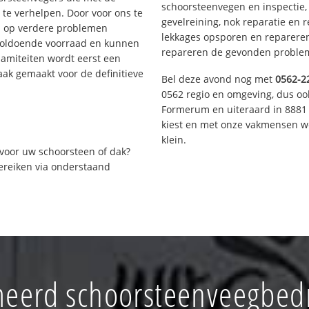
schoorsteenvegen en inspectie,
te verhelpen. Door voor ons te
gevelreining, nok reparatie en 
s op verdere problemen
lekkages opsporen en repareren.
voldoende voorraad en kunnen
repareren de gevonden problem
lamiteiten wordt eerst een
aak gemaakt voor de definitieve
Bel deze avond nog met
0562-2
0562 regio en omgeving, dus ook
Formerum en uiteraard in 8881 
kiest en met onze vakmensen w
klein.
voor uw schoorsteen of dak?
bereiken via onderstaand
eerd schoorsteenveegbedr