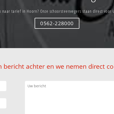
 naar tarief in Hoorn? Onze schoorsteenvegers staan direct voor 
0562-228000
n bericht achter en we nemen direct co