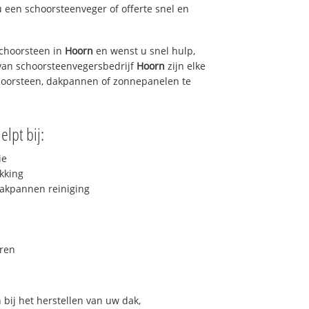
u een schoorsteenveger of offerte snel en
choorsteen in
Hoorn
en wenst u snel hulp,
van schoorsteenvegersbedrijf
Hoorn
zijn elke
hoorsteen, dakpannen of zonnepanelen te
elpt bij:
ie
kking
akpannen reiniging
ren
bij het herstellen van uw dak,