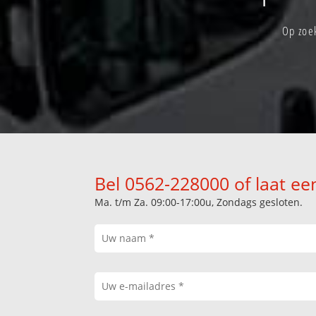
Op zoek
Bel 0562-228000 of laat ee
Ma. t/m Za. 09:00-17:00u, Zondags gesloten.