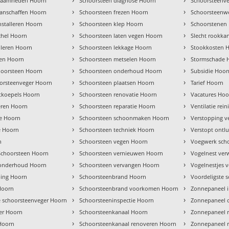
kzaamheden Hoorn
Schoorsteen diagnose Hoorn
Schoorsteenve
›
›
anschaffen Hoorn
Schoorsteen frezen Hoorn
Schoorsteenw
›
›
nstalleren Hoorn
Schoorsteen klep Hoorn
Schoorstenen
›
›
achel Hoorn
Schoorsteen laten vegen Hoorn
Slecht rookka
›
›
alleren Hoorn
Schoorsteen lekkage Hoorn
Stookkosten 
›
›
ren Hoorn
Schoorsteen metselen Hoorn
Stormschade 
›
›
hoorsteen Hoorn
Schoorsteen onderhoud Hoorn
Subsidie Hoor
›
›
orsteenveger Hoorn
Schoorsteen plaatsen Hoorn
Tarief Hoorn
›
›
tkoepels Hoorn
Schoorsteen renovatie Hoorn
Vacatures Hoo
›
›
eren Hoorn
Schoorsteen reparatie Hoorn
Ventilatie rei
›
›
ie Hoorn
Schoorsteen schoonmaken Hoorn
Verstopping v
›
›
e Hoorn
Schoorsteen techniek Hoorn
Verstopt ontl
›
›
n
Schoorsteen vegen Hoorn
Voegwerk sch
›
›
choorsteen Hoorn
Schoorsteen vernieuwen Hoorn
Vogelnest ver
›
›
 onderhoud Hoorn
Schoorsteen vervangen Hoorn
Vogelnestjes 
›
›
ing Hoorn
Schoorsteenbrand Hoorn
Voordeligste 
›
›
Hoorn
Schoorsteenbrand voorkomen Hoorn
Zonnepaneel 
›
›
e schoorsteenveger Hoorn
Schoorsteeninspectie Hoorn
Zonnepaneel 
›
›
er Hoorn
Schoorsteenkanaal Hoorn
Zonnepaneel r
›
›
Hoorn
Schoorsteenkanaal renoveren Hoorn
Zonnepaneel r