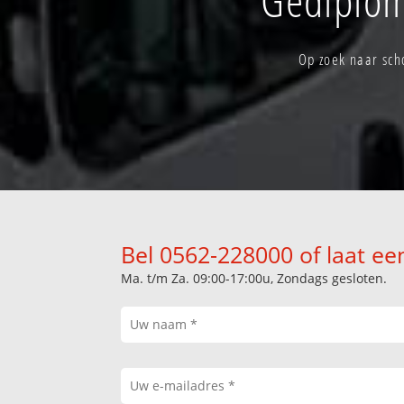
Op zoek naar sch
Bel 0562-228000 of laat ee
Ma. t/m Za. 09:00-17:00u, Zondags gesloten.