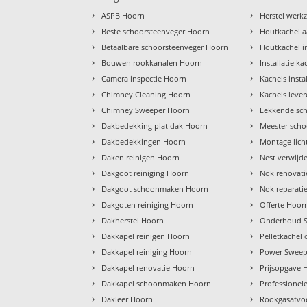
›
›
ASPB Hoorn
Herstel wer
›
›
Beste schoorsteenveger Hoorn
Houtkachel a
›
›
Betaalbare schoorsteenveger Hoorn
Houtkachel i
›
›
Bouwen rookkanalen Hoorn
Installatie k
›
›
Camera inspectie Hoorn
Kachels inst
›
›
Chimney Cleaning Hoorn
Kachels leve
›
›
Chimney Sweeper Hoorn
Lekkende sc
›
›
Dakbedekking plat dak Hoorn
Meester scho
›
›
Dakbedekkingen Hoorn
Montage lich
›
›
Daken reinigen Hoorn
Nest verwijd
›
›
Dakgoot reiniging Hoorn
Nok renovat
›
›
Dakgoot schoonmaken Hoorn
Nok reparati
›
›
Dakgoten reiniging Hoorn
Offerte Hoor
›
›
Dakherstel Hoorn
Onderhoud S
›
›
Dakkapel reinigen Hoorn
Pelletkachel
›
›
Dakkapel reiniging Hoorn
Power Sweep
›
›
Dakkapel renovatie Hoorn
Prijsopgave 
›
›
Dakkapel schoonmaken Hoorn
Professionel
›
›
Dakleer Hoorn
Rookgasafvo