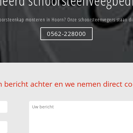
oorsteenkap monteren in Hoorn? Onze schoorsteenvegers staan dir
0562-228000
n bericht achter en we nemen direct co