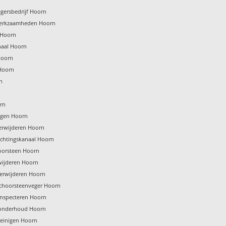
gersbedrijf Hoorn
erkzaamheden Hoorn
 Hoorn
naal Hoorn
Hoorn
Hoorn
n
rn
nigen Hoorn
erwijderen Hoorn
uchtingskanaal Hoorn
oorsteen Hoorn
wijderen Hoorn
verwijderen Hoorn
schoorsteenveger Hoorn
inspecteren Hoorn
onderhoud Hoorn
einigen Hoorn