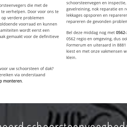
schoorsteenvegen en inspectie,
oorsteenvegers die met de
gevelreining, nok reparatie en 
te verhelpen. Door voor ons te
lekkages opsporen en repareren.
s op verdere problemen
repareren de gevonden problem
voldoende voorraad en kunnen
lamiteiten wordt eerst een
Bel deze middag nog met
0562-
aak gemaakt voor de definitieve
0562 regio en omgeving, dus ook
Formerum en uiteraard in 8881 
kiest en met onze vakmensen w
klein.
voor uw schoorsteen of dak?
bereiken via onderstaand
ap monteren
.
eerd schoorsteenveegbedr