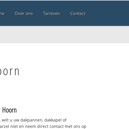
me
Over ons
Tarieven
Contact
oorn
r
Hoorn
 wilt u uw dakpannen, dakkapel of
arzel niet en neem direct contact met ons op