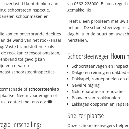
er overlast. U kunt denken aan
via 0562-228000. Bij ons regelt 
ing, schoorsteeninspectie,
gemakkelijk!
nepanelen schoonmaken en
Heeft u een probleem met uw s
bel ons. De schoorsteenvegers 
 olie komen onverbrande deeltjes
dag bij u in de buurt om uw sc
 aan de wand van het rookkanaal
herstellen.
g. Vaste brandstoffen, zoals
t de rook kan creosoot ontstaan,
Schoorsteenveger
Hoorn
h
enbrand tot gevolg kan
ijd een ervaren
Schoorsteenvegen en inspect
naast schoorsteeninspecties
Dakgoten reining en dakbede
Dakkapel, zonnepanelen en d
Gevelreiniging
 stormschade of
schoorsteenkap
Nok reparatie en renovatie
r plaatse. Neem voor vragen of
Bouwen van rookkanalen
gerust contact met ons op:
☎
Lekkages opsporen en repare
Snel ter plaatse
regio Terschelling?
Onze schoorsteenvegers helpen 