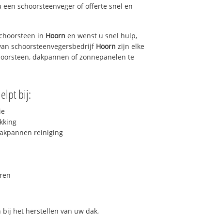
u een schoorsteenveger of offerte snel en
choorsteen in
Hoorn
en wenst u snel hulp,
van schoorsteenvegersbedrijf
Hoorn
zijn elke
hoorsteen, dakpannen of zonnepanelen te
elpt bij:
ie
kking
akpannen reiniging
ren
bij het herstellen van uw dak,