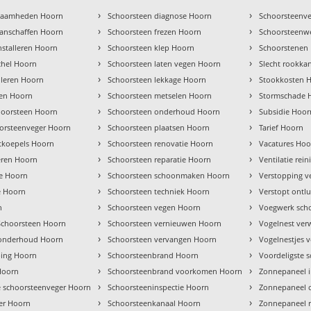
›
›
kzaamheden Hoorn
Schoorsteen diagnose Hoorn
Schoorsteenve
›
›
anschaffen Hoorn
Schoorsteen frezen Hoorn
Schoorsteenw
›
›
nstalleren Hoorn
Schoorsteen klep Hoorn
Schoorstenen
›
›
achel Hoorn
Schoorsteen laten vegen Hoorn
Slecht rookka
›
›
alleren Hoorn
Schoorsteen lekkage Hoorn
Stookkosten 
›
›
ren Hoorn
Schoorsteen metselen Hoorn
Stormschade 
›
›
hoorsteen Hoorn
Schoorsteen onderhoud Hoorn
Subsidie Hoor
›
›
orsteenveger Hoorn
Schoorsteen plaatsen Hoorn
Tarief Hoorn
›
›
tkoepels Hoorn
Schoorsteen renovatie Hoorn
Vacatures Hoo
›
›
eren Hoorn
Schoorsteen reparatie Hoorn
Ventilatie rei
›
›
ie Hoorn
Schoorsteen schoonmaken Hoorn
Verstopping v
›
›
e Hoorn
Schoorsteen techniek Hoorn
Verstopt ontl
›
›
n
Schoorsteen vegen Hoorn
Voegwerk sch
›
›
choorsteen Hoorn
Schoorsteen vernieuwen Hoorn
Vogelnest ver
›
›
 onderhoud Hoorn
Schoorsteen vervangen Hoorn
Vogelnestjes 
›
›
ing Hoorn
Schoorsteenbrand Hoorn
Voordeligste 
›
›
Hoorn
Schoorsteenbrand voorkomen Hoorn
Zonnepaneel 
›
›
e schoorsteenveger Hoorn
Schoorsteeninspectie Hoorn
Zonnepaneel 
›
›
er Hoorn
Schoorsteenkanaal Hoorn
Zonnepaneel r