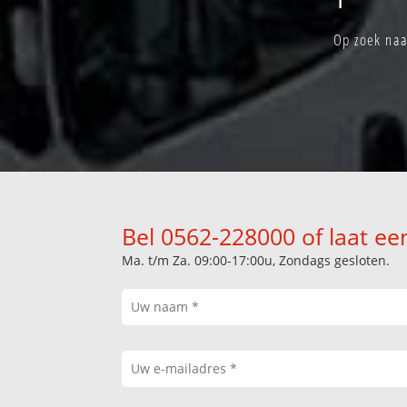
Op zoek naa
Bel 0562-228000 of laat ee
Ma. t/m Za. 09:00-17:00u, Zondags gesloten.