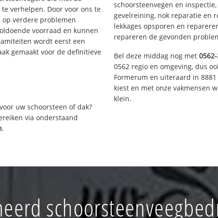
schoorsteenvegen en inspectie,
te verhelpen. Door voor ons te
gevelreining, nok reparatie en 
s op verdere problemen
lekkages opsporen en repareren.
voldoende voorraad en kunnen
repareren de gevonden problem
lamiteiten wordt eerst een
aak gemaakt voor de definitieve
Bel deze middag nog met
0562-
0562 regio en omgeving, dus ook
Formerum en uiteraard in 8881 
kiest en met onze vakmensen w
klein.
voor uw schoorsteen of dak?
bereiken via onderstaand
n
.
eerd schoorsteenveegbedr