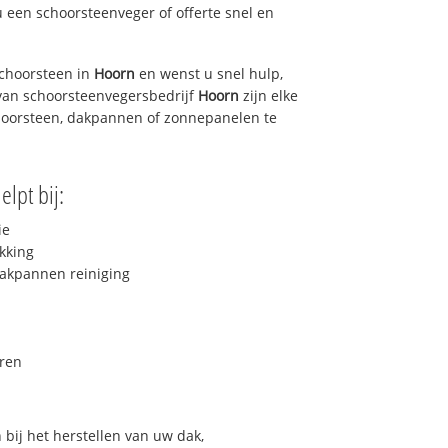
u een schoorsteenveger of offerte snel en
choorsteen in
Hoorn
en wenst u snel hulp,
van schoorsteenvegersbedrijf
Hoorn
zijn elke
hoorsteen, dakpannen of zonnepanelen te
elpt bij:
ie
kking
akpannen reiniging
ren
bij het herstellen van uw dak,