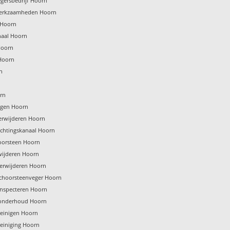
gersbedrijf Hoorn
erkzaamheden Hoorn
 Hoorn
naal Hoorn
Hoorn
Hoorn
n
rn
nigen Hoorn
erwijderen Hoorn
uchtingskanaal Hoorn
oorsteen Hoorn
wijderen Hoorn
verwijderen Hoorn
schoorsteenveger Hoorn
inspecteren Hoorn
onderhoud Hoorn
einigen Hoorn
einiging Hoorn