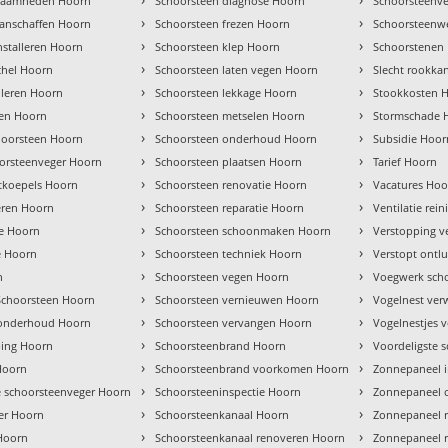
kzaamheden Hoorn
Schoorsteen diagnose Hoorn
Schoorsteenve
›
›
anschaffen Hoorn
Schoorsteen frezen Hoorn
Schoorsteenw
›
›
nstalleren Hoorn
Schoorsteen klep Hoorn
Schoorstenen
›
›
achel Hoorn
Schoorsteen laten vegen Hoorn
Slecht rookka
›
›
alleren Hoorn
Schoorsteen lekkage Hoorn
Stookkosten 
›
›
ren Hoorn
Schoorsteen metselen Hoorn
Stormschade 
›
›
hoorsteen Hoorn
Schoorsteen onderhoud Hoorn
Subsidie Hoor
›
›
orsteenveger Hoorn
Schoorsteen plaatsen Hoorn
Tarief Hoorn
›
›
tkoepels Hoorn
Schoorsteen renovatie Hoorn
Vacatures Hoo
›
›
eren Hoorn
Schoorsteen reparatie Hoorn
Ventilatie rei
›
›
ie Hoorn
Schoorsteen schoonmaken Hoorn
Verstopping v
›
›
e Hoorn
Schoorsteen techniek Hoorn
Verstopt ontl
›
›
n
Schoorsteen vegen Hoorn
Voegwerk sch
›
›
choorsteen Hoorn
Schoorsteen vernieuwen Hoorn
Vogelnest ver
›
›
 onderhoud Hoorn
Schoorsteen vervangen Hoorn
Vogelnestjes 
›
›
ing Hoorn
Schoorsteenbrand Hoorn
Voordeligste 
›
›
Hoorn
Schoorsteenbrand voorkomen Hoorn
Zonnepaneel 
›
›
e schoorsteenveger Hoorn
Schoorsteeninspectie Hoorn
Zonnepaneel 
›
›
er Hoorn
Schoorsteenkanaal Hoorn
Zonnepaneel r
›
›
Hoorn
Schoorsteenkanaal renoveren Hoorn
Zonnepaneel r