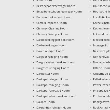
ASPB Hoorn
Herstel wer
›
›
Beste schoorsteenveger Hoorn
Houtkachel a
›
›
Betaalbare schoorsteenveger Hoorn
Houtkachel i
›
›
Bouwen rookkanalen Hoorn
Installatie k
›
›
Camera inspectie Hoorn
Kachels inst
›
›
Chimney Cleaning Hoorn
Kachels leve
›
›
Chimney Sweeper Hoorn
Lekkende sc
›
›
Dakbedekking plat dak Hoorn
Meester scho
›
›
Dakbedekkingen Hoorn
Montage lich
›
›
Daken reinigen Hoorn
Nest verwijd
›
›
Dakgoot reiniging Hoorn
Nok renovat
›
›
Dakgoot schoonmaken Hoorn
Nok reparati
›
›
Dakgoten reiniging Hoorn
Offerte Hoor
›
›
Dakherstel Hoorn
Onderhoud S
›
›
Dakkapel reinigen Hoorn
Pelletkachel
›
›
Dakkapel reiniging Hoorn
Power Sweep
›
›
Dakkapel renovatie Hoorn
Prijsopgave 
›
›
Dakkapel schoonmaken Hoorn
Professionel
›
›
Dakleer Hoorn
Rookgasafvo
›
›
Dakpannen reinigen Hoorn
Rookkanaal 