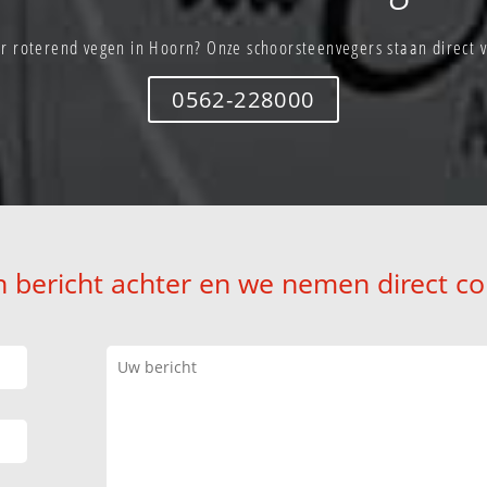
r roterend vegen in Hoorn? Onze schoorsteenvegers staan direct v
0562-228000
n bericht achter en we nemen direct co