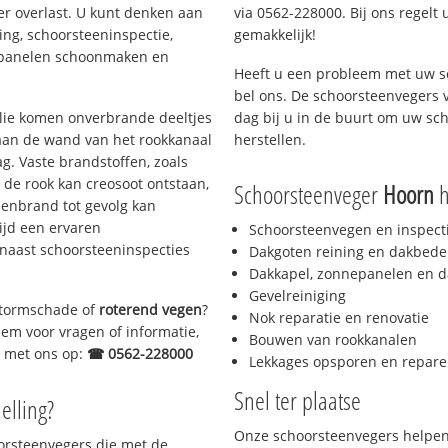
er overlast. U kunt denken aan
via 0562-228000. Bij ons regelt 
ing, schoorsteeninspectie,
gemakkelijk!
nepanelen schoonmaken en
Heeft u een probleem met uw s
bel ons. De schoorsteenvegers 
 olie komen onverbrande deeltjes
dag bij u in de buurt om uw sc
 aan de wand van het rookkanaal
herstellen.
g. Vaste brandstoffen, zoals
t de rook kan creosoot ontstaan,
Schoorsteenveger
Hoorn
h
enbrand tot gevolg kan
ijd een ervaren
Schoorsteenvegen en inspect
naast schoorsteeninspecties
Dakgoten reining en dakbede
Dakkapel, zonnepanelen en d
Gevelreiniging
 stormschade of
roterend vegen
?
Nok reparatie en renovatie
eem voor vragen of informatie,
Bouwen van rookkanalen
ct met ons op:
☎ 0562-228000
Lekkages opsporen en repare
Snel ter plaatse
elling?
Onze schoorsteenvegers helpen 
oorsteenvegers die met de