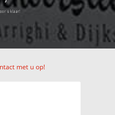
oor u klaar!
ntact met u op!