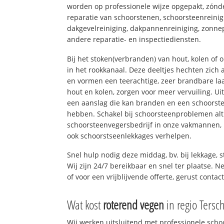
worden op professionele wijze opgepakt, zónd
reparatie van schoorstenen, schoorsteenreinig
dakgevelreiniging, dakpannenreiniging, zon
andere reparatie- en inspectiediensten.
Bij het stoken(verbranden) van hout, kolen of
in het rookkanaal. Deze deeltjes hechten zich
en vormen een teerachtige, zeer brandbare laa
hout en kolen, zorgen voor meer vervuiling. Ui
een aanslag die kan branden en een schoorste
hebben. Schakel bij schoorsteenproblemen alt
schoorsteenvegersbedrijf in onze vakmannen, 
ook schoorstseenlekkages verhelpen.
Snel hulp nodig deze middag, bv. bij lekkage,
Wij zijn 24/7 bereikbaar en snel ter plaatse. N
of voor een vrijblijvende offerte, gerust conta
Wat kost
roterend vegen
in regio Tersch
Wij werken uitsluitend met professionele sch