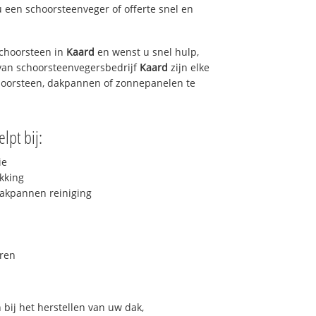
u een schoorsteenveger of offerte snel en
choorsteen in
Kaard
en wenst u snel hulp,
van schoorsteenvegersbedrijf
Kaard
zijn elke
hoorsteen, dakpannen of zonnepanelen te
lpt bij:
ie
kking
akpannen reiniging
ren
bij het herstellen van uw dak,