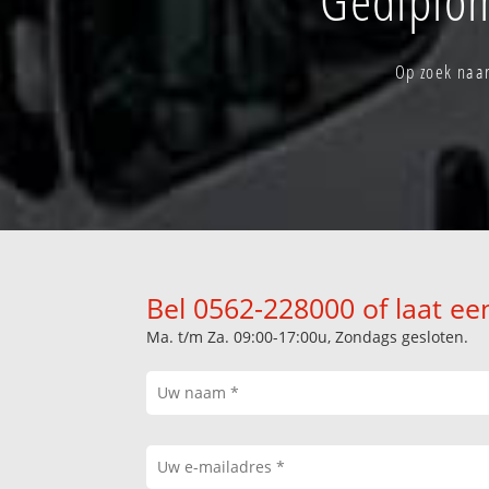
Op zoek naar
Bel 0562-228000 of laat ee
Ma. t/m Za. 09:00-17:00u, Zondags gesloten.