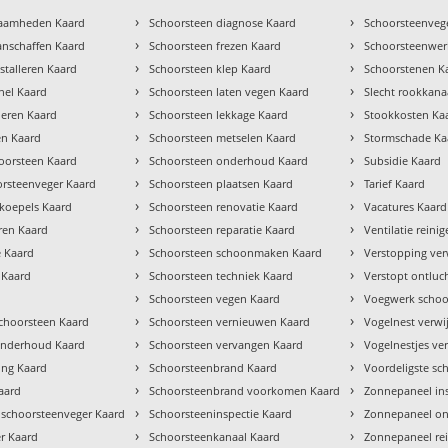
›
›
zaamheden Kaard
Schoorsteen diagnose Kaard
Schoorsteenvege
›
›
anschaffen Kaard
Schoorsteen frezen Kaard
Schoorsteenwe
›
›
stalleren Kaard
Schoorsteen klep Kaard
Schoorstenen K
›
›
chel Kaard
Schoorsteen laten vegen Kaard
Slecht rookkana
›
›
lleren Kaard
Schoorsteen lekkage Kaard
Stookkosten Ka
›
›
en Kaard
Schoorsteen metselen Kaard
Stormschade Ka
›
›
oorsteen Kaard
Schoorsteen onderhoud Kaard
Subsidie Kaard
›
›
orsteenveger Kaard
Schoorsteen plaatsen Kaard
Tarief Kaard
›
›
tkoepels Kaard
Schoorsteen renovatie Kaard
Vacatures Kaard
›
›
ren Kaard
Schoorsteen reparatie Kaard
Ventilatie reini
›
›
e Kaard
Schoorsteen schoonmaken Kaard
Verstopping ver
›
›
 Kaard
Schoorsteen techniek Kaard
Verstopt ontluc
›
›
Schoorsteen vegen Kaard
Voegwerk schoo
›
›
hoorsteen Kaard
Schoorsteen vernieuwen Kaard
Vogelnest verwi
›
›
 onderhoud Kaard
Schoorsteen vervangen Kaard
Vogelnestjes ve
›
›
ng Kaard
Schoorsteenbrand Kaard
Voordeligste sc
›
›
aard
Schoorsteenbrand voorkomen Kaard
Zonnepaneel in
›
›
 schoorsteenveger Kaard
Schoorsteeninspectie Kaard
Zonnepaneel o
›
›
r Kaard
Schoorsteenkanaal Kaard
Zonnepaneel re