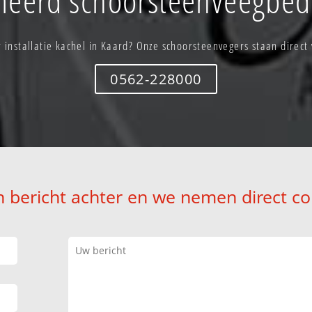
 installatie kachel in Kaard? Onze schoorsteenvegers staan direct 
0562-228000
n bericht achter en we nemen direct co