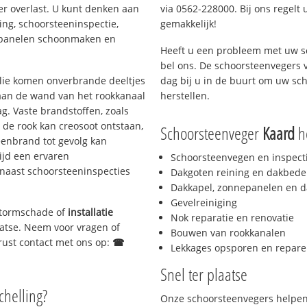
er overlast. U kunt denken aan
via 0562-228000. Bij ons regelt 
ing, schoorsteeninspectie,
gemakkelijk!
nepanelen schoonmaken en
Heeft u een probleem met uw s
bel ons. De schoorsteenvegers 
 olie komen onverbrande deeltjes
dag bij u in de buurt om uw sc
 aan de wand van het rookkanaal
herstellen.
g. Vaste brandstoffen, zoals
t de rook kan creosoot ontstaan,
Schoorsteenveger
Kaard
he
enbrand tot gevolg kan
ijd een ervaren
Schoorsteenvegen en inspect
naast schoorsteeninspecties
Dakgoten reining en dakbede
Dakkapel, zonnepanelen en d
Gevelreiniging
 stormschade of
installatie
Nok reparatie en renovatie
laatse. Neem voor vragen of
Bouwen van rookkanalen
gerust contact met ons op:
☎
Lekkages opsporen en repare
Snel ter plaatse
chelling?
Onze schoorsteenvegers helpen 