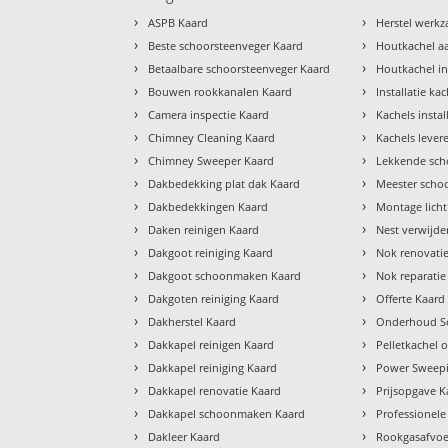
›
›
ASPB Kaard
Herstel werk
›
›
Beste schoorsteenveger Kaard
Houtkachel a
›
›
Betaalbare schoorsteenveger Kaard
Houtkachel in
›
›
Bouwen rookkanalen Kaard
Installatie ka
›
›
Camera inspectie Kaard
Kachels insta
›
›
Chimney Cleaning Kaard
Kachels lever
›
›
Chimney Sweeper Kaard
Lekkende sch
›
›
Dakbedekking plat dak Kaard
Meester scho
›
›
Dakbedekkingen Kaard
Montage lich
›
›
Daken reinigen Kaard
Nest verwijde
›
›
Dakgoot reiniging Kaard
Nok renovati
›
›
Dakgoot schoonmaken Kaard
Nok reparatie
›
›
Dakgoten reiniging Kaard
Offerte Kaard
›
›
Dakherstel Kaard
Onderhoud Sc
›
›
Dakkapel reinigen Kaard
Pelletkachel
›
›
Dakkapel reiniging Kaard
Power Sweepi
›
›
Dakkapel renovatie Kaard
Prijsopgave K
›
›
Dakkapel schoonmaken Kaard
Professionele
›
›
Dakleer Kaard
Rookgasafvoe