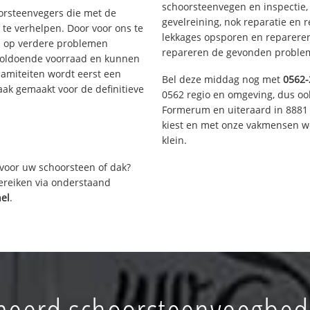
schoorsteenvegen en inspectie,
oorsteenvegers die met de
gevelreining, nok reparatie en 
te verhelpen. Door voor ons te
lekkages opsporen en repareren.
s op verdere problemen
repareren de gevonden problem
voldoende voorraad en kunnen
lamiteiten wordt eerst een
Bel deze middag nog met
0562-
aak gemaakt voor de definitieve
0562 regio en omgeving, dus ook
Formerum en uiteraard in 8881 
kiest en met onze vakmensen w
klein.
voor uw schoorsteen of dak?
bereiken via onderstaand
hel
.
eerd schoorsteenveegbedr