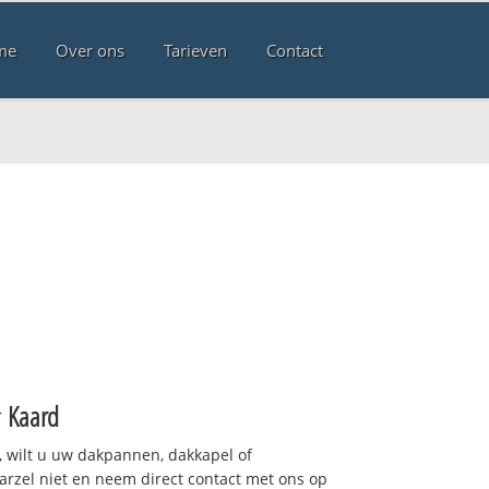
me
Over ons
Tarieven
Contact
r
Kaard
 wilt u uw dakpannen, dakkapel of
arzel niet en neem direct contact met ons op