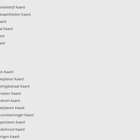
rsbedrijf Kaard
rkzaamheden Kaard
aard
al Kaard
ard
ard
gen Kaard
wijderen Kaard
htingskanaal Kaard
rsteen Kaard
jderen Kaard
rwijderen Kaard
hoorsteenveger Kaard
specteren Kaard
nderhoud Kaard
inigen Kaard