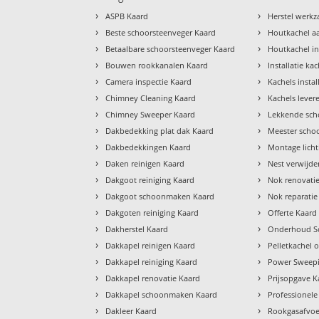
›
›
ASPB Kaard
Herstel werk
›
›
Beste schoorsteenveger Kaard
Houtkachel a
›
›
Betaalbare schoorsteenveger Kaard
Houtkachel in
›
›
Bouwen rookkanalen Kaard
Installatie ka
›
›
Camera inspectie Kaard
Kachels insta
›
›
Chimney Cleaning Kaard
Kachels lever
›
›
Chimney Sweeper Kaard
Lekkende sch
›
›
Dakbedekking plat dak Kaard
Meester scho
›
›
Dakbedekkingen Kaard
Montage lich
›
›
Daken reinigen Kaard
Nest verwijde
›
›
Dakgoot reiniging Kaard
Nok renovati
›
›
Dakgoot schoonmaken Kaard
Nok reparatie
›
›
Dakgoten reiniging Kaard
Offerte Kaard
›
›
Dakherstel Kaard
Onderhoud Sc
›
›
Dakkapel reinigen Kaard
Pelletkachel
›
›
Dakkapel reiniging Kaard
Power Sweepi
›
›
Dakkapel renovatie Kaard
Prijsopgave K
›
›
Dakkapel schoonmaken Kaard
Professionele
›
›
Dakleer Kaard
Rookgasafvoe