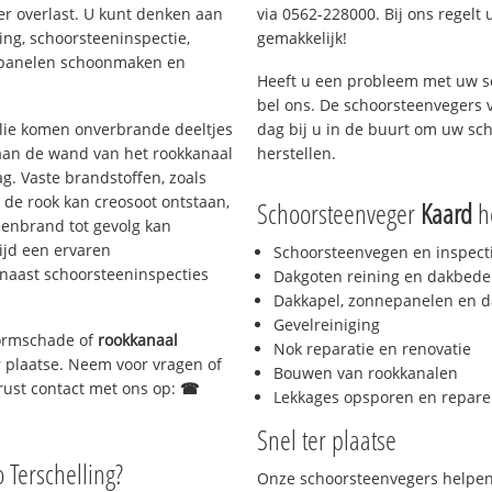
er overlast. U kunt denken aan
via 0562-228000. Bij ons regelt 
ing, schoorsteeninspectie,
gemakkelijk!
nepanelen schoonmaken en
Heeft u een probleem met uw s
bel ons. De schoorsteenvegers 
 olie komen onverbrande deeltjes
dag bij u in de buurt om uw sc
 aan de wand van het rookkanaal
herstellen.
g. Vaste brandstoffen, zoals
t de rook kan creosoot ontstaan,
Schoorsteenveger
Kaard
he
enbrand tot gevolg kan
ijd een ervaren
Schoorsteenvegen en inspect
naast schoorsteeninspecties
Dakgoten reining en dakbede
Dakkapel, zonnepanelen en d
Gevelreiniging
stormschade of
rookkanaal
Nok reparatie en renovatie
er plaatse. Neem voor vragen of
Bouwen van rookkanalen
gerust contact met ons op:
☎
Lekkages opsporen en repare
Snel ter plaatse
o Terschelling?
Onze schoorsteenvegers helpen 