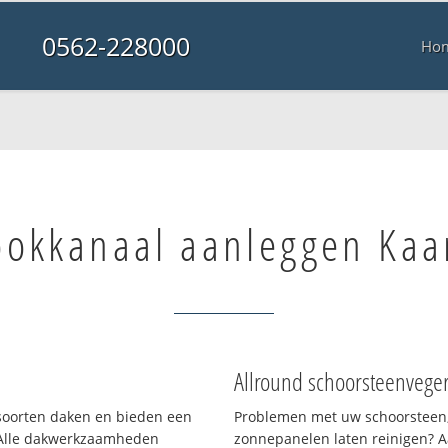
0562-228000
Ho
ookkanaal aanleggen Kaa
Allround schoorsteenvege
i soorten daken en bieden een
Problemen met uw schoorsteen,
 Alle dakwerkzaamheden
zonnepanelen laten reinigen? A