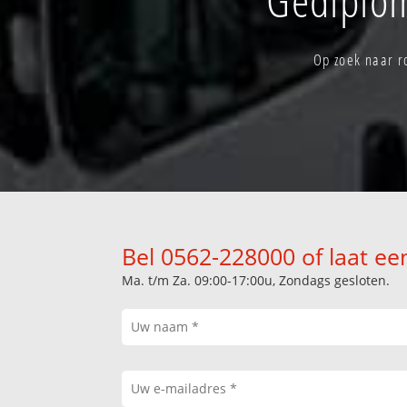
Op zoek naar r
Bel 0562-228000 of laat ee
Ma. t/m Za. 09:00-17:00u, Zondags gesloten.