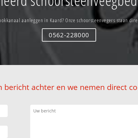
ookkanaal aanleggen in Kaard? Onze schoorsteenvegers staan direc
0562-228000
n bericht achter en we nemen direct co