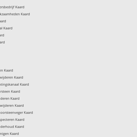
rsbedrijf Kaard
rkzaamheden Kaard
aard
al Kaard
ard
ard
gen Kaard
wijderen Kaard
htingskanaal Kaard
rsteen Kaard
jderen Kaard
rwijderen Kaard
hoorsteenveger Kaard
specteren Kaard
nderhoud Kaard
inigen Kaard