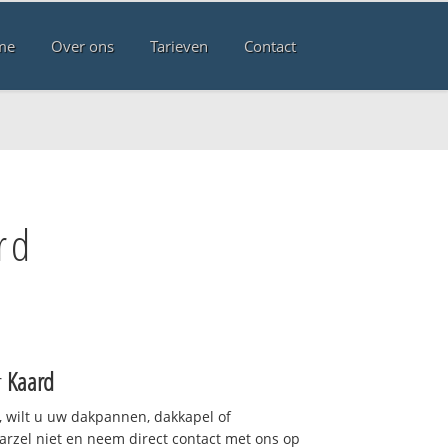
me
Over ons
Tarieven
Contact
rd
r
Kaard
 wilt u uw dakpannen, dakkapel of
arzel niet en neem direct contact met ons op