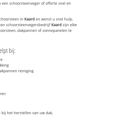
u een schoorsteenveger of offerte snel en
choorsteen in
Kaard
en wenst u snel hulp,
van schoorsteenvegersbedrijf
Kaard
zijn elke
hoorsteen, dakpannen of zonnepanelen te
lpt bij:
ie
kking
akpannen reiniging
ren
bij het herstellen van uw dak,