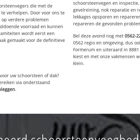
schoorsteenvegen en inspectie,
oorsteenvegers die met de
gevelreining, nok reparatie en 
te verhelpen. Door voor ons te
lekkages opsporen en repareren.
s op verdere problemen
repareren de gevonden problem
voldoende voorraad en kunnen
lamiteiten wordt eerst een
Bel deze avond nog met
0562-2
aak gemaakt voor de definitieve
0562 regio en omgeving, dus ook
Formerum en uiteraard in 8881 
kiest en met onze vakmensen w
klein.
voor uw schoorsteen of dak?
bereiken via onderstaand
nleggen
.
eerd schoorsteenveegbedr