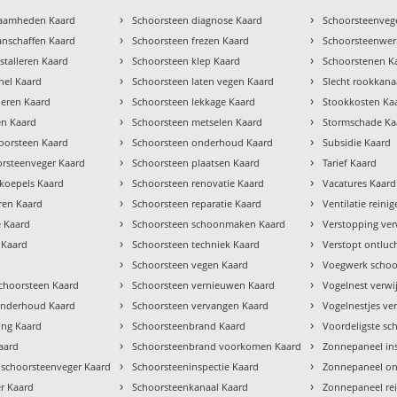
›
›
zaamheden Kaard
Schoorsteen diagnose Kaard
Schoorsteenvege
›
›
anschaffen Kaard
Schoorsteen frezen Kaard
Schoorsteenwe
›
›
stalleren Kaard
Schoorsteen klep Kaard
Schoorstenen K
›
›
chel Kaard
Schoorsteen laten vegen Kaard
Slecht rookkana
›
›
lleren Kaard
Schoorsteen lekkage Kaard
Stookkosten Ka
›
›
en Kaard
Schoorsteen metselen Kaard
Stormschade Ka
›
›
oorsteen Kaard
Schoorsteen onderhoud Kaard
Subsidie Kaard
›
›
orsteenveger Kaard
Schoorsteen plaatsen Kaard
Tarief Kaard
›
›
tkoepels Kaard
Schoorsteen renovatie Kaard
Vacatures Kaard
›
›
ren Kaard
Schoorsteen reparatie Kaard
Ventilatie reini
›
›
e Kaard
Schoorsteen schoonmaken Kaard
Verstopping ver
›
›
 Kaard
Schoorsteen techniek Kaard
Verstopt ontluc
›
›
Schoorsteen vegen Kaard
Voegwerk schoo
›
›
hoorsteen Kaard
Schoorsteen vernieuwen Kaard
Vogelnest verwi
›
›
 onderhoud Kaard
Schoorsteen vervangen Kaard
Vogelnestjes ve
›
›
ng Kaard
Schoorsteenbrand Kaard
Voordeligste sc
›
›
aard
Schoorsteenbrand voorkomen Kaard
Zonnepaneel in
›
›
 schoorsteenveger Kaard
Schoorsteeninspectie Kaard
Zonnepaneel o
›
›
r Kaard
Schoorsteenkanaal Kaard
Zonnepaneel re