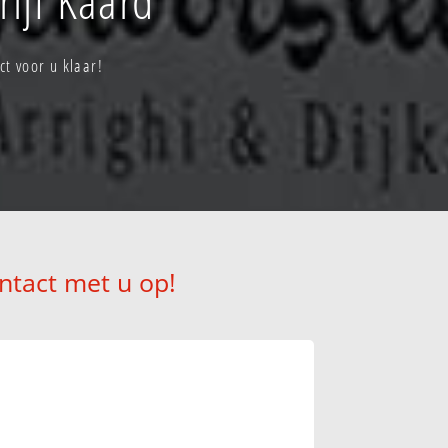
t voor u klaar!
ntact met u op!