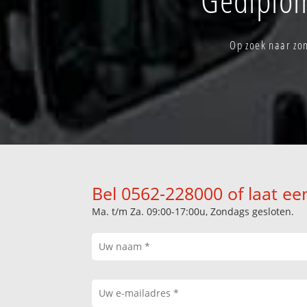
Op zoek naar zon
Bel 0562-228000 of laat ee
Ma. t/m Za. 09:00-17:00u, Zondags gesloten.