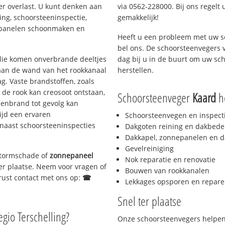
er overlast. U kunt denken aan
via 0562-228000. Bij ons regelt 
ing, schoorsteeninspectie,
gemakkelijk!
nepanelen schoonmaken en
Heeft u een probleem met uw s
bel ons. De schoorsteenvegers 
 olie komen onverbrande deeltjes
dag bij u in de buurt om uw sc
 aan de wand van het rookkanaal
herstellen.
g. Vaste brandstoffen, zoals
t de rook kan creosoot ontstaan,
Schoorsteenveger
Kaard
he
enbrand tot gevolg kan
ijd een ervaren
Schoorsteenvegen en inspect
naast schoorsteeninspecties
Dakgoten reining en dakbede
Dakkapel, zonnepanelen en d
Gevelreiniging
 stormschade of
zonnepaneel
Nok reparatie en renovatie
ter plaatse. Neem voor vragen of
Bouwen van rookkanalen
gerust contact met ons op:
☎
Lekkages opsporen en repare
Snel ter plaatse
egio Terschelling?
Onze schoorsteenvegers helpen 