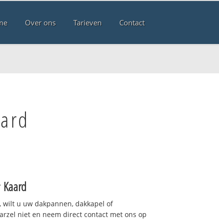
me
Over ons
Tarieven
Contact
aard
r
Kaard
 wilt u uw dakpannen, dakkapel of
arzel niet en neem direct contact met ons op