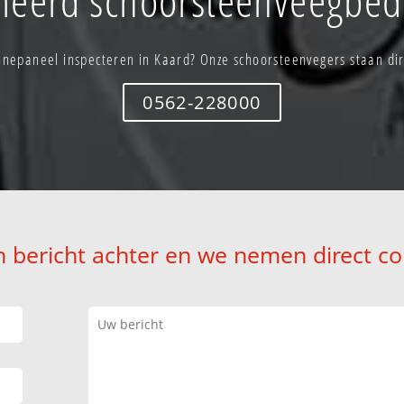
nepaneel inspecteren in Kaard? Onze schoorsteenvegers staan dir
0562-228000
n bericht achter en we nemen direct co