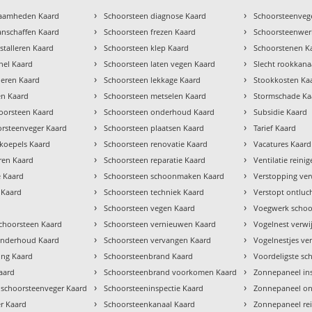
›
›
zaamheden Kaard
Schoorsteen diagnose Kaard
Schoorsteenvege
›
›
anschaffen Kaard
Schoorsteen frezen Kaard
Schoorsteenwe
›
›
stalleren Kaard
Schoorsteen klep Kaard
Schoorstenen K
›
›
chel Kaard
Schoorsteen laten vegen Kaard
Slecht rookkana
›
›
lleren Kaard
Schoorsteen lekkage Kaard
Stookkosten Ka
›
›
en Kaard
Schoorsteen metselen Kaard
Stormschade Ka
›
›
oorsteen Kaard
Schoorsteen onderhoud Kaard
Subsidie Kaard
›
›
orsteenveger Kaard
Schoorsteen plaatsen Kaard
Tarief Kaard
›
›
tkoepels Kaard
Schoorsteen renovatie Kaard
Vacatures Kaard
›
›
ren Kaard
Schoorsteen reparatie Kaard
Ventilatie reini
›
›
e Kaard
Schoorsteen schoonmaken Kaard
Verstopping ver
›
›
 Kaard
Schoorsteen techniek Kaard
Verstopt ontluc
›
›
Schoorsteen vegen Kaard
Voegwerk schoo
›
›
hoorsteen Kaard
Schoorsteen vernieuwen Kaard
Vogelnest verwi
›
›
 onderhoud Kaard
Schoorsteen vervangen Kaard
Vogelnestjes ve
›
›
ng Kaard
Schoorsteenbrand Kaard
Voordeligste sc
›
›
aard
Schoorsteenbrand voorkomen Kaard
Zonnepaneel in
›
›
 schoorsteenveger Kaard
Schoorsteeninspectie Kaard
Zonnepaneel o
›
›
r Kaard
Schoorsteenkanaal Kaard
Zonnepaneel re