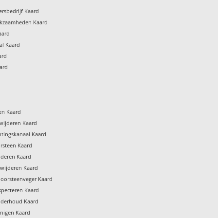
rsbedrijf Kaard
rkzaamheden Kaard
aard
al Kaard
ard
ard
gen Kaard
wijderen Kaard
htingskanaal Kaard
rsteen Kaard
jderen Kaard
rwijderen Kaard
hoorsteenveger Kaard
specteren Kaard
nderhoud Kaard
inigen Kaard