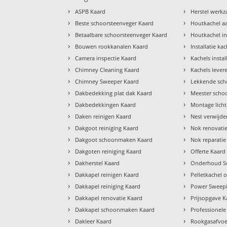
›
›
ASPB Kaard
Herstel werk
›
›
Beste schoorsteenveger Kaard
Houtkachel a
›
›
Betaalbare schoorsteenveger Kaard
Houtkachel in
›
›
Bouwen rookkanalen Kaard
Installatie ka
›
›
Camera inspectie Kaard
Kachels insta
›
›
Chimney Cleaning Kaard
Kachels lever
›
›
Chimney Sweeper Kaard
Lekkende sch
›
›
Dakbedekking plat dak Kaard
Meester scho
›
›
Dakbedekkingen Kaard
Montage lich
›
›
Daken reinigen Kaard
Nest verwijde
›
›
Dakgoot reiniging Kaard
Nok renovati
›
›
Dakgoot schoonmaken Kaard
Nok reparatie
›
›
Dakgoten reiniging Kaard
Offerte Kaard
›
›
Dakherstel Kaard
Onderhoud Sc
›
›
Dakkapel reinigen Kaard
Pelletkachel
›
›
Dakkapel reiniging Kaard
Power Sweepi
›
›
Dakkapel renovatie Kaard
Prijsopgave K
›
›
Dakkapel schoonmaken Kaard
Professionele
›
›
Dakleer Kaard
Rookgasafvoe