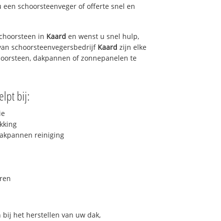
u een schoorsteenveger of offerte snel en
choorsteen in
Kaard
en wenst u snel hulp,
van schoorsteenvegersbedrijf
Kaard
zijn elke
hoorsteen, dakpannen of zonnepanelen te
lpt bij:
ie
kking
akpannen reiniging
ren
bij het herstellen van uw dak,