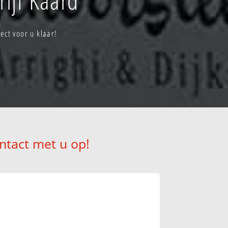
ect voor u klaar!
ntact met u op!