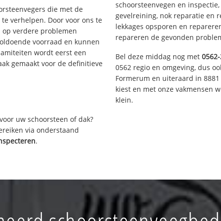
schoorsteenvegen en inspectie,
oorsteenvegers die met de
gevelreining, nok reparatie en 
te verhelpen. Door voor ons te
lekkages opsporen en repareren.
s op verdere problemen
repareren de gevonden problem
voldoende voorraad en kunnen
lamiteiten wordt eerst een
Bel deze middag nog met
0562-
aak gemaakt voor de definitieve
0562 regio en omgeving, dus ook
Formerum en uiteraard in 8881 
kiest en met onze vakmensen w
klein.
voor uw schoorsteen of dak?
bereiken via onderstaand
nspecteren
.
eerd schoorsteenveegbedr