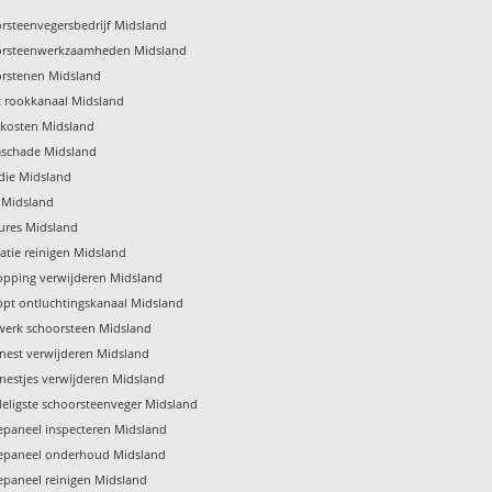
rsteenvegersbedrijf Midsland
orsteenwerkzaamheden Midsland
rstenen Midsland
t rookkanaal Midsland
kosten Midsland
schade Midsland
die Midsland
f Midsland
ures Midsland
latie reinigen Midsland
opping verwijderen Midsland
opt ontluchtingskanaal Midsland
erk schoorsteen Midsland
nest verwijderen Midsland
nestjes verwijderen Midsland
eligste schoorsteenveger Midsland
paneel inspecteren Midsland
epaneel onderhoud Midsland
paneel reinigen Midsland