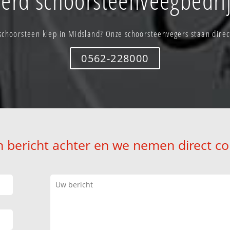
schoorsteen klep in Midsland? Onze schoorsteenvegers staan direct
0562-228000
n bericht achter en we nemen direct co