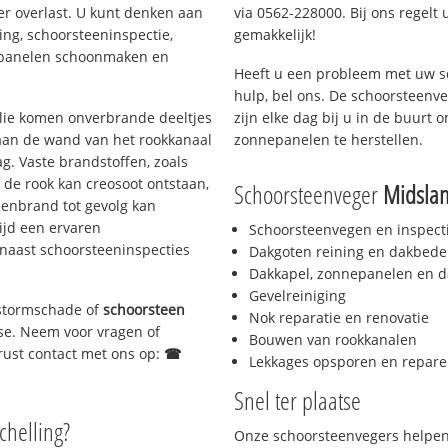
er overlast. U kunt denken aan
via 0562-228000. Bij ons regelt 
ing, schoorsteeninspectie,
gemakkelijk!
nepanelen schoonmaken en
Heeft u een probleem met uw s
hulp, bel ons. De schoorsteenv
 olie komen onverbrande deeltjes
zijn elke dag bij u in de buurt
 aan de wand van het rookkanaal
zonnepanelen te herstellen.
g. Vaste brandstoffen, zoals
t de rook kan creosoot ontstaan,
Schoorsteenveger
Midsla
enbrand tot gevolg kan
ijd een ervaren
Schoorsteenvegen en inspect
naast schoorsteeninspecties
Dakgoten reining en dakbede
Dakkapel, zonnepanelen en d
Gevelreiniging
, stormschade of
schoorsteen
Nok reparatie en renovatie
atse. Neem voor vragen of
Bouwen van rookkanalen
gerust contact met ons op:
☎
Lekkages opsporen en repare
Snel ter plaatse
chelling?
Onze schoorsteenvegers helpen 