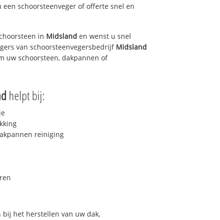
u een schoorsteenveger of offerte snel en
choorsteen in
Midsland
en wenst u snel
egers van schoorsteenvegersbedrijf
Midsland
 om uw schoorsteen, dakpannen of
nd
helpt bij:
ie
kking
akpannen reiniging
ren
bij het herstellen van uw dak,