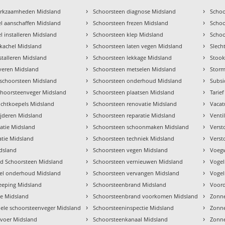
›
›
erkzaamheden Midsland
Schoorsteen diagnose Midsland
Schoo
›
›
l aanschaffen Midsland
Schoorsteen frezen Midsland
Scho
›
›
l installeren Midsland
Schoorsteen klep Midsland
Schoo
›
›
e kachel Midsland
Schoorsteen laten vegen Midsland
Slech
›
›
stalleren Midsland
Schoorsteen lekkage Midsland
Stook
›
›
everen Midsland
Schoorsteen metselen Midsland
Storm
›
›
schoorsteen Midsland
Schoorsteen onderhoud Midsland
Subsi
›
›
choorsteenveger Midsland
Schoorsteen plaatsen Midsland
Tarie
›
›
ichtkoepels Midsland
Schoorsteen renovatie Midsland
Vacat
›
›
ijderen Midsland
Schoorsteen reparatie Midsland
Venti
›
›
atie Midsland
Schoorsteen schoonmaken Midsland
Verst
›
›
atie Midsland
Schoorsteen techniek Midsland
Verst
›
›
idsland
Schoorsteen vegen Midsland
Voegw
›
›
d Schoorsteen Midsland
Schoorsteen vernieuwen Midsland
Vogel
›
›
hel onderhoud Midsland
Schoorsteen vervangen Midsland
Vogel
›
›
eeping Midsland
Schoorsteenbrand Midsland
Voord
›
›
ve Midsland
Schoorsteenbrand voorkomen Midsland
Zonne
›
›
nele schoorsteenveger Midsland
Schoorsteeninspectie Midsland
Zonn
›
›
voer Midsland
Schoorsteenkanaal Midsland
Zonne