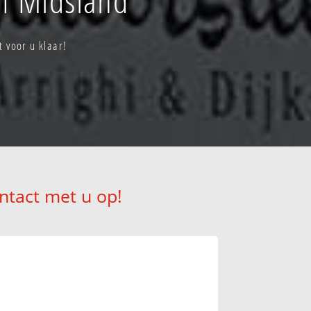
 voor u klaar!
ntact met u op!