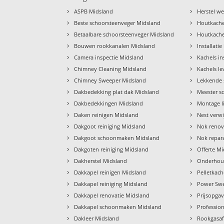
›
›
ASPB Midsland
Herstel w
›
›
Beste schoorsteenveger Midsland
Houtkache
›
›
Betaalbare schoorsteenveger Midsland
Houtkache
›
›
Bouwen rookkanalen Midsland
Installati
›
›
Camera inspectie Midsland
Kachels in
›
›
Chimney Cleaning Midsland
Kachels l
›
›
Chimney Sweeper Midsland
Lekkende 
›
›
Dakbedekking plat dak Midsland
Meester s
›
›
Dakbedekkingen Midsland
Montage l
›
›
Daken reinigen Midsland
Nest verw
›
›
Dakgoot reiniging Midsland
Nok renov
›
›
Dakgoot schoonmaken Midsland
Nok repar
›
›
Dakgoten reiniging Midsland
Offerte M
›
›
Dakherstel Midsland
Onderhou
›
›
Dakkapel reinigen Midsland
Pelletkac
›
›
Dakkapel reiniging Midsland
Power Sw
›
›
Dakkapel renovatie Midsland
Prijsopga
›
›
Dakkapel schoonmaken Midsland
Professio
›
›
Dakleer Midsland
Rookgasaf