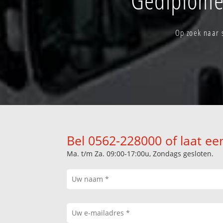
Op zoek naar 
Bel 0562-228000 of laat ee
Ma. t/m Za. 09:00-17:00u, Zondags gesloten.