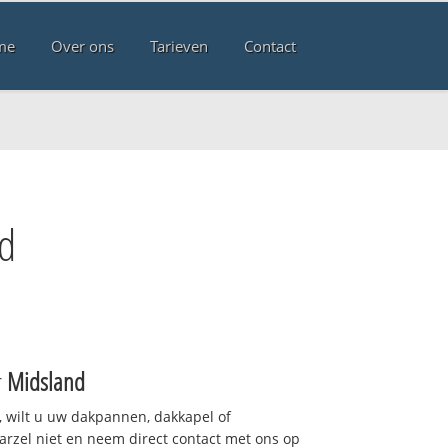
me
Over ons
Tarieven
Contact
nd
r
Midsland
 wilt u uw dakpannen, dakkapel of
arzel niet en neem direct contact met ons op