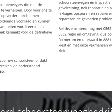
schoorsteenvegen en inspectie,
oorsteenvegers die met de
gevelreining, nok reparatie en 
te verhelpen. Door voor ons te
lekkages opsporen en repareren.
s op verdere problemen
repareren de gevonden problem
voldoende voorraad en kunnen
lamiteiten wordt eerst een
Bel deze ochtend nog met
0562
aak gemaakt voor de definitieve
0562 regio en omgeving, dus ook
Formerum en uiteraard in 8881 
kiest en met onze vakmensen w
klein.
voor uw schoorsteen of dak?
bereiken via onderstaand
lep
.
erd schoorsteenveegbedrij