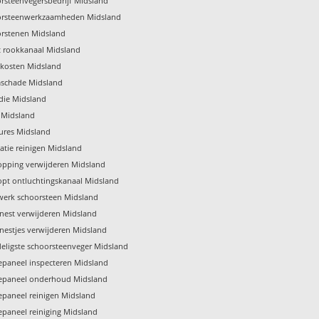
rsteenvegersbedrijf Midsland
orsteenwerkzaamheden Midsland
rstenen Midsland
t rookkanaal Midsland
kosten Midsland
schade Midsland
die Midsland
f Midsland
ures Midsland
latie reinigen Midsland
opping verwijderen Midsland
opt ontluchtingskanaal Midsland
erk schoorsteen Midsland
nest verwijderen Midsland
nestjes verwijderen Midsland
eligste schoorsteenveger Midsland
paneel inspecteren Midsland
epaneel onderhoud Midsland
paneel reinigen Midsland
paneel reiniging Midsland