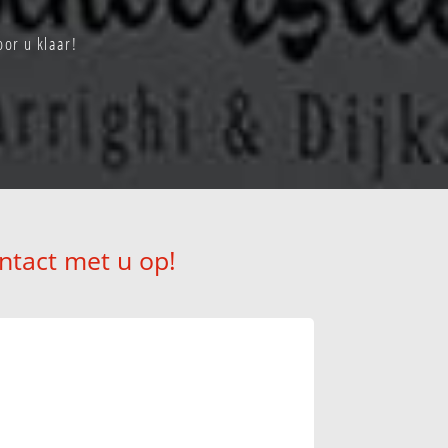
oor u klaar!
ntact met u op!