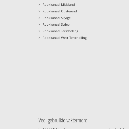
›
Rookkanaal Midsland
›
Rookkanaal Oosterend
›
Rookkanaal Skylge
›
Rookkanaal Striep
›
Rookkanaal Terschelling
›
Rookkanaal West-Terschelling
Veel gebruikte vaktermen:
›
›