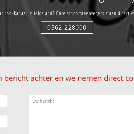
r rookkanaal in Midsland? Onze schoorsteenvegers staan direct v
0562-228000
n bericht achter en we nemen direct co