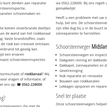
. U kunt denken aan reparatie
via 0562-228000. Bij ons regelt 
rsteeninspectie,
gemakkelijk!
nepanelen schoonmaken en
Heeft u een probleem met uw s
hulp, bel ons. De schoorsteenv
 olie komen onverbrande deeltjes
zijn elke dag bij u in de buurt
 aan de wand van het rookkanaal
zonnepanelen te herstellen.
g. Vaste brandstoffen, zoals
t de rook kan creosoot ontstaan,
Schoorsteenveger
Midsla
enbrand tot gevolg kan
ijd een ervaren
Schoorsteenvegen en inspect
naast schoorsteeninspecties
Dakgoten reining en dakbede
Dakkapel, zonnepanelen en d
Gevelreiniging
, stormschade of
rookkanaal
? Wij
Nok reparatie en renovatie
voor vragen of informatie, of
Bouwen van rookkanalen
met ons op:
☎ 0562-228000
Lekkages opsporen en repare
Snel ter plaatse
ng?
Onze schoorsteenvegers helpen 
oorsteenvegers die met de