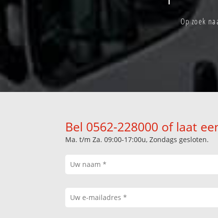
Op zoek naa
Bel 0562-228000 of laat ee
Ma. t/m Za. 09:00-17:00u, Zondags gesloten.