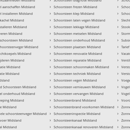
erkzaamheden Midsland
Schoorsteen diagnose Midsland
Schoo
›
›
l aanschaffen Midsland
Schoorsteen frezen Midsland
Scho
›
›
l installeren Midsland
Schoorsteen klep Midsland
Schoo
›
›
e kachel Midsland
Schoorsteen laten vegen Midsland
Slech
›
›
stalleren Midsland
Schoorsteen lekkage Midsland
Stook
›
›
everen Midsland
Schoorsteen metselen Midsland
Storm
›
›
schoorsteen Midsland
Schoorsteen onderhoud Midsland
Subsi
›
›
choorsteenveger Midsland
Schoorsteen plaatsen Midsland
Tarie
›
›
ichtkoepels Midsland
Schoorsteen renovatie Midsland
Vacat
›
›
ijderen Midsland
Schoorsteen reparatie Midsland
Venti
›
›
atie Midsland
Schoorsteen schoonmaken Midsland
Verst
›
›
atie Midsland
Schoorsteen techniek Midsland
Verst
›
›
idsland
Schoorsteen vegen Midsland
Voegw
›
›
d Schoorsteen Midsland
Schoorsteen vernieuwen Midsland
Vogel
›
›
hel onderhoud Midsland
Schoorsteen vervangen Midsland
Vogel
›
›
eeping Midsland
Schoorsteenbrand Midsland
Voord
›
›
ve Midsland
Schoorsteenbrand voorkomen Midsland
Zonne
›
›
nele schoorsteenveger Midsland
Schoorsteeninspectie Midsland
Zonn
›
›
voer Midsland
Schoorsteenkanaal Midsland
Zonne
›
›
l Midsland
Schoorsteenkanaal renoveren Midsland
Zonne