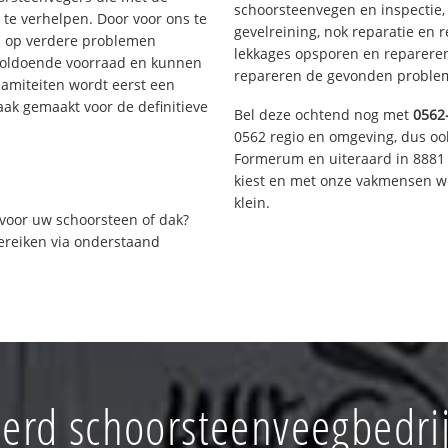
schoorsteenvegen en inspectie,
te verhelpen. Door voor ons te
gevelreining, nok reparatie en 
s op verdere problemen
lekkages opsporen en repareren.
voldoende voorraad en kunnen
repareren de gevonden problem
lamiteiten wordt eerst een
aak gemaakt voor de definitieve
Bel deze ochtend nog met
0562
0562 regio en omgeving, dus ook
Formerum en uiteraard in 8881 
kiest en met onze vakmensen w
klein.
voor uw schoorsteen of dak?
bereiken via onderstaand
erd schoorsteenveegbedrij