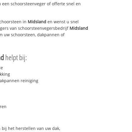
u een schoorsteenveger of offerte snel en
choorsteen in
Midsland
en wenst u snel
egers van schoorsteenvegersbedrijf
Midsland
 om uw schoorsteen, dakpannen of
nd
helpt bij:
ie
kking
akpannen reiniging
ren
bij het herstellen van uw dak,