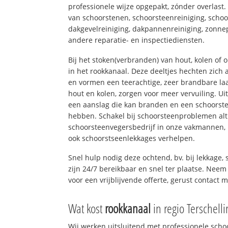
professionele wijze opgepakt, zónder overlast
van schoorstenen, schoorsteenreiniging, schoo
dakgevelreiniging, dakpannenreiniging, zon
andere reparatie- en inspectiediensten.
Bij het stoken(verbranden) van hout, kolen of
in het rookkanaal. Deze deeltjes hechten zich
en vormen een teerachtige, zeer brandbare laa
hout en kolen, zorgen voor meer vervuiling. Ui
een aanslag die kan branden en een schoorste
hebben. Schakel bij schoorsteenproblemen alt
schoorsteenvegersbedrijf in onze vakmannen, 
ook schoorstseenlekkages verhelpen.
Snel hulp nodig deze ochtend, bv. bij lekkage
zijn 24/7 bereikbaar en snel ter plaatse. Neem 
voor een vrijblijvende offerte, gerust contact 
Wat kost
rookkanaal
in regio Terschelli
Wij werken uitsluitend met professionele sch