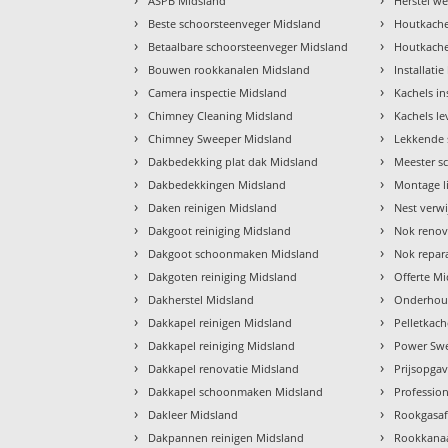
ASPB Midsland
Herstel w
›
›
Beste schoorsteenveger Midsland
Houtkache
›
›
Betaalbare schoorsteenveger Midsland
Houtkache
›
›
Bouwen rookkanalen Midsland
Installati
›
›
Camera inspectie Midsland
Kachels in
›
›
Chimney Cleaning Midsland
Kachels l
›
›
Chimney Sweeper Midsland
Lekkende 
›
›
Dakbedekking plat dak Midsland
Meester s
›
›
Dakbedekkingen Midsland
Montage l
›
›
Daken reinigen Midsland
Nest verw
›
›
Dakgoot reiniging Midsland
Nok renov
›
›
Dakgoot schoonmaken Midsland
Nok repar
›
›
Dakgoten reiniging Midsland
Offerte M
›
›
Dakherstel Midsland
Onderhou
›
›
Dakkapel reinigen Midsland
Pelletkac
›
›
Dakkapel reiniging Midsland
Power Sw
›
›
Dakkapel renovatie Midsland
Prijsopga
›
›
Dakkapel schoonmaken Midsland
Professio
›
›
Dakleer Midsland
Rookgasaf
›
›
Dakpannen reinigen Midsland
Rookkanaa