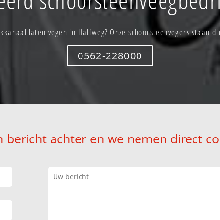
kkanaal laten vegen in Halfweg? Onze schoorsteenvegers staan dir
0562-228000
n bericht achter en we nemen direct co