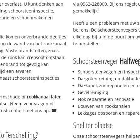
er overlast. U kunt denken aan
via 0562-228000. Bij ons regelt 
ing, schoorsteeninspectie,
gemakkelijk!
nepanelen schoonmaken en
Heeft u een probleem met uw s
bel ons. De schoorsteenvegers 
 olie komen onverbrande deeltjes
elke dag bij u in de buurt om 
 aan de wand van het rookkanaal
te herstellen.
g. Vaste brandstoffen, zoals
t de rook kan creosoot ontstaan,
Schoorsteenveger
Halfwe
enbrand tot gevolg kan
ijd een ervaren
Schoorsteenvegen en inspect
naast schoorsteeninspecties
Dakgoten reining en dakbede
Dakkapel, zonnepanelen en d
Gevelreiniging
tormschade of
rookkanaal laten
Nok reparatie en renovatie
aatse. Neem voor vragen of
Bouwen van rookkanalen
gerust contact met ons op:
☎
Lekkages opsporen en repare
Snel ter plaatse
io Terschelling?
Onze schoorsteenvegers helpen 