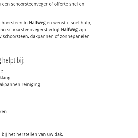
u een schoorsteenveger of offerte snel en
choorsteen in
Halfweg
en wenst u snel hulp,
van schoorsteenvegersbedrijf
Halfweg
zijn
uw schoorsteen, dakpannen of zonnepanelen
g
helpt bij:
ie
kking
akpannen reiniging
ren
bij het herstellen van uw dak,