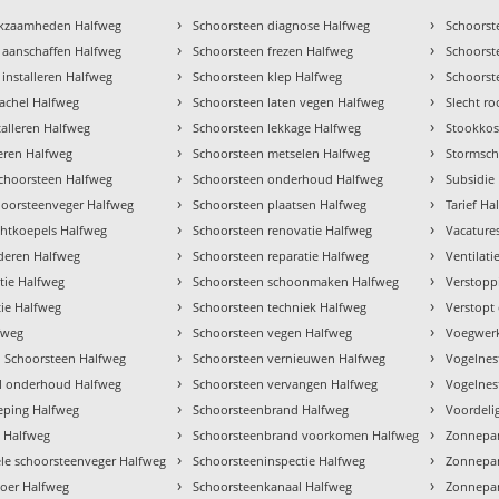
›
›
rkzaamheden Halfweg
Schoorsteen diagnose Halfweg
Schoorst
›
›
 aanschaffen Halfweg
Schoorsteen frezen Halfweg
Schoors
›
›
installeren Halfweg
Schoorsteen klep Halfweg
Schoorst
›
›
 kachel Halfweg
Schoorsteen laten vegen Halfweg
Slecht r
›
›
talleren Halfweg
Schoorsteen lekkage Halfweg
Stookkos
›
›
veren Halfweg
Schoorsteen metselen Halfweg
Stormsch
›
›
choorsteen Halfweg
Schoorsteen onderhoud Halfweg
Subsidie
›
›
hoorsteenveger Halfweg
Schoorsteen plaatsen Halfweg
Tarief Ha
›
›
chtkoepels Halfweg
Schoorsteen renovatie Halfweg
Vacature
›
›
jderen Halfweg
Schoorsteen reparatie Halfweg
Ventilati
›
›
tie Halfweg
Schoorsteen schoonmaken Halfweg
Verstopp
›
›
tie Halfweg
Schoorsteen techniek Halfweg
Verstopt
›
›
fweg
Schoorsteen vegen Halfweg
Voegwerk
›
›
 Schoorsteen Halfweg
Schoorsteen vernieuwen Halfweg
Vogelnes
›
›
el onderhoud Halfweg
Schoorsteen vervangen Halfweg
Vogelnes
›
›
ping Halfweg
Schoorsteenbrand Halfweg
Voordeli
›
›
e Halfweg
Schoorsteenbrand voorkomen Halfweg
Zonnepan
›
›
ele schoorsteenveger Halfweg
Schoorsteeninspectie Halfweg
Zonnepa
›
›
oer Halfweg
Schoorsteenkanaal Halfweg
Zonnepan