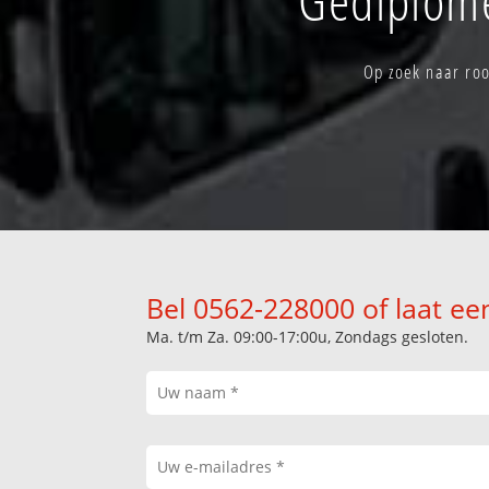
Op zoek naar roo
Bel 0562-228000 of laat ee
Ma. t/m Za. 09:00-17:00u, Zondags gesloten.