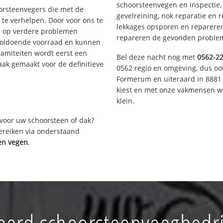
schoorsteenvegen en inspectie,
oorsteenvegers die met de
gevelreining, nok reparatie en 
te verhelpen. Door voor ons te
lekkages opsporen en repareren.
s op verdere problemen
repareren de gevonden problem
voldoende voorraad en kunnen
lamiteiten wordt eerst een
Bel deze nacht nog met
0562-2
aak gemaakt voor de definitieve
0562 regio en omgeving, dus ook
Formerum en uiteraard in 8881 
kiest en met onze vakmensen w
klein.
voor uw schoorsteen of dak?
bereiken via onderstaand
ten vegen
.
erd schoorsteenveegbedri