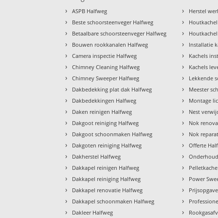
›
›
ASPB Halfweg
Herstel we
›
›
Beste schoorsteenveger Halfweg
Houtkachel
›
›
Betaalbare schoorsteenveger Halfweg
Houtkachel 
›
›
Bouwen rookkanalen Halfweg
Installatie
›
›
Camera inspectie Halfweg
Kachels ins
›
›
Chimney Cleaning Halfweg
Kachels le
›
›
Chimney Sweeper Halfweg
Lekkende s
›
›
Dakbedekking plat dak Halfweg
Meester sc
›
›
Dakbedekkingen Halfweg
Montage li
›
›
Daken reinigen Halfweg
Nest verwi
›
›
Dakgoot reiniging Halfweg
Nok renova
›
›
Dakgoot schoonmaken Halfweg
Nok repara
›
›
Dakgoten reiniging Halfweg
Offerte Hal
›
›
Dakherstel Halfweg
Onderhoud
›
›
Dakkapel reinigen Halfweg
Pelletkach
›
›
Dakkapel reiniging Halfweg
Power Swee
›
›
Dakkapel renovatie Halfweg
Prijsopgav
›
›
Dakkapel schoonmaken Halfweg
Profession
›
›
Dakleer Halfweg
Rookgasafv