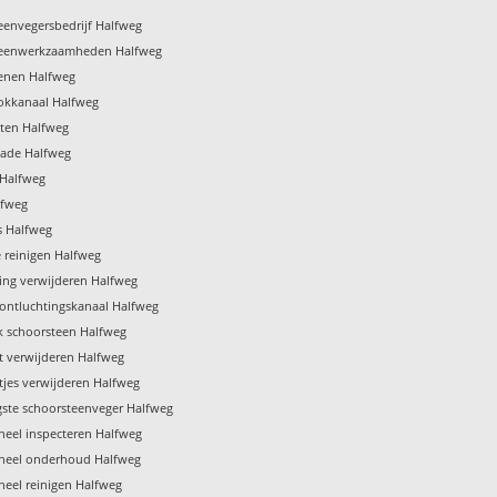
eenvegersbedrijf Halfweg
teenwerkzaamheden Halfweg
enen Halfweg
ookkanaal Halfweg
ten Halfweg
ade Halfweg
 Halfweg
lfweg
s Halfweg
e reinigen Halfweg
ing verwijderen Halfweg
 ontluchtingskanaal Halfweg
 schoorsteen Halfweg
t verwijderen Halfweg
tjes verwijderen Halfweg
gste schoorsteenveger Halfweg
eel inspecteren Halfweg
neel onderhoud Halfweg
eel reinigen Halfweg