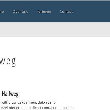
me
Over ons
Tarieven
Contact
fweg
r
Halfweg
 wilt u uw dakpannen, dakkapel of
arzel niet en neem direct contact met ons op