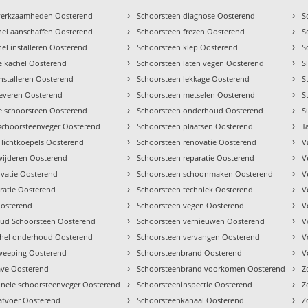
›
›
 werkzaamheden Oosterend
Schoorsteen diagnose Oosterend
S
›
›
el aanschaffen Oosterend
Schoorsteen frezen Oosterend
S
›
›
el installeren Oosterend
Schoorsteen klep Oosterend
S
›
›
ie kachel Oosterend
Schoorsteen laten vegen Oosterend
S
›
›
installeren Oosterend
Schoorsteen lekkage Oosterend
S
›
›
leveren Oosterend
Schoorsteen metselen Oosterend
S
›
›
 schoorsteen Oosterend
Schoorsteen onderhoud Oosterend
S
›
›
schoorsteenveger Oosterend
Schoorsteen plaatsen Oosterend
T
›
›
lichtkoepels Oosterend
Schoorsteen renovatie Oosterend
V
›
›
wijderen Oosterend
Schoorsteen reparatie Oosterend
V
›
›
vatie Oosterend
Schoorsteen schoonmaken Oosterend
V
›
›
ratie Oosterend
Schoorsteen techniek Oosterend
V
›
›
Oosterend
Schoorsteen vegen Oosterend
V
›
›
ud Schoorsteen Oosterend
Schoorsteen vernieuwen Oosterend
V
›
›
chel onderhoud Oosterend
Schoorsteen vervangen Oosterend
V
›
›
weeping Oosterend
Schoorsteenbrand Oosterend
V
›
›
ave Oosterend
Schoorsteenbrand voorkomen Oosterend
Z
›
›
onele schoorsteenveger Oosterend
Schoorsteeninspectie Oosterend
Z
›
›
afvoer Oosterend
Schoorsteenkanaal Oosterend
Z