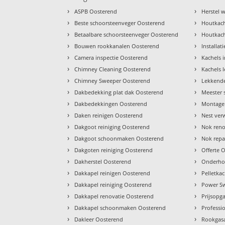
›
›
ASPB Oosterend
Herstel
›
›
Beste schoorsteenveger Oosterend
Houtkach
›
›
Betaalbare schoorsteenveger Oosterend
Houtkach
›
›
Bouwen rookkanalen Oosterend
Installat
›
›
Camera inspectie Oosterend
Kachels 
›
›
Chimney Cleaning Oosterend
Kachels 
›
›
Chimney Sweeper Oosterend
Lekkende
›
›
Dakbedekking plat dak Oosterend
Meester 
›
›
Dakbedekkingen Oosterend
Montage 
›
›
Daken reinigen Oosterend
Nest ver
›
›
Dakgoot reiniging Oosterend
Nok reno
›
›
Dakgoot schoonmaken Oosterend
Nok repa
›
›
Dakgoten reiniging Oosterend
Offerte 
›
›
Dakherstel Oosterend
Onderho
›
›
Dakkapel reinigen Oosterend
Pelletka
›
›
Dakkapel reiniging Oosterend
Power S
›
›
Dakkapel renovatie Oosterend
Prijsopg
›
›
Dakkapel schoonmaken Oosterend
Professi
›
›
Dakleer Oosterend
Rookgas