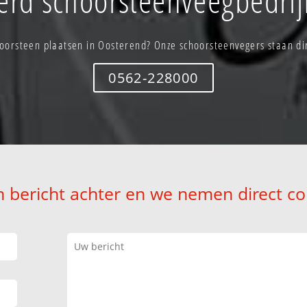
oorsteen plaatsen in Oosterend? Onze schoorsteenvegers staan dir
0562-228000
n bericht achter en we nemen direct co