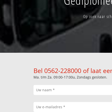
Op zoek naar sch
Bel 0562-228000 of laat ee
Ma. t/m Za. 09:00-17:00u, Zondags gesloten.