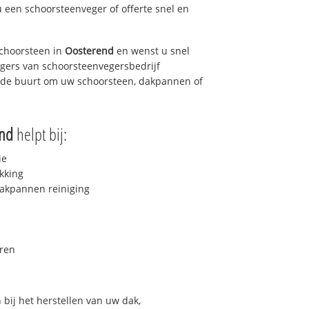
u een schoorsteenveger of offerte snel en
choorsteen in
Oosterend
en wenst u snel
egers van schoorsteenvegersbedrijf
in de buurt om uw schoorsteen, dakpannen of
end
helpt bij:
ie
kking
akpannen reiniging
ren
bij het herstellen van uw dak,