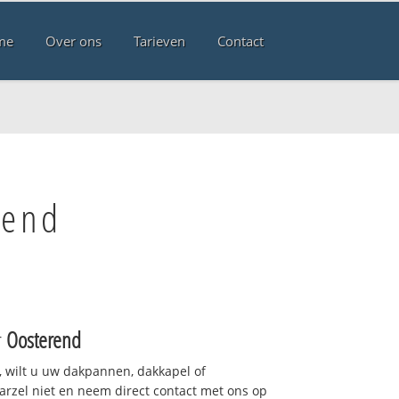
me
Over ons
Tarieven
Contact
rend
r
Oosterend
 wilt u uw dakpannen, dakkapel of
arzel niet en neem direct contact met ons op