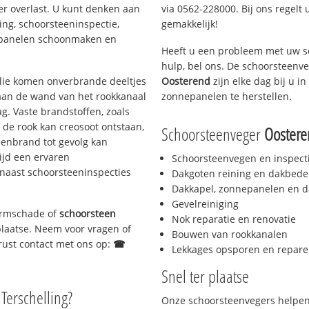
er overlast. U kunt denken aan
via 0562-228000. Bij ons regelt 
ing, schoorsteeninspectie,
gemakkelijk!
nepanelen schoonmaken en
Heeft u een probleem met uw s
hulp, bel ons. De schoorsteenv
 olie komen onverbrande deeltjes
Oosterend
zijn elke dag bij u 
 aan de wand van het rookkanaal
zonnepanelen te herstellen.
g. Vaste brandstoffen, zoals
t de rook kan creosoot ontstaan,
Schoorsteenveger
Ooster
enbrand tot gevolg kan
ijd een ervaren
Schoorsteenvegen en inspect
naast schoorsteeninspecties
Dakgoten reining en dakbede
Dakkapel, zonnepanelen en d
Gevelreiniging
tormschade of
schoorsteen
Nok reparatie en renovatie
 plaatse. Neem voor vragen of
Bouwen van rookkanalen
gerust contact met ons op:
☎
Lekkages opsporen en repare
Snel ter plaatse
 Terschelling?
Onze schoorsteenvegers helpen 