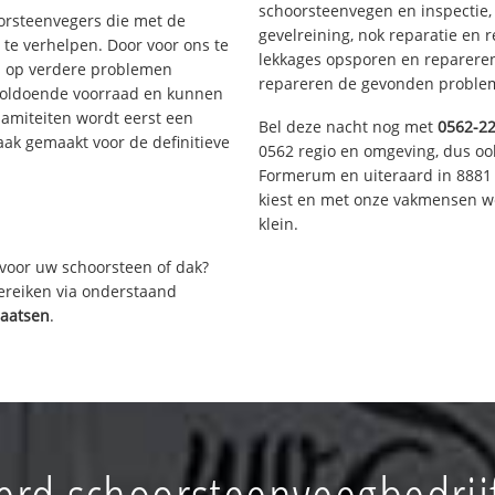
schoorsteenvegen en inspectie,
oorsteenvegers die met de
gevelreining, nok reparatie en 
te verhelpen. Door voor ons te
lekkages opsporen en repareren.
s op verdere problemen
repareren de gevonden problem
voldoende voorraad en kunnen
lamiteiten wordt eerst een
Bel deze nacht nog met
0562-2
aak gemaakt voor de definitieve
0562 regio en omgeving, dus ook
Formerum en uiteraard in 8881 
kiest en met onze vakmensen w
klein.
voor uw schoorsteen of dak?
bereiken via onderstaand
laatsen
.
rd schoorsteenveegbedrij