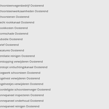
choorsteenvegersbedrijf Oosterend
choorsteenwerkzaamheden Oosterend
choorstenen Oosterend
lecht rookkanaal Oosterend
tookkosten Oosterend
tormschade Oosterend
ubsidie Oosterend
arief Oosterend
acatures Oosterend
entilatie reinigen Oosterend
erstopping verwijderen Oosterend
erstopt ontluchtingskanaal Oosterend
oegwerk schoorsteen Oosterend
ogelnest verwijderen Oosterend
ogelnestjes verwijderen Oosterend
oordeligste schoorsteenveger Oosterend
onnepaneel inspecteren Oosterend
onnepaneel onderhoud Oosterend
onnepaneel reinigen Oosterend