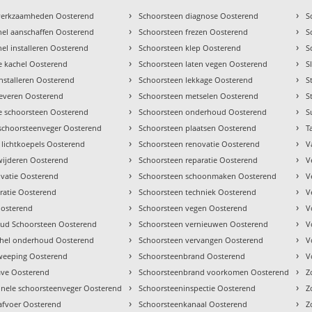
›
›
 werkzaamheden Oosterend
Schoorsteen diagnose Oosterend
S
›
›
el aanschaffen Oosterend
Schoorsteen frezen Oosterend
S
›
›
el installeren Oosterend
Schoorsteen klep Oosterend
S
›
›
ie kachel Oosterend
Schoorsteen laten vegen Oosterend
S
›
›
installeren Oosterend
Schoorsteen lekkage Oosterend
S
›
›
leveren Oosterend
Schoorsteen metselen Oosterend
S
›
›
 schoorsteen Oosterend
Schoorsteen onderhoud Oosterend
S
›
›
schoorsteenveger Oosterend
Schoorsteen plaatsen Oosterend
T
›
›
lichtkoepels Oosterend
Schoorsteen renovatie Oosterend
V
›
›
wijderen Oosterend
Schoorsteen reparatie Oosterend
V
›
›
vatie Oosterend
Schoorsteen schoonmaken Oosterend
V
›
›
ratie Oosterend
Schoorsteen techniek Oosterend
V
›
›
Oosterend
Schoorsteen vegen Oosterend
V
›
›
ud Schoorsteen Oosterend
Schoorsteen vernieuwen Oosterend
V
›
›
chel onderhoud Oosterend
Schoorsteen vervangen Oosterend
V
›
›
weeping Oosterend
Schoorsteenbrand Oosterend
V
›
›
ave Oosterend
Schoorsteenbrand voorkomen Oosterend
Z
›
›
onele schoorsteenveger Oosterend
Schoorsteeninspectie Oosterend
Z
›
›
afvoer Oosterend
Schoorsteenkanaal Oosterend
Z