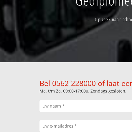
Op zoek naar scho
Bel 0562-228000 of laat ee
Ma. t/m Za. 09:00-17:00u, Zondags gesloten.