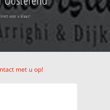
rect voor u klaar!
ntact met u op!