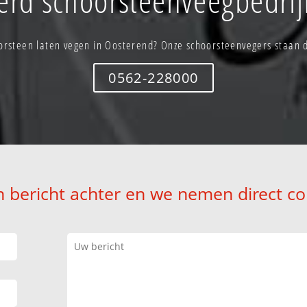
orsteen laten vegen in Oosterend? Onze schoorsteenvegers staan di
0562-228000
n bericht achter en we nemen direct co