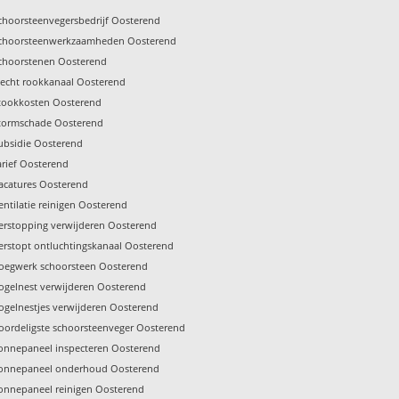
choorsteenvegersbedrijf Oosterend
choorsteenwerkzaamheden Oosterend
choorstenen Oosterend
lecht rookkanaal Oosterend
tookkosten Oosterend
tormschade Oosterend
ubsidie Oosterend
arief Oosterend
acatures Oosterend
entilatie reinigen Oosterend
erstopping verwijderen Oosterend
erstopt ontluchtingskanaal Oosterend
oegwerk schoorsteen Oosterend
ogelnest verwijderen Oosterend
ogelnestjes verwijderen Oosterend
oordeligste schoorsteenveger Oosterend
onnepaneel inspecteren Oosterend
onnepaneel onderhoud Oosterend
onnepaneel reinigen Oosterend