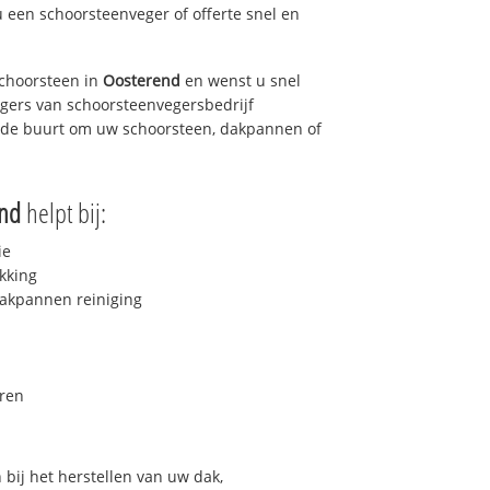
u een schoorsteenveger of offerte snel en
choorsteen in
Oosterend
en wenst u snel
egers van schoorsteenvegersbedrijf
in de buurt om uw schoorsteen, dakpannen of
end
helpt bij:
ie
kking
akpannen reiniging
ren
bij het herstellen van uw dak,