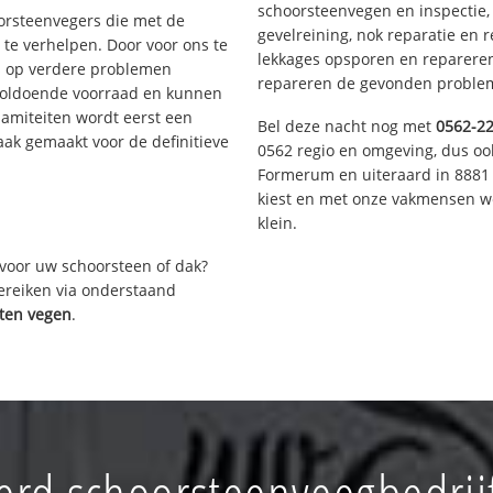
schoorsteenvegen en inspectie,
oorsteenvegers die met de
gevelreining, nok reparatie en 
te verhelpen. Door voor ons te
lekkages opsporen en repareren.
s op verdere problemen
repareren de gevonden problem
voldoende voorraad en kunnen
lamiteiten wordt eerst een
Bel deze nacht nog met
0562-2
aak gemaakt voor de definitieve
0562 regio en omgeving, dus ook
Formerum en uiteraard in 8881 
kiest en met onze vakmensen w
klein.
voor uw schoorsteen of dak?
bereiken via onderstaand
aten vegen
.
rd schoorsteenveegbedrij