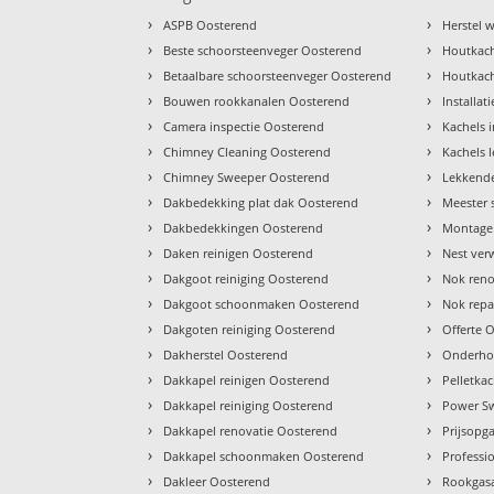
›
›
ASPB Oosterend
Herstel
›
›
Beste schoorsteenveger Oosterend
Houtkach
›
›
Betaalbare schoorsteenveger Oosterend
Houtkach
›
›
Bouwen rookkanalen Oosterend
Installat
›
›
Camera inspectie Oosterend
Kachels 
›
›
Chimney Cleaning Oosterend
Kachels 
›
›
Chimney Sweeper Oosterend
Lekkende
›
›
Dakbedekking plat dak Oosterend
Meester 
›
›
Dakbedekkingen Oosterend
Montage 
›
›
Daken reinigen Oosterend
Nest ver
›
›
Dakgoot reiniging Oosterend
Nok reno
›
›
Dakgoot schoonmaken Oosterend
Nok repa
›
›
Dakgoten reiniging Oosterend
Offerte 
›
›
Dakherstel Oosterend
Onderho
›
›
Dakkapel reinigen Oosterend
Pelletka
›
›
Dakkapel reiniging Oosterend
Power S
›
›
Dakkapel renovatie Oosterend
Prijsopg
›
›
Dakkapel schoonmaken Oosterend
Professi
›
›
Dakleer Oosterend
Rookgas