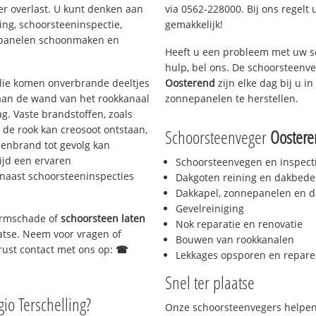
er overlast. U kunt denken aan
via 0562-228000. Bij ons regelt 
ing, schoorsteeninspectie,
gemakkelijk!
nepanelen schoonmaken en
Heeft u een probleem met uw s
hulp, bel ons. De schoorsteenv
 olie komen onverbrande deeltjes
Oosterend
zijn elke dag bij u 
 aan de wand van het rookkanaal
zonnepanelen te herstellen.
g. Vaste brandstoffen, zoals
t de rook kan creosoot ontstaan,
Schoorsteenveger
Ooster
enbrand tot gevolg kan
ijd een ervaren
Schoorsteenvegen en inspect
naast schoorsteeninspecties
Dakgoten reining en dakbede
Dakkapel, zonnepanelen en d
Gevelreiniging
tormschade of
schoorsteen laten
Nok reparatie en renovatie
aatse. Neem voor vragen of
Bouwen van rookkanalen
gerust contact met ons op:
☎
Lekkages opsporen en repare
Snel ter plaatse
gio Terschelling?
Onze schoorsteenvegers helpen 