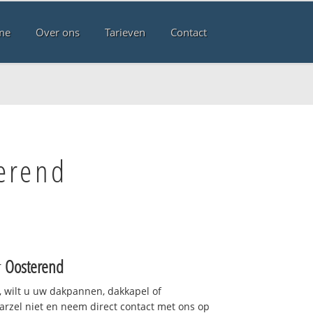
me
Over ons
Tarieven
Contact
erend
r
Oosterend
 wilt u uw dakpannen, dakkapel of
arzel niet en neem direct contact met ons op