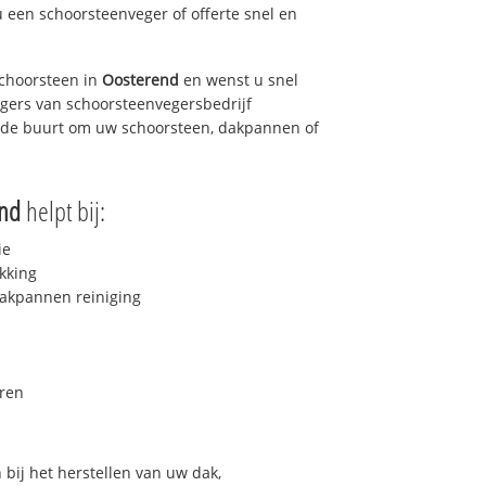
u een schoorsteenveger of offerte snel en
choorsteen in
Oosterend
en wenst u snel
egers van schoorsteenvegersbedrijf
in de buurt om uw schoorsteen, dakpannen of
end
helpt bij:
ie
kking
akpannen reiniging
ren
bij het herstellen van uw dak,