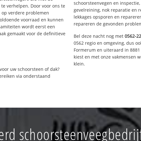
schoorsteenvegen en inspectie,
te verhelpen. Door voor ons te
gevelreining, nok reparatie en 
s op verdere problemen
lekkages opsporen en repareren.
voldoende voorraad en kunnen
repareren de gevonden problem
lamiteiten wordt eerst een
aak gemaakt voor de definitieve
Bel deze nacht nog met
0562-2
0562 regio en omgeving, dus ook
Formerum en uiteraard in 8881 
kiest en met onze vakmensen w
klein.
voor uw schoorsteen of dak?
bereiken via onderstaand
rd schoorsteenveegbedrij