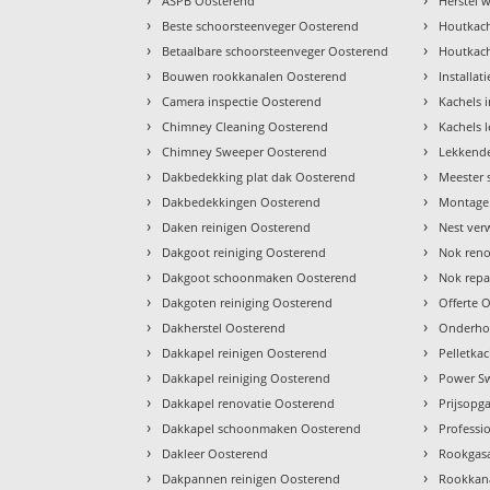
ASPB Oosterend
Herstel
›
›
Beste schoorsteenveger Oosterend
Houtkach
›
›
Betaalbare schoorsteenveger Oosterend
Houtkach
›
›
Bouwen rookkanalen Oosterend
Installat
›
›
Camera inspectie Oosterend
Kachels 
›
›
Chimney Cleaning Oosterend
Kachels 
›
›
Chimney Sweeper Oosterend
Lekkende
›
›
Dakbedekking plat dak Oosterend
Meester 
›
›
Dakbedekkingen Oosterend
Montage 
›
›
Daken reinigen Oosterend
Nest ver
›
›
Dakgoot reiniging Oosterend
Nok reno
›
›
Dakgoot schoonmaken Oosterend
Nok repa
›
›
Dakgoten reiniging Oosterend
Offerte 
›
›
Dakherstel Oosterend
Onderho
›
›
Dakkapel reinigen Oosterend
Pelletka
›
›
Dakkapel reiniging Oosterend
Power S
›
›
Dakkapel renovatie Oosterend
Prijsopg
›
›
Dakkapel schoonmaken Oosterend
Professi
›
›
Dakleer Oosterend
Rookgas
›
›
Dakpannen reinigen Oosterend
Rookkan