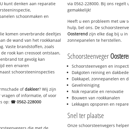
. U kunt denken aan reparatie
via 0562-228000. Bij ons regelt 
rsteeninspectie,
gemakkelijk!
nepanelen schoonmaken en
Heeft u een probleem met uw s
hulp, bel ons. De schoorsteenv
 olie komen onverbrande deeltjes
Oosterend
zijn elke dag bij u 
 aan de wand van het rookkanaal
zonnepanelen te herstellen.
g. Vaste brandstoffen, zoals
t de rook kan creosoot ontstaan,
Schoorsteenveger
Ooster
enbrand tot gevolg kan
ijd een ervaren
Schoorsteenvegen en inspect
naast schoorsteeninspecties
Dakgoten reining en dakbede
Dakkapel, zonnepanelen en d
Gevelreiniging
tormschade of
dakleer
? Wij zijn
Nok reparatie en renovatie
 vragen of informatie, of voor
Bouwen van rookkanalen
ns op:
☎ 0562-228000
Lekkages opsporen en repare
Snel ter plaatse
Onze schoorsteenvegers helpen 
oorsteenvegers die met de