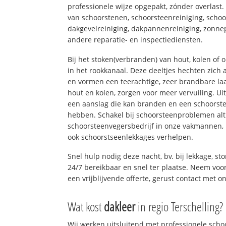
professionele wijze opgepakt, zónder overlast
van schoorstenen, schoorsteenreiniging, schoo
dakgevelreiniging, dakpannenreiniging, zon
andere reparatie- en inspectiediensten.
Bij het stoken(verbranden) van hout, kolen of
in het rookkanaal. Deze deeltjes hechten zich
en vormen een teerachtige, zeer brandbare laa
hout en kolen, zorgen voor meer vervuiling. Ui
een aanslag die kan branden en een schoorste
hebben. Schakel bij schoorsteenproblemen alt
schoorsteenvegersbedrijf in onze vakmannen, 
ook schoorstseenlekkages verhelpen.
Snel hulp nodig deze nacht, bv. bij lekkage, s
24/7 bereikbaar en snel ter plaatse. Neem voor
een vrijblijvende offerte, gerust contact met o
Wat kost
dakleer
in regio Terschelling?
Wij werken uitsluitend met professionele sch