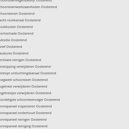
choorsteenvegersbedrijf Oosterend
choorsteenwerkzaamheden Oosterend
choorstenen Oosterend
lecht rookkanaal Oosterend
tookkosten Oosterend
tormschade Oosterend
ubsidie Oosterend
arief Oosterend
acatures Oosterend
entilatie reinigen Oosterend
erstopping verwijderen Oosterend
erstopt ontluchtingskanaal Oosterend
oegwerk schoorsteen Oosterend
ogelnest verwijderen Oosterend
ogelnestjes verwijderen Oosterend
oordeligste schoorsteenveger Oosterend
onnepaneel inspecteren Oosterend
onnepaneel onderhoud Oosterend
onnepaneel reinigen Oosterend
onnepaneel reiniging Oosterend