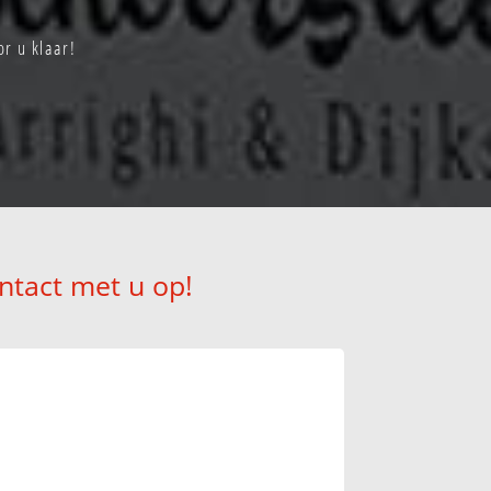
r u klaar!
ntact met u op!