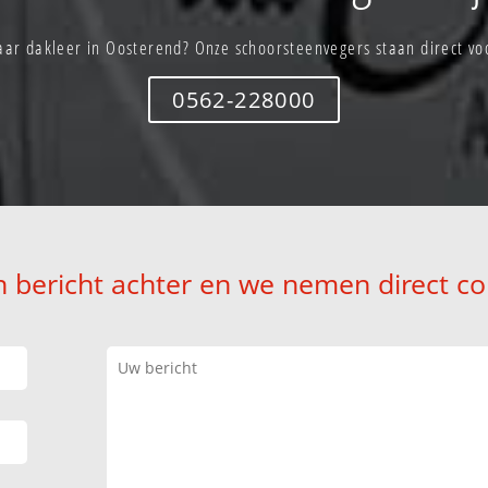
aar dakleer in Oosterend? Onze schoorsteenvegers staan direct voo
0562-228000
n bericht achter en we nemen direct co