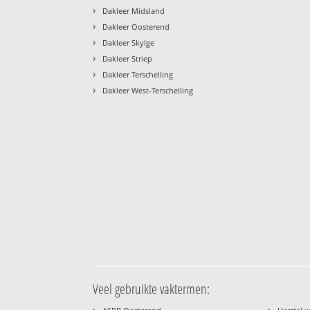
›
Dakleer Midsland
›
Dakleer Oosterend
›
Dakleer Skylge
›
Dakleer Striep
›
Dakleer Terschelling
›
Dakleer West-Terschelling
Veel gebruikte vaktermen:
›
›