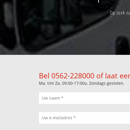
Op zoek n
Bel 0562-228000 of laat ee
Ma. t/m Za. 09:00-17:00u, Zondags gesloten.