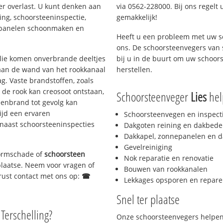
er overlast. U kunt denken aan
via 0562-228000. Bij ons regelt 
ing, schoorsteeninspectie,
gemakkelijk!
nepanelen schoonmaken en
Heeft u een probleem met uw s
ons. De schoorsteenvegers van
 olie komen onverbrande deeltjes
bij u in de buurt om uw schoor
 aan de wand van het rookkanaal
herstellen.
g. Vaste brandstoffen, zoals
t de rook kan creosoot ontstaan,
Schoorsteenveger
Lies
help
enbrand tot gevolg kan
ijd een ervaren
Schoorsteenvegen en inspect
naast schoorsteeninspecties
Dakgoten reining en dakbede
Dakkapel, zonnepanelen en d
Gevelreiniging
stormschade of
schoorsteen
Nok reparatie en renovatie
 plaatse. Neem voor vragen of
Bouwen van rookkanalen
gerust contact met ons op:
☎
Lekkages opsporen en repare
Snel ter plaatse
 Terschelling?
Onze schoorsteenvegers helpen 