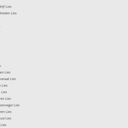
ijf Lies
heden Lies
s
s
en Lies
kanaal Lies
 Lies
 Lies
ren Lies
eenveger Lies
ren Lies
ud Lies
 Lies