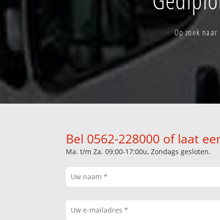
Op zoek naar 
Bel 0562-228000 of laat ee
Ma. t/m Za. 09:00-17:00u, Zondags gesloten.