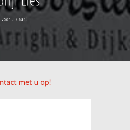
 voor u klaar!
ntact met u op!