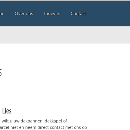
me
Over ons
Tarieven
Contact
s
r
Lies
 wilt u uw dakpannen, dakkapel of
arzel niet en neem direct contact met ons op