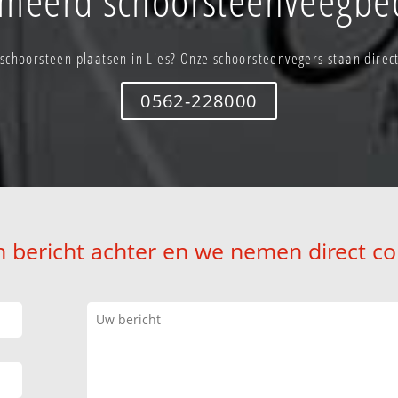
schoorsteen plaatsen in Lies? Onze schoorsteenvegers staan direct
0562-228000
n bericht achter en we nemen direct co