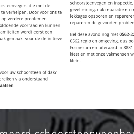
schoorsteenvegen en inspectie,
oorsteenvegers die met de
gevelreining, nok reparatie en 
te verhelpen. Door voor ons te
lekkages opsporen en repareren.
s op verdere problemen
repareren de gevonden problem
voldoende voorraad en kunnen
lamiteiten wordt eerst een
Bel deze avond nog met
0562-2
aak gemaakt voor de definitieve
0562 regio en omgeving, dus ook
Formerum en uiteraard in 8881 
kiest en met onze vakmensen w
klein.
voor uw schoorsteen of dak?
bereiken via onderstaand
laatsen
.
meerd schoorsteenveegbedr