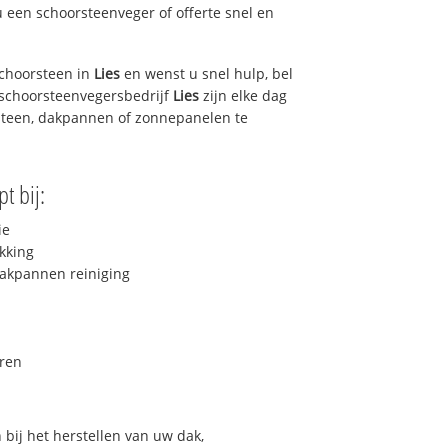
u een schoorsteenveger of offerte snel en
choorsteen in
Lies
en wenst u snel hulp, bel
 schoorsteenvegersbedrijf
Lies
zijn elke dag
steen, dakpannen of zonnepanelen te
t bij:
ie
kking
akpannen reiniging
ren
bij het herstellen van uw dak,