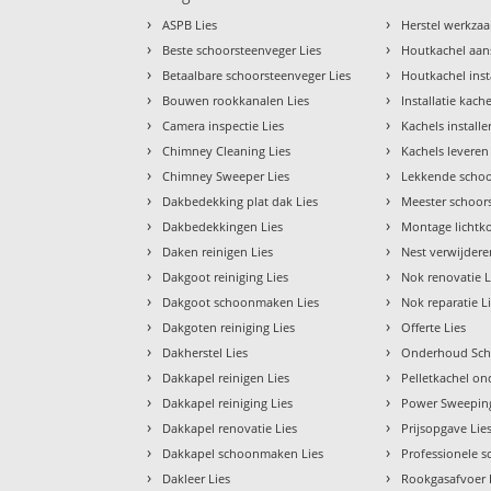
›
›
ASPB Lies
Herstel werkza
›
›
Beste schoorsteenveger Lies
Houtkachel aan
›
›
Betaalbare schoorsteenveger Lies
Houtkachel inst
›
›
Bouwen rookkanalen Lies
Installatie kache
›
›
Camera inspectie Lies
Kachels installe
›
›
Chimney Cleaning Lies
Kachels leveren
›
›
Chimney Sweeper Lies
Lekkende schoo
›
›
Dakbedekking plat dak Lies
Meester schoor
›
›
Dakbedekkingen Lies
Montage lichtko
›
›
Daken reinigen Lies
Nest verwijdere
›
›
Dakgoot reiniging Lies
Nok renovatie L
›
›
Dakgoot schoonmaken Lies
Nok reparatie L
›
›
Dakgoten reiniging Lies
Offerte Lies
›
›
Dakherstel Lies
Onderhoud Scho
›
›
Dakkapel reinigen Lies
Pelletkachel o
›
›
Dakkapel reiniging Lies
Power Sweeping
›
›
Dakkapel renovatie Lies
Prijsopgave Lie
›
›
Dakkapel schoonmaken Lies
Professionele s
›
›
Dakleer Lies
Rookgasafvoer 