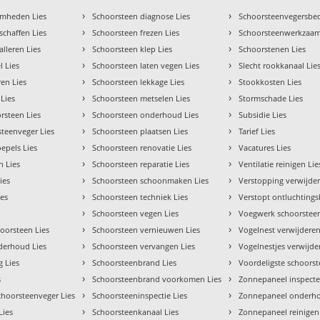
›
›
amheden Lies
Schoorsteen diagnose Lies
Schoorsteenvegersbedr
›
›
schaffen Lies
Schoorsteen frezen Lies
Schoorsteenwerkzaam
›
›
alleren Lies
Schoorsteen klep Lies
Schoorstenen Lies
›
›
l Lies
Schoorsteen laten vegen Lies
Slecht rookkanaal Lie
›
›
ren Lies
Schoorsteen lekkage Lies
Stookkosten Lies
›
›
 Lies
Schoorsteen metselen Lies
Stormschade Lies
›
›
rsteen Lies
Schoorsteen onderhoud Lies
Subsidie Lies
›
›
steenveger Lies
Schoorsteen plaatsen Lies
Tarief Lies
›
›
epels Lies
Schoorsteen renovatie Lies
Vacatures Lies
›
›
n Lies
Schoorsteen reparatie Lies
Ventilatie reinigen Lie
›
›
ies
Schoorsteen schoonmaken Lies
Verstopping verwijder
›
›
ies
Schoorsteen techniek Lies
Verstopt ontluchtings
›
›
Schoorsteen vegen Lies
Voegwerk schoorsteen
›
›
orsteen Lies
Schoorsteen vernieuwen Lies
Vogelnest verwijderen
›
›
nderhoud Lies
Schoorsteen vervangen Lies
Vogelnestjes verwijde
›
›
 Lies
Schoorsteenbrand Lies
Voordeligste schoorst
›
›
s
Schoorsteenbrand voorkomen Lies
Zonnepaneel inspecte
›
›
choorsteenveger Lies
Schoorsteeninspectie Lies
Zonnepaneel onderho
›
›
Lies
Schoorsteenkanaal Lies
Zonnepaneel reinigen