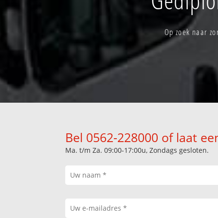
Op zoek naar zo
Bel 0562-228000 of laat ee
Ma. t/m Za. 09:00-17:00u, Zondags gesloten.