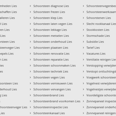
›
›
amheden Lies
Schoorsteen diagnose Lies
Schoorsteenvegersbedr
›
›
schaffen Lies
Schoorsteen frezen Lies
Schoorsteenwerkzaam
›
›
alleren Lies
Schoorsteen klep Lies
Schoorstenen Lies
›
›
l Lies
Schoorsteen laten vegen Lies
Slecht rookkanaal Lie
›
›
ren Lies
Schoorsteen lekkage Lies
Stookkosten Lies
›
›
 Lies
Schoorsteen metselen Lies
Stormschade Lies
›
›
rsteen Lies
Schoorsteen onderhoud Lies
Subsidie Lies
›
›
steenveger Lies
Schoorsteen plaatsen Lies
Tarief Lies
›
›
epels Lies
Schoorsteen renovatie Lies
Vacatures Lies
›
›
n Lies
Schoorsteen reparatie Lies
Ventilatie reinigen Lie
›
›
ies
Schoorsteen schoonmaken Lies
Verstopping verwijder
›
›
ies
Schoorsteen techniek Lies
Verstopt ontluchtings
›
›
Schoorsteen vegen Lies
Voegwerk schoorsteen
›
›
orsteen Lies
Schoorsteen vernieuwen Lies
Vogelnest verwijderen
›
›
nderhoud Lies
Schoorsteen vervangen Lies
Vogelnestjes verwijde
›
›
 Lies
Schoorsteenbrand Lies
Voordeligste schoorst
›
›
s
Schoorsteenbrand voorkomen Lies
Zonnepaneel inspecte
›
›
choorsteenveger Lies
Schoorsteeninspectie Lies
Zonnepaneel onderho
›
›
Lies
Schoorsteenkanaal Lies
Zonnepaneel reinigen