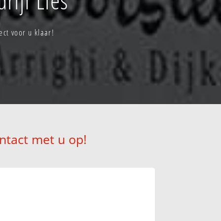
ct voor u klaar!
ntact met u op!