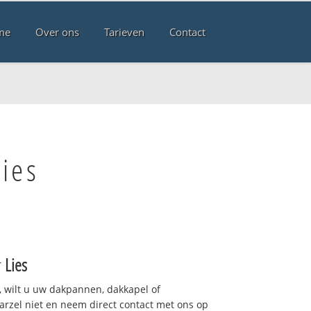
me
Over ons
Tarieven
Contact
ies
r
Lies
 wilt u uw dakpannen, dakkapel of
arzel niet en neem direct contact met ons op