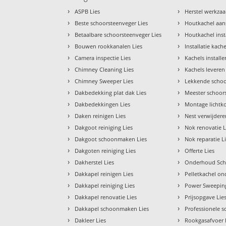
›
›
ASPB Lies
Herstel werkza
›
›
Beste schoorsteenveger Lies
Houtkachel aan
›
›
Betaalbare schoorsteenveger Lies
Houtkachel inst
›
›
Bouwen rookkanalen Lies
Installatie kache
›
›
Camera inspectie Lies
Kachels installe
›
›
Chimney Cleaning Lies
Kachels leveren
›
›
Chimney Sweeper Lies
Lekkende schoo
›
›
Dakbedekking plat dak Lies
Meester schoor
›
›
Dakbedekkingen Lies
Montage lichtko
›
›
Daken reinigen Lies
Nest verwijdere
›
›
Dakgoot reiniging Lies
Nok renovatie L
›
›
Dakgoot schoonmaken Lies
Nok reparatie L
›
›
Dakgoten reiniging Lies
Offerte Lies
›
›
Dakherstel Lies
Onderhoud Scho
›
›
Dakkapel reinigen Lies
Pelletkachel o
›
›
Dakkapel reiniging Lies
Power Sweeping
›
›
Dakkapel renovatie Lies
Prijsopgave Lie
›
›
Dakkapel schoonmaken Lies
Professionele s
›
›
Dakleer Lies
Rookgasafvoer 