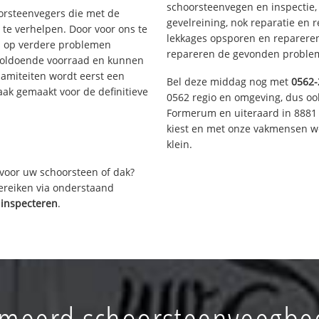
schoorsteenvegen en inspectie,
oorsteenvegers die met de
gevelreining, nok reparatie en 
te verhelpen. Door voor ons te
lekkages opsporen en repareren.
s op verdere problemen
repareren de gevonden problem
voldoende voorraad en kunnen
lamiteiten wordt eerst een
Bel deze middag nog met
0562-
aak gemaakt voor de definitieve
0562 regio en omgeving, dus ook
Formerum en uiteraard in 8881 
kiest en met onze vakmensen w
klein.
voor uw schoorsteen of dak?
bereiken via onderstaand
inspecteren
.
meerd schoorsteenveegbedr