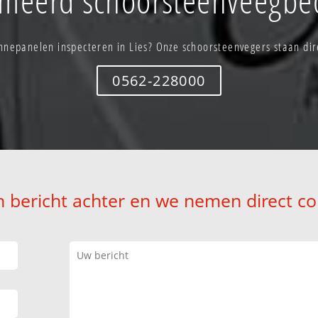
nnepanelen inspecteren in Lies? Onze schoorsteenvegers staan dire
0562-228000
n bericht achter en we nemen direct co