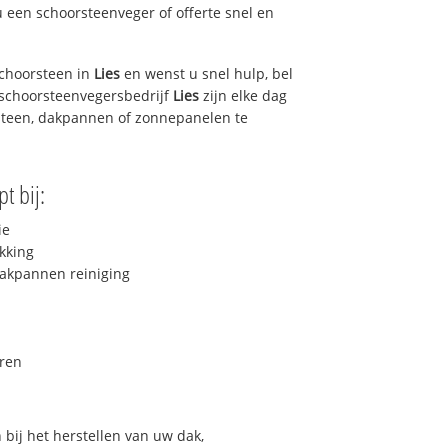
u een schoorsteenveger of offerte snel en
choorsteen in
Lies
en wenst u snel hulp, bel
 schoorsteenvegersbedrijf
Lies
zijn elke dag
steen, dakpannen of zonnepanelen te
t bij:
ie
kking
akpannen reiniging
ren
bij het herstellen van uw dak,