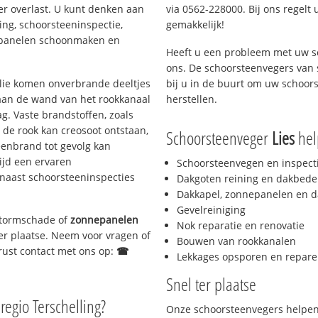
er overlast. U kunt denken aan
via 0562-228000. Bij ons regelt 
ing, schoorsteeninspectie,
gemakkelijk!
nepanelen schoonmaken en
Heeft u een probleem met uw s
ons. De schoorsteenvegers van
 olie komen onverbrande deeltjes
bij u in de buurt om uw schoor
 aan de wand van het rookkanaal
herstellen.
g. Vaste brandstoffen, zoals
t de rook kan creosoot ontstaan,
Schoorsteenveger
Lies
help
enbrand tot gevolg kan
ijd een ervaren
Schoorsteenvegen en inspect
naast schoorsteeninspecties
Dakgoten reining en dakbede
Dakkapel, zonnepanelen en d
Gevelreiniging
 stormschade of
zonnepanelen
Nok reparatie en renovatie
ter plaatse. Neem voor vragen of
Bouwen van rookkanalen
gerust contact met ons op:
☎
Lekkages opsporen en repare
Snel ter plaatse
regio Terschelling?
Onze schoorsteenvegers helpen 