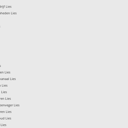
ijf Lies
heden Lies
s
s
en Lies
kanaal Lies
 Lies
 Lies
ren Lies
eenveger Lies
ren Lies
ud Lies
 Lies