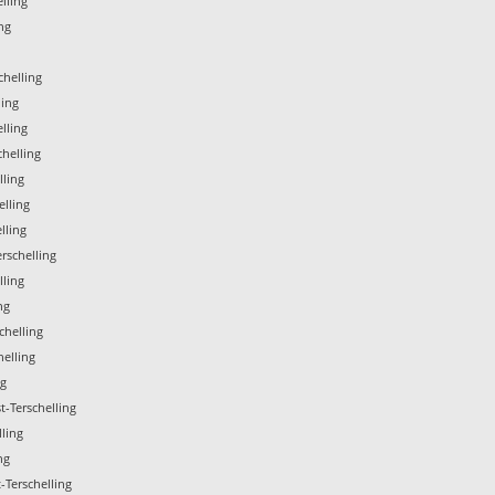
lling
ng
g
chelling
ling
lling
helling
lling
elling
lling
rschelling
lling
ng
chelling
elling
ng
-Terschelling
lling
ng
Terschelling