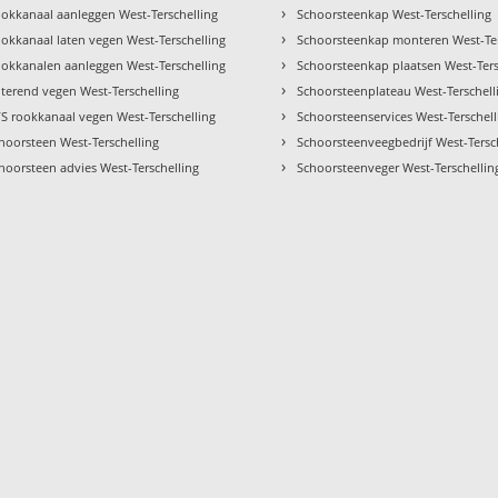
›
okkanaal aanleggen West-Terschelling
Schoorsteenkap West-Terschelling
›
okkanaal laten vegen West-Terschelling
Schoorsteenkap monteren West-Ter
›
okkanalen aanleggen West-Terschelling
Schoorsteenkap plaatsen West-Ters
›
terend vegen West-Terschelling
Schoorsteenplateau West-Terschell
›
S rookkanaal vegen West-Terschelling
Schoorsteenservices West-Terschell
›
hoorsteen West-Terschelling
Schoorsteenveegbedrijf West-Tersc
›
hoorsteen advies West-Terschelling
Schoorsteenveger West-Terschellin