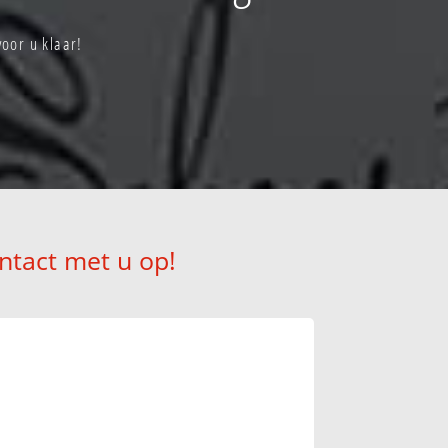
voor u klaar!
ntact met u op!