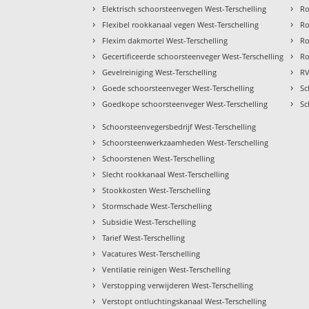
›
›
Elektrisch schoorsteenvegen West-Terschelling
Ro
›
›
Flexibel rookkanaal vegen West-Terschelling
Ro
›
›
Flexim dakmortel West-Terschelling
Ro
›
›
Gecertificeerde schoorsteenveger West-Terschelling
Ro
›
›
Gevelreiniging West-Terschelling
RV
›
›
Goede schoorsteenveger West-Terschelling
Sc
›
›
Goedkope schoorsteenveger West-Terschelling
Sc
›
Schoorsteenvegersbedrijf West-Terschelling
›
Schoorsteenwerkzaamheden West-Terschelling
›
Schoorstenen West-Terschelling
›
Slecht rookkanaal West-Terschelling
›
Stookkosten West-Terschelling
›
Stormschade West-Terschelling
›
Subsidie West-Terschelling
›
Tarief West-Terschelling
›
Vacatures West-Terschelling
›
Ventilatie reinigen West-Terschelling
›
Verstopping verwijderen West-Terschelling
›
Verstopt ontluchtingskanaal West-Terschelling