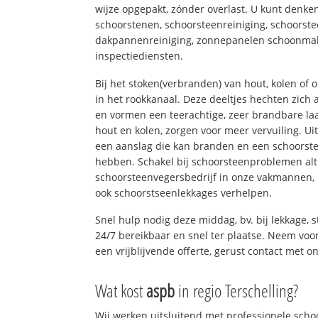
wijze opgepakt, zónder overlast. U kunt denke
schoorstenen, schoorsteenreiniging, schoorste
dakpannenreiniging, zonnepanelen schoonmak
inspectiediensten.
Bij het stoken(verbranden) van hout, kolen of
in het rookkanaal. Deze deeltjes hechten zich
en vormen een teerachtige, zeer brandbare laa
hout en kolen, zorgen voor meer vervuiling. Ui
een aanslag die kan branden en een schoorste
hebben. Schakel bij schoorsteenproblemen alt
schoorsteenvegersbedrijf in onze vakmannen, 
ook schoorstseenlekkages verhelpen.
Snel hulp nodig deze middag, bv. bij lekkage,
24/7 bereikbaar en snel ter plaatse. Neem voor
een vrijblijvende offerte, gerust contact met o
Wat kost
aspb
in regio Terschelling?
Wij werken uitsluitend met professionele sch