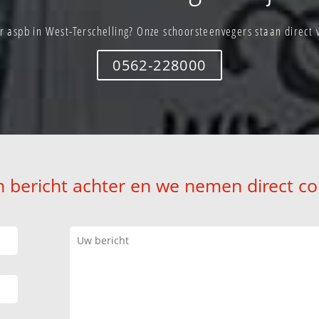
 aspb in West-Terschelling? Onze schoorsteenvegers staan direct 
0562-228000
n bericht achter en we nemen direct co