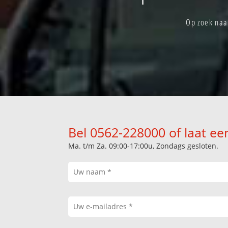
Op zoek naar
Bel 0562-228000 of laat ee
Ma. t/m Za. 09:00-17:00u, Zondags gesloten.