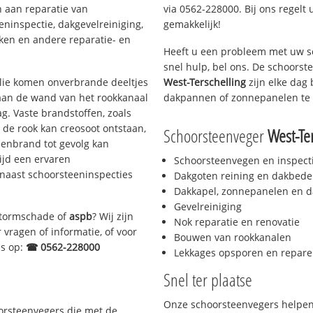
n aan reparatie van
via 0562-228000. Bij ons regelt 
eninspectie, dakgevelreiniging,
gemakkelijk!
en en andere reparatie- en
Heeft u een probleem met uw s
snel hulp, bel ons. De schoors
 olie komen onverbrande deeltjes
West-Terschelling
zijn elke dag 
 aan de wand van het rookkanaal
dakpannen of zonnepanelen te 
g. Vaste brandstoffen, zoals
t de rook kan creosoot ontstaan,
Schoorsteenveger
West-Te
enbrand tot gevolg kan
ijd een ervaren
Schoorsteenvegen en inspect
naast schoorsteeninspecties
Dakgoten reining en dakbede
Dakkapel, zonnepanelen en d
Gevelreiniging
 stormschade of
aspb
? Wij zijn
Nok reparatie en renovatie
 vragen of informatie, of voor
Bouwen van rookkanalen
ns op:
☎ 0562-228000
Lekkages opsporen en repare
Snel ter plaatse
Onze schoorsteenvegers helpen 
oorsteenvegers die met de