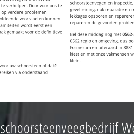
schoorsteenvegen en inspectie,
te verhelpen. Door voor ons te
gevelreining, nok reparatie en 
s op verdere problemen
lekkages opsporen en repareren.
voldoende voorraad en kunnen
repareren de gevonden problem
lamiteiten wordt eerst een
aak gemaakt voor de definitieve
Bel deze middag nog met
0562-
0562 regio en omgeving, dus ook
Formerum en uiteraard in 8881 
kiest en met onze vakmensen w
klein.
voor uw schoorsteen of dak?
bereiken via onderstaand
choorsteenveegbedrijf We