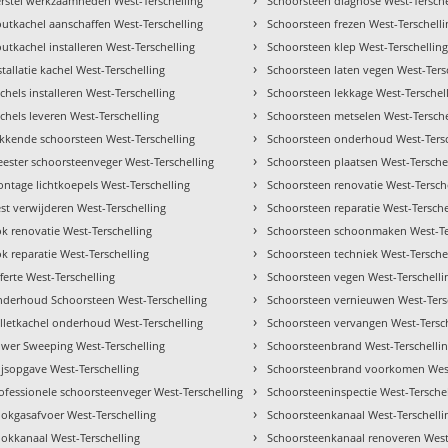
rstel werkzaamheden West-Terschelling
Schoorsteen diagnose West-Tersche
›
utkachel aanschaffen West-Terschelling
Schoorsteen frezen West-Terschelli
›
utkachel installeren West-Terschelling
Schoorsteen klep West-Terschellin
›
stallatie kachel West-Terschelling
Schoorsteen laten vegen West-Ters
›
chels installeren West-Terschelling
Schoorsteen lekkage West-Terschel
›
chels leveren West-Terschelling
Schoorsteen metselen West-Tersche
›
kkende schoorsteen West-Terschelling
Schoorsteen onderhoud West-Tersc
›
ester schoorsteenveger West-Terschelling
Schoorsteen plaatsen West-Tersche
›
ntage lichtkoepels West-Terschelling
Schoorsteen renovatie West-Tersch
›
st verwijderen West-Terschelling
Schoorsteen reparatie West-Tersche
›
k renovatie West-Terschelling
Schoorsteen schoonmaken West-Te
›
k reparatie West-Terschelling
Schoorsteen techniek West-Tersche
›
ferte West-Terschelling
Schoorsteen vegen West-Terschelli
›
derhoud Schoorsteen West-Terschelling
Schoorsteen vernieuwen West-Ters
›
lletkachel onderhoud West-Terschelling
Schoorsteen vervangen West-Tersch
›
wer Sweeping West-Terschelling
Schoorsteenbrand West-Terschelli
›
ijsopgave West-Terschelling
Schoorsteenbrand voorkomen West
›
ofessionele schoorsteenveger West-Terschelling
Schoorsteeninspectie West-Tersche
›
okgasafvoer West-Terschelling
Schoorsteenkanaal West-Terschelli
›
okkanaal West-Terschelling
Schoorsteenkanaal renoveren West-