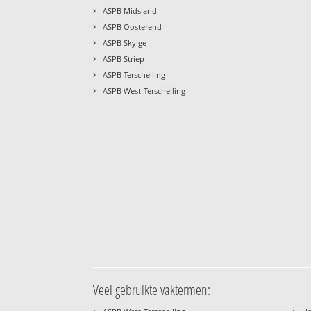
›
ASPB Midsland
›
ASPB Oosterend
›
ASPB Skylge
›
ASPB Striep
›
ASPB Terschelling
›
ASPB West-Terschelling
Veel gebruikte vaktermen:
›
›