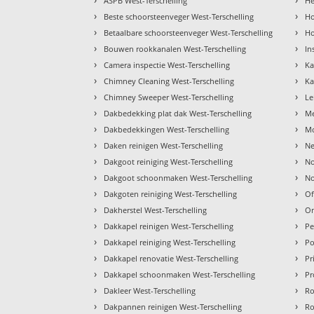
ASPB West-Terschelling
He
›
›
Beste schoorsteenveger West-Terschelling
Ho
›
›
Betaalbare schoorsteenveger West-Terschelling
Ho
›
›
Bouwen rookkanalen West-Terschelling
In
›
›
Camera inspectie West-Terschelling
Ka
›
›
Chimney Cleaning West-Terschelling
Ka
›
›
Chimney Sweeper West-Terschelling
Le
›
›
Dakbedekking plat dak West-Terschelling
Me
›
›
Dakbedekkingen West-Terschelling
Mo
›
›
Daken reinigen West-Terschelling
Ne
›
›
Dakgoot reiniging West-Terschelling
No
›
›
Dakgoot schoonmaken West-Terschelling
No
›
›
Dakgoten reiniging West-Terschelling
Of
›
›
Dakherstel West-Terschelling
On
›
›
Dakkapel reinigen West-Terschelling
Pe
›
›
Dakkapel reiniging West-Terschelling
Po
›
›
Dakkapel renovatie West-Terschelling
Pr
›
›
Dakkapel schoonmaken West-Terschelling
Pr
›
›
Dakleer West-Terschelling
Ro
›
›
Dakpannen reinigen West-Terschelling
Ro