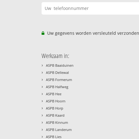
Uw gegevens worden versleuteld verzonden
Werkzaam in:
›
ASPB Baaiduinen
›
ASPB Dellewal
›
ASPB Formerum
›
ASPB Halfweg
›
ASPB Hee
›
ASPB Hoorn
›
ASPB Horp
›
ASPB Kaard
›
ASPB Kinnum
›
ASPB Landerum
›
ASPB Lies