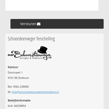
Versturen »
Schoorsteenveger Terschelling
Kantoor
Doorvaart 1
9101 RE Dokkum
Bel: 0562-228000
M:
info@schoorsteenvegerterschelling.nl
Bedrijfsinformatie
KvK: 66539854