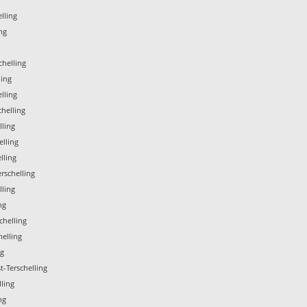
lling
ng
g
chelling
ling
lling
helling
lling
elling
lling
rschelling
lling
ng
chelling
elling
ng
-Terschelling
lling
ng