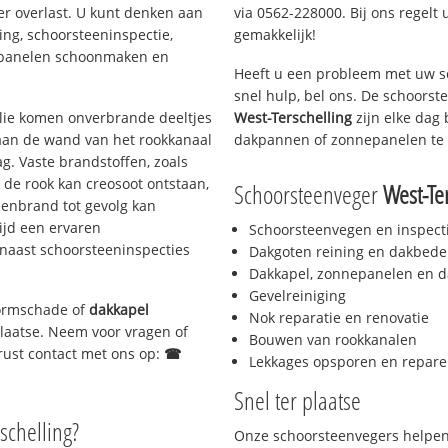
er overlast. U kunt denken aan
via 0562-228000. Bij ons regelt 
ing, schoorsteeninspectie,
gemakkelijk!
nepanelen schoonmaken en
Heeft u een probleem met uw s
snel hulp, bel ons. De schoors
 olie komen onverbrande deeltjes
West-Terschelling
zijn elke dag 
 aan de wand van het rookkanaal
dakpannen of zonnepanelen te 
g. Vaste brandstoffen, zoals
t de rook kan creosoot ontstaan,
Schoorsteenveger
West-Te
enbrand tot gevolg kan
ijd een ervaren
Schoorsteenvegen en inspect
naast schoorsteeninspecties
Dakgoten reining en dakbede
Dakkapel, zonnepanelen en d
Gevelreiniging
stormschade of
dakkapel
Nok reparatie en renovatie
 plaatse. Neem voor vragen of
Bouwen van rookkanalen
gerust contact met ons op:
☎
Lekkages opsporen en repare
Snel ter plaatse
rschelling?
Onze schoorsteenvegers helpen 