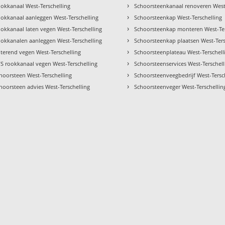
›
okkanaal West-Terschelling
Schoorsteenkanaal renoveren West-
›
okkanaal aanleggen West-Terschelling
Schoorsteenkap West-Terschelling
›
okkanaal laten vegen West-Terschelling
Schoorsteenkap monteren West-Ter
›
okkanalen aanleggen West-Terschelling
Schoorsteenkap plaatsen West-Ters
›
terend vegen West-Terschelling
Schoorsteenplateau West-Terschell
›
S rookkanaal vegen West-Terschelling
Schoorsteenservices West-Terschell
›
hoorsteen West-Terschelling
Schoorsteenveegbedrijf West-Tersc
›
hoorsteen advies West-Terschelling
Schoorsteenveger West-Terschellin