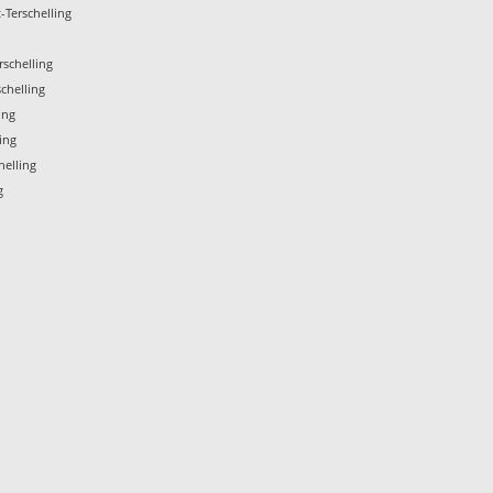
Terschelling
schelling
chelling
ing
ing
helling
g