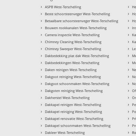
›
›
ASPB West-Terschelling
He
›
›
Beste schoorsteenveger West-Terschelling
Ho
›
›
Betaalbare schoorsteenveger West-Terschelling
Ho
›
›
Bouwen rookkanalen West-Terschelling
In
›
›
Camera inspectie West-Terschelling
Ka
›
›
Chimney Cleaning West-Terschelling
Ka
›
›
Chimney Sweeper West-Terschelling
Le
›
›
Dakbedekking plat dak West-Terschelling
Me
›
›
Dakbedekkingen West-Terschelling
Mo
›
›
Daken reinigen West-Terschelling
Ne
›
›
Dakgoot reiniging West-Terschelling
No
›
›
Dakgoot schoonmaken West-Terschelling
No
›
›
Dakgoten reiniging West-Terschelling
Of
›
›
Dakherstel West-Terschelling
On
›
›
Dakkapel reinigen West-Terschelling
Pe
›
›
Dakkapel reiniging West-Terschelling
Po
›
›
Dakkapel renovatie West-Terschelling
Pr
›
›
Dakkapel schoonmaken West-Terschelling
Pr
›
›
Dakleer West-Terschelling
Ro