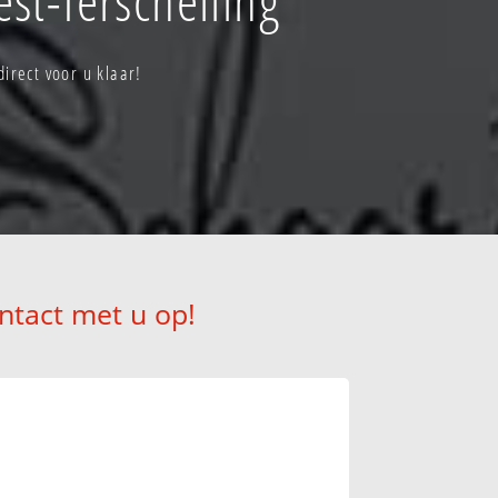
irect voor u klaar!
ntact met u op!