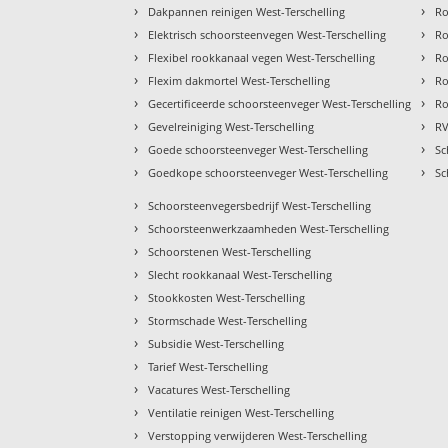
›
›
Dakpannen reinigen West-Terschelling
Ro
›
›
Elektrisch schoorsteenvegen West-Terschelling
Ro
›
›
Flexibel rookkanaal vegen West-Terschelling
Ro
›
›
Flexim dakmortel West-Terschelling
Ro
›
›
Gecertificeerde schoorsteenveger West-Terschelling
Ro
›
›
Gevelreiniging West-Terschelling
RV
›
›
Goede schoorsteenveger West-Terschelling
Sc
›
›
Goedkope schoorsteenveger West-Terschelling
Sc
›
Schoorsteenvegersbedrijf West-Terschelling
›
Schoorsteenwerkzaamheden West-Terschelling
›
Schoorstenen West-Terschelling
›
Slecht rookkanaal West-Terschelling
›
Stookkosten West-Terschelling
›
Stormschade West-Terschelling
›
Subsidie West-Terschelling
›
Tarief West-Terschelling
›
Vacatures West-Terschelling
›
Ventilatie reinigen West-Terschelling
›
Verstopping verwijderen West-Terschelling