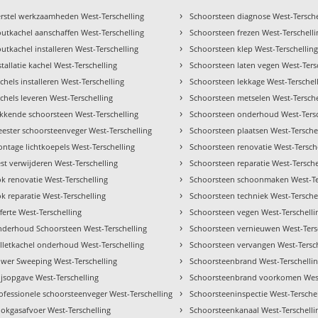
›
rstel werkzaamheden West-Terschelling
Schoorsteen diagnose West-Tersche
›
utkachel aanschaffen West-Terschelling
Schoorsteen frezen West-Terschelli
›
utkachel installeren West-Terschelling
Schoorsteen klep West-Terschellin
›
stallatie kachel West-Terschelling
Schoorsteen laten vegen West-Ters
›
chels installeren West-Terschelling
Schoorsteen lekkage West-Terschel
›
chels leveren West-Terschelling
Schoorsteen metselen West-Tersche
›
kkende schoorsteen West-Terschelling
Schoorsteen onderhoud West-Tersc
›
ester schoorsteenveger West-Terschelling
Schoorsteen plaatsen West-Tersche
›
ntage lichtkoepels West-Terschelling
Schoorsteen renovatie West-Tersch
›
st verwijderen West-Terschelling
Schoorsteen reparatie West-Tersche
›
k renovatie West-Terschelling
Schoorsteen schoonmaken West-Te
›
k reparatie West-Terschelling
Schoorsteen techniek West-Tersche
›
ferte West-Terschelling
Schoorsteen vegen West-Terschelli
›
derhoud Schoorsteen West-Terschelling
Schoorsteen vernieuwen West-Ters
›
lletkachel onderhoud West-Terschelling
Schoorsteen vervangen West-Tersch
›
wer Sweeping West-Terschelling
Schoorsteenbrand West-Terschelli
›
ijsopgave West-Terschelling
Schoorsteenbrand voorkomen West
›
ofessionele schoorsteenveger West-Terschelling
Schoorsteeninspectie West-Tersche
›
okgasafvoer West-Terschelling
Schoorsteenkanaal West-Terschelli