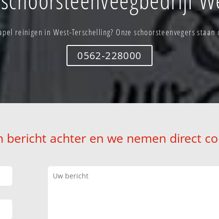
pel reinigen in West-Terschelling? Onze schoorsteenvegers staan d
0562-228000
n bericht achter en we nemen direct co