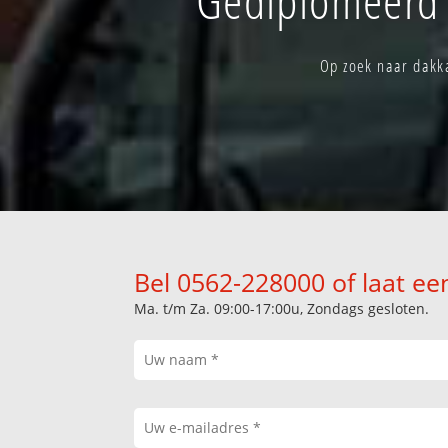
Op zoek naar dakka
Bel 0562-228000 of laat ee
Ma. t/m Za. 09:00-17:00u, Zondags gesloten.