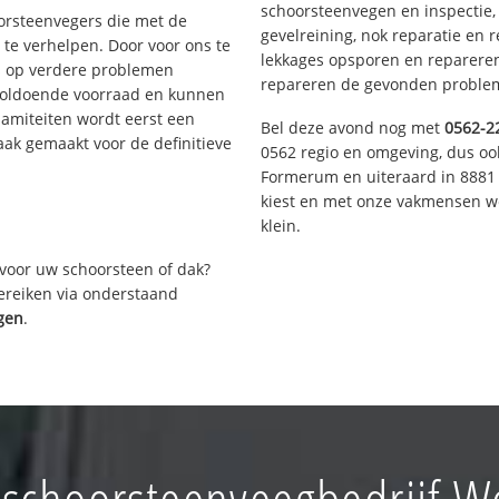
schoorsteenvegen en inspectie,
oorsteenvegers die met de
gevelreining, nok reparatie en 
te verhelpen. Door voor ons te
lekkages opsporen en repareren.
s op verdere problemen
repareren de gevonden problem
voldoende voorraad en kunnen
lamiteiten wordt eerst een
Bel deze avond nog met
0562-2
aak gemaakt voor de definitieve
0562 regio en omgeving, dus ook
Formerum en uiteraard in 8881 
kiest en met onze vakmensen w
klein.
voor uw schoorsteen of dak?
bereiken via onderstaand
igen
.
choorsteenveegbedrijf We