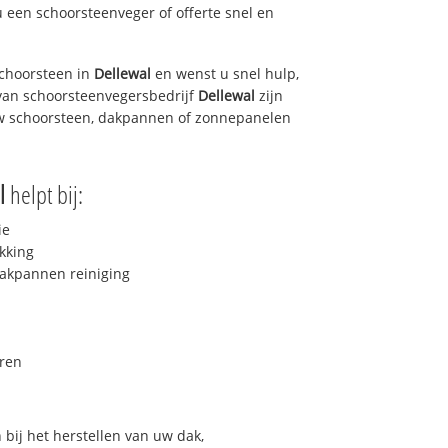
u een schoorsteenveger of offerte snel en
choorsteen in
Dellewal
en wenst u snel hulp,
van schoorsteenvegersbedrijf
Dellewal
zijn
uw schoorsteen, dakpannen of zonnepanelen
l
helpt bij:
ie
kking
akpannen reiniging
ren
bij het herstellen van uw dak,