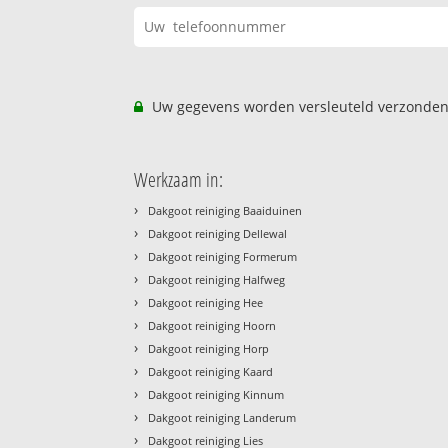
Uw gegevens worden versleuteld verzonden
Werkzaam in:
›
Dakgoot reiniging Baaiduinen
›
Dakgoot reiniging Dellewal
›
Dakgoot reiniging Formerum
›
Dakgoot reiniging Halfweg
›
Dakgoot reiniging Hee
›
Dakgoot reiniging Hoorn
›
Dakgoot reiniging Horp
›
Dakgoot reiniging Kaard
›
Dakgoot reiniging Kinnum
›
Dakgoot reiniging Landerum
›
Dakgoot reiniging Lies