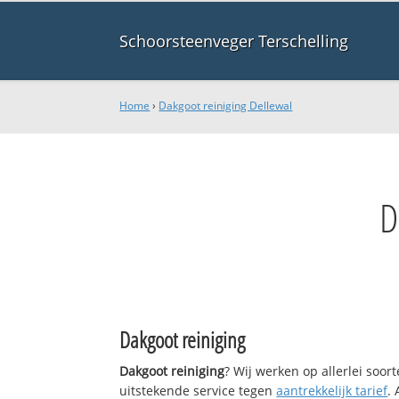
Schoorsteenveger Terschelling
Home
›
Dakgoot reiniging Dellewal
D
Dakgoot reiniging
Dakgoot reiniging
? Wij werken op allerlei soo
uitstekende service tegen
aantrekkelijk tarief
.