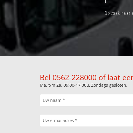
Op zoek naar 
Bel 0562-228000 of laat ee
Ma. t/m Za. 09:00-17:00u, Zondags gesloten.