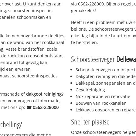
er overlast. U kunt denken aan
via 0562-228000. Bij ons regelt 
ing, schoorsteeninspectie,
gemakkelijk!
nepanelen schoonmaken en
Heeft u een probleem met uw s
bel ons. De schoorsteenvegers 
 olie komen onverbrande deeltjes
elke dag bij u in de buurt om 
 aan de wand van het rookkanaal
te herstellen.
g. Vaste brandstoffen, zoals
t de rook kan creosoot ontstaan,
Schoorsteenveger
Dellewa
enbrand tot gevolg kan
ijd een ervaren
Schoorsteenvegen en inspect
naast schoorsteeninspecties
Dakgoten reining en dakbede
Dakkapel, zonnepanelen en d
Gevelreiniging
tormschade of
dakgoot reiniging
?
Nok reparatie en renovatie
eem voor vragen of informatie,
Bouwen van rookkanalen
ct met ons op:
☎ 0562-228000
Lekkages opsporen en repare
Snel ter plaatse
schelling?
Onze schoorsteenvegers helpen 
oorsteenvegers die met de