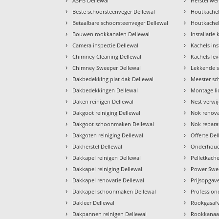
ASPB Dellewal
Herstel we
›
›
Beste schoorsteenveger Dellewal
Houtkachel
›
›
Betaalbare schoorsteenveger Dellewal
Houtkachel
›
›
Bouwen rookkanalen Dellewal
Installatie
›
›
Camera inspectie Dellewal
Kachels ins
›
›
Chimney Cleaning Dellewal
Kachels le
›
›
Chimney Sweeper Dellewal
Lekkende s
›
›
Dakbedekking plat dak Dellewal
Meester sc
›
›
Dakbedekkingen Dellewal
Montage li
›
›
Daken reinigen Dellewal
Nest verwi
›
›
Dakgoot reiniging Dellewal
Nok renova
›
›
Dakgoot schoonmaken Dellewal
Nok repara
›
›
Dakgoten reiniging Dellewal
Offerte Del
›
›
Dakherstel Dellewal
Onderhoud
›
›
Dakkapel reinigen Dellewal
Pelletkach
›
›
Dakkapel reiniging Dellewal
Power Swe
›
›
Dakkapel renovatie Dellewal
Prijsopgav
›
›
Dakkapel schoonmaken Dellewal
Profession
›
›
Dakleer Dellewal
Rookgasafv
›
›
Dakpannen reinigen Dellewal
Rookkanaal