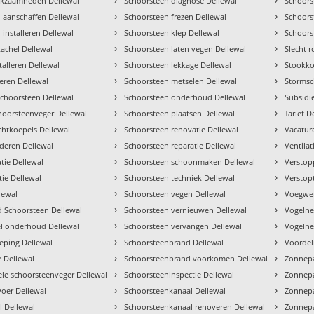
rkzaamheden Dellewal
Schoorsteen diagnose Dellewal
Schoors
›
›
 aanschaffen Dellewal
Schoorsteen frezen Dellewal
Schoors
›
›
 installeren Dellewal
Schoorsteen klep Dellewal
Schoors
›
›
 kachel Dellewal
Schoorsteen laten vegen Dellewal
Slecht 
›
›
talleren Dellewal
Schoorsteen lekkage Dellewal
Stookko
›
›
veren Dellewal
Schoorsteen metselen Dellewal
Stormsc
›
›
choorsteen Dellewal
Schoorsteen onderhoud Dellewal
Subsidi
›
›
hoorsteenveger Dellewal
Schoorsteen plaatsen Dellewal
Tarief D
›
›
chtkoepels Dellewal
Schoorsteen renovatie Dellewal
Vacatur
›
›
jderen Dellewal
Schoorsteen reparatie Dellewal
Ventilat
›
›
tie Dellewal
Schoorsteen schoonmaken Dellewal
Verstop
›
›
tie Dellewal
Schoorsteen techniek Dellewal
Verstop
›
›
lewal
Schoorsteen vegen Dellewal
Voegwer
›
›
 Schoorsteen Dellewal
Schoorsteen vernieuwen Dellewal
Vogelne
›
›
el onderhoud Dellewal
Schoorsteen vervangen Dellewal
Vogelne
›
›
eping Dellewal
Schoorsteenbrand Dellewal
Voordel
›
›
e Dellewal
Schoorsteenbrand voorkomen Dellewal
Zonnepa
›
›
ele schoorsteenveger Dellewal
Schoorsteeninspectie Dellewal
Zonnepa
›
›
oer Dellewal
Schoorsteenkanaal Dellewal
Zonnepa
›
›
 Dellewal
Schoorsteenkanaal renoveren Dellewal
Zonnepa