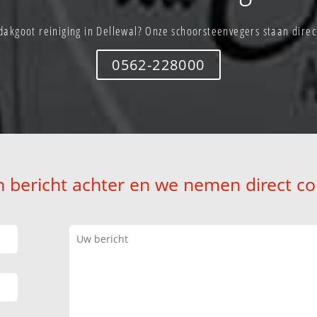
dakgoot reiniging in Dellewal? Onze schoorsteenvegers staan direct
0562-228000
n bericht achter en we nemen direct co