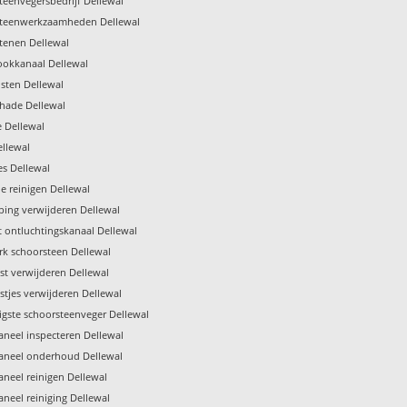
teenvegersbedrijf Dellewal
teenwerkzaamheden Dellewal
tenen Dellewal
rookkanaal Dellewal
sten Dellewal
hade Dellewal
e Dellewal
ellewal
es Dellewal
ie reinigen Dellewal
ping verwijderen Dellewal
t ontluchtingskanaal Dellewal
k schoorsteen Dellewal
st verwijderen Dellewal
stjes verwijderen Dellewal
igste schoorsteenveger Dellewal
neel inspecteren Dellewal
neel onderhoud Dellewal
neel reinigen Dellewal
neel reiniging Dellewal