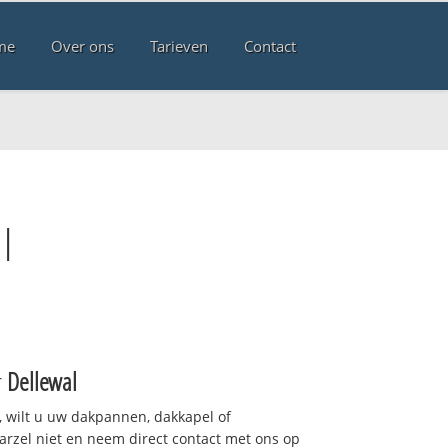
me
Over ons
Tarieven
Contact
l
r
Dellewal
 wilt u uw dakpannen, dakkapel of
arzel niet en neem direct contact met ons op