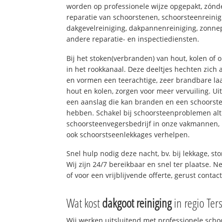
worden op professionele wijze opgepakt, zónd
reparatie van schoorstenen, schoorsteenreinig
dakgevelreiniging, dakpannenreiniging, zon
andere reparatie- en inspectiediensten.
Bij het stoken(verbranden) van hout, kolen of
in het rookkanaal. Deze deeltjes hechten zich
en vormen een teerachtige, zeer brandbare laa
hout en kolen, zorgen voor meer vervuiling. Ui
een aanslag die kan branden en een schoorste
hebben. Schakel bij schoorsteenproblemen alt
schoorsteenvegersbedrijf in onze vakmannen, 
ook schoorstseenlekkages verhelpen.
Snel hulp nodig deze nacht, bv. bij lekkage, s
Wij zijn 24/7 bereikbaar en snel ter plaatse. N
of voor een vrijblijvende offerte, gerust conta
Wat kost
dakgoot reiniging
in regio Ter
Wij werken uitsluitend met professionele sch