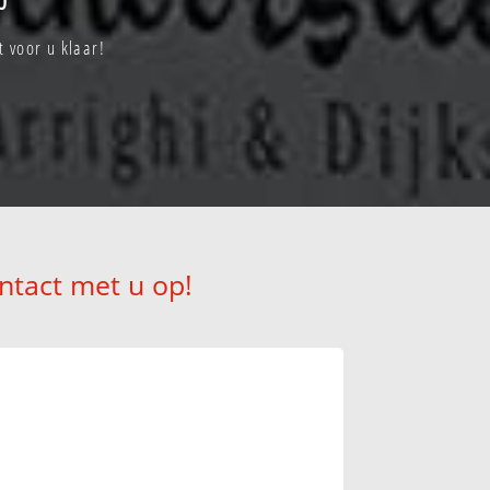
 voor u klaar!
ntact met u op!