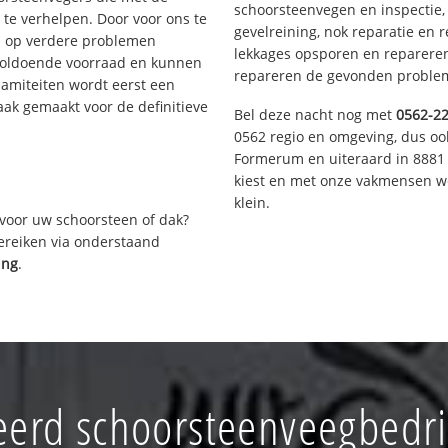
schoorsteenvegen en inspectie,
te verhelpen. Door voor ons te
gevelreining, nok reparatie en 
s op verdere problemen
lekkages opsporen en repareren.
voldoende voorraad en kunnen
repareren de gevonden problem
lamiteiten wordt eerst een
aak gemaakt voor de definitieve
Bel deze nacht nog met
0562-2
0562 regio en omgeving, dus ook
Formerum en uiteraard in 8881 
kiest en met onze vakmensen w
klein.
voor uw schoorsteen of dak?
bereiken via onderstaand
ing
.
erd schoorsteenveegbedrij