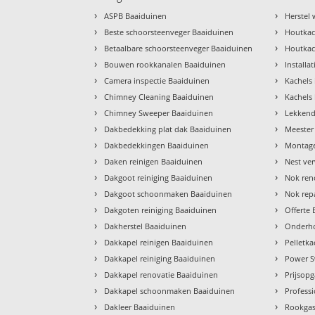
›
›
ASPB Baaiduinen
Herstel
›
›
Beste schoorsteenveger Baaiduinen
Houtkac
›
›
Betaalbare schoorsteenveger Baaiduinen
Houtkac
›
›
Bouwen rookkanalen Baaiduinen
Installa
›
›
Camera inspectie Baaiduinen
Kachels 
›
›
Chimney Cleaning Baaiduinen
Kachels
›
›
Chimney Sweeper Baaiduinen
Lekkend
›
›
Dakbedekking plat dak Baaiduinen
Meester
›
›
Dakbedekkingen Baaiduinen
Montage
›
›
Daken reinigen Baaiduinen
Nest ve
›
›
Dakgoot reiniging Baaiduinen
Nok ren
›
›
Dakgoot schoonmaken Baaiduinen
Nok rep
›
›
Dakgoten reiniging Baaiduinen
Offerte
›
›
Dakherstel Baaiduinen
Onderho
›
›
Dakkapel reinigen Baaiduinen
Pelletk
›
›
Dakkapel reiniging Baaiduinen
Power S
›
›
Dakkapel renovatie Baaiduinen
Prijsop
›
›
Dakkapel schoonmaken Baaiduinen
Profess
›
›
Dakleer Baaiduinen
Rookgas