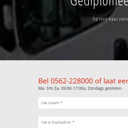
Op zoek naar zonn
Bel 0562-228000 of laat ee
Ma. t/m Za. 09:00-17:00u, Zondags gesloten.