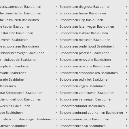
›
›
 werkzaamheden Baaiduinen
Schoorsteen diagnose Baaiduinen
›
›
hel aanschaffen Baaiduinen
Schoorsteen frezen Baaiduinen
›
›
hel installeren Baaiduinen
Schoorsteen klep Baaiduinen
›
›
tie kachel Baaiduinen
Schoorsteen laten vegen Baaiduinen
›
›
installeren Baaiduinen
Schoorsteen lekkage Baaiduinen
›
›
 leveren Baaiduinen
Schoorsteen metselen Baaiduinen
›
›
e schoorsteen Baaiduinen
Schoorsteen onderhoud Baaiduinen
›
›
 schoorsteenveger Baaiduinen
Schoorsteen plaatsen Baaiduinen
›
›
 lichtkoepels Baaiduinen
Schoorsteen renovatie Baaiduinen
›
›
rwijderen Baaiduinen
Schoorsteen reparatie Baaiduinen
›
›
ovatie Baaiduinen
Schoorsteen schoonmaken Baaiduinen
›
›
aratie Baaiduinen
Schoorsteen techniek Baaiduinen
›
›
 Baaiduinen
Schoorsteen vegen Baaiduinen
›
›
ud Schoorsteen Baaiduinen
Schoorsteen vernieuwen Baaiduinen
›
›
achel onderhoud Baaiduinen
Schoorsteen vervangen Baaiduinen
›
›
weeping Baaiduinen
Schoorsteenbrand Baaiduinen
›
›
gave Baaiduinen
Schoorsteenbrand voorkomen Baaiduinen
›
›
ionele schoorsteenveger Baaiduinen
Schoorsteeninspectie Baaiduinen
›
›
afvoer Baaiduinen
Schoorsteenkanaal Baaiduinen