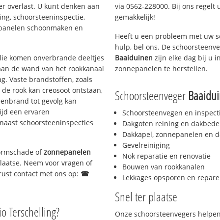
er overlast. U kunt denken aan
via 0562-228000. Bij ons regelt 
ing, schoorsteeninspectie,
gemakkelijk!
nepanelen schoonmaken en
Heeft u een probleem met uw s
hulp, bel ons. De schoorsteenv
 olie komen onverbrande deeltjes
Baaiduinen
zijn elke dag bij u
 aan de wand van het rookkanaal
zonnepanelen te herstellen.
g. Vaste brandstoffen, zoals
t de rook kan creosoot ontstaan,
Schoorsteenveger
Baaidu
enbrand tot gevolg kan
ijd een ervaren
Schoorsteenvegen en inspect
naast schoorsteeninspecties
Dakgoten reining en dakbede
Dakkapel, zonnepanelen en d
Gevelreiniging
stormschade of
zonnepanelen
Nok reparatie en renovatie
 plaatse. Neem voor vragen of
Bouwen van rookkanalen
gerust contact met ons op:
☎
Lekkages opsporen en repare
Snel ter plaatse
io Terschelling?
Onze schoorsteenvegers helpen 