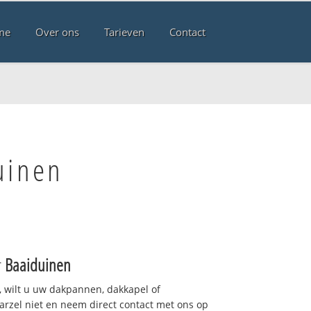
me
Over ons
Tarieven
Contact
uinen
r
Baaiduinen
 wilt u uw dakpannen, dakkapel of
arzel niet en neem direct contact met ons op