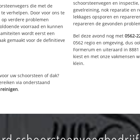
schoorsteenvegen en inspectie,
oorsteenvegers die met de
gevelreining, nok reparatie en 
te verhelpen. Door voor ons te
lekkages opsporen en repareren.
s op verdere problemen
repareren de gevonden problem
voldoende voorraad en kunnen
lamiteiten wordt eerst een
Bel deze avond nog met
0562-2
aak gemaakt voor de definitieve
0562 regio en omgeving, dus ook
Formerum en uiteraard in 8881 
kiest en met onze vakmensen w
klein.
voor uw schoorsteen of dak?
bereiken via onderstaand
reinigen
.
rd schoorsteenveegbedrijf