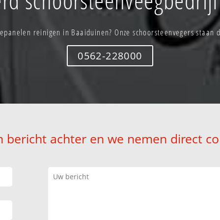
epanelen reinigen in Baaiduinen? Onze schoorsteenvegers staan di
0562-228000
n bericht achter en we nemen direct co