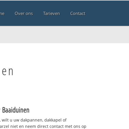
me
Over ons
Tarieven
Contact
nen
r
Baaiduinen
 wilt u uw dakpannen, dakkapel of
arzel niet en neem direct contact met ons op