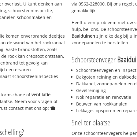
er overlast. U kunt denken aan
via 0562-228000. Bij ons regelt 
ing, schoorsteeninspectie,
gemakkelijk!
nepanelen schoonmaken en
Heeft u een probleem met uw s
hulp, bel ons. De schoorsteenv
 olie komen onverbrande deeltjes
Baaiduinen
zijn elke dag bij u
 aan de wand van het rookkanaal
zonnepanelen te herstellen.
g. Vaste brandstoffen, zoals
t de rook kan creosoot ontstaan,
Schoorsteenveger
Baaidu
enbrand tot gevolg kan
ijd een ervaren
Schoorsteenvegen en inspect
naast schoorsteeninspecties
Dakgoten reining en dakbede
Dakkapel, zonnepanelen en d
Gevelreiniging
, stormschade of
ventilatie
Nok reparatie en renovatie
 plaatse. Neem voor vragen of
Bouwen van rookkanalen
gerust contact met ons op:
☎
Lekkages opsporen en repare
Snel ter plaatse
schelling?
Onze schoorsteenvegers helpen 