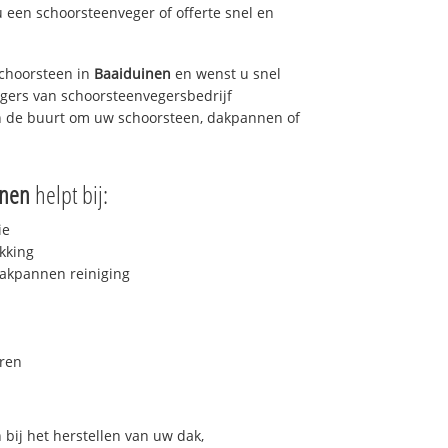
u een schoorsteenveger of offerte snel en
choorsteen in
Baaiduinen
en wenst u snel
egers van schoorsteenvegersbedrijf
 in de buurt om uw schoorsteen, dakpannen of
inen
helpt bij:
ie
kking
akpannen reiniging
ren
bij het herstellen van uw dak,