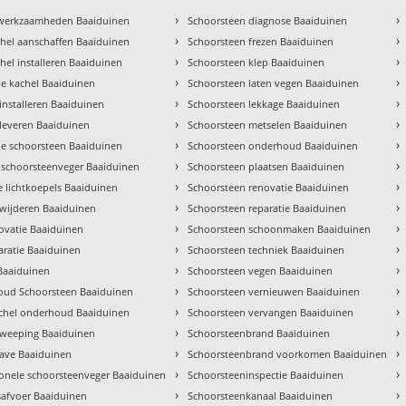
›
›
 werkzaamheden Baaiduinen
Schoorsteen diagnose Baaiduinen
›
›
hel aanschaffen Baaiduinen
Schoorsteen frezen Baaiduinen
›
›
hel installeren Baaiduinen
Schoorsteen klep Baaiduinen
›
›
tie kachel Baaiduinen
Schoorsteen laten vegen Baaiduinen
›
›
installeren Baaiduinen
Schoorsteen lekkage Baaiduinen
›
›
 leveren Baaiduinen
Schoorsteen metselen Baaiduinen
›
›
e schoorsteen Baaiduinen
Schoorsteen onderhoud Baaiduinen
›
›
 schoorsteenveger Baaiduinen
Schoorsteen plaatsen Baaiduinen
›
›
 lichtkoepels Baaiduinen
Schoorsteen renovatie Baaiduinen
›
›
rwijderen Baaiduinen
Schoorsteen reparatie Baaiduinen
›
›
ovatie Baaiduinen
Schoorsteen schoonmaken Baaiduinen
›
›
aratie Baaiduinen
Schoorsteen techniek Baaiduinen
›
›
 Baaiduinen
Schoorsteen vegen Baaiduinen
›
›
ud Schoorsteen Baaiduinen
Schoorsteen vernieuwen Baaiduinen
›
›
achel onderhoud Baaiduinen
Schoorsteen vervangen Baaiduinen
›
›
weeping Baaiduinen
Schoorsteenbrand Baaiduinen
›
›
gave Baaiduinen
Schoorsteenbrand voorkomen Baaiduinen
›
›
ionele schoorsteenveger Baaiduinen
Schoorsteeninspectie Baaiduinen
›
›
afvoer Baaiduinen
Schoorsteenkanaal Baaiduinen