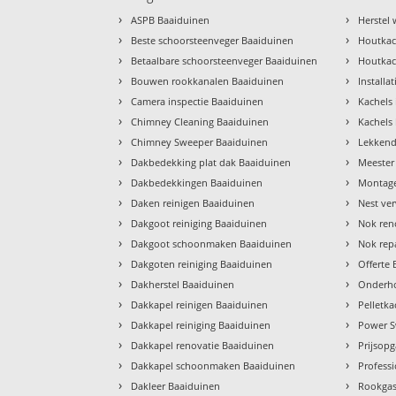
›
›
ASPB Baaiduinen
Herstel
›
›
Beste schoorsteenveger Baaiduinen
Houtkac
›
›
Betaalbare schoorsteenveger Baaiduinen
Houtkac
›
›
Bouwen rookkanalen Baaiduinen
Installa
›
›
Camera inspectie Baaiduinen
Kachels 
›
›
Chimney Cleaning Baaiduinen
Kachels
›
›
Chimney Sweeper Baaiduinen
Lekkend
›
›
Dakbedekking plat dak Baaiduinen
Meester
›
›
Dakbedekkingen Baaiduinen
Montage
›
›
Daken reinigen Baaiduinen
Nest ve
›
›
Dakgoot reiniging Baaiduinen
Nok ren
›
›
Dakgoot schoonmaken Baaiduinen
Nok rep
›
›
Dakgoten reiniging Baaiduinen
Offerte
›
›
Dakherstel Baaiduinen
Onderho
›
›
Dakkapel reinigen Baaiduinen
Pelletk
›
›
Dakkapel reiniging Baaiduinen
Power S
›
›
Dakkapel renovatie Baaiduinen
Prijsop
›
›
Dakkapel schoonmaken Baaiduinen
Profess
›
›
Dakleer Baaiduinen
Rookgas