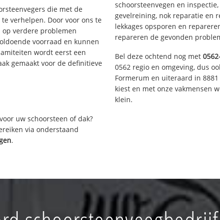
schoorsteenvegen en inspectie,
oorsteenvegers die met de
gevelreining, nok reparatie en 
te verhelpen. Door voor ons te
lekkages opsporen en repareren.
s op verdere problemen
repareren de gevonden problem
voldoende voorraad en kunnen
lamiteiten wordt eerst een
Bel deze ochtend nog met
0562
aak gemaakt voor de definitieve
0562 regio en omgeving, dus ook
Formerum en uiteraard in 8881 
kiest en met onze vakmensen w
klein.
voor uw schoorsteen of dak?
bereiken via onderstaand
igen
.
rd schoorsteenveegbedrijf