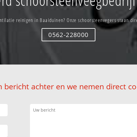
ntilatie reinigen in Baaiduinen? Onze schoorsteenvegers staan dire
0562-228000
n bericht achter en we nemen direct co