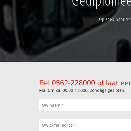
Op zoek naar ve
Bel 0562-228000 of laat ee
Ma. t/m Za. 09:00-17:00u, Zondags gesloten.