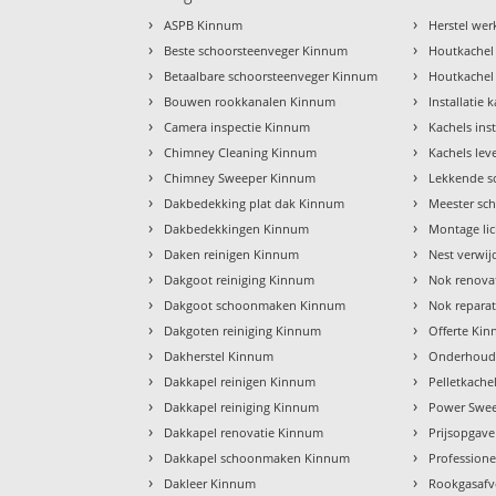
›
›
ASPB Kinnum
Herstel we
›
›
Beste schoorsteenveger Kinnum
Houtkachel
›
›
Betaalbare schoorsteenveger Kinnum
Houtkachel
›
›
Bouwen rookkanalen Kinnum
Installatie
›
›
Camera inspectie Kinnum
Kachels ins
›
›
Chimney Cleaning Kinnum
Kachels le
›
›
Chimney Sweeper Kinnum
Lekkende s
›
›
Dakbedekking plat dak Kinnum
Meester sc
›
›
Dakbedekkingen Kinnum
Montage li
›
›
Daken reinigen Kinnum
Nest verwi
›
›
Dakgoot reiniging Kinnum
Nok renova
›
›
Dakgoot schoonmaken Kinnum
Nok repara
›
›
Dakgoten reiniging Kinnum
Offerte Ki
›
›
Dakherstel Kinnum
Onderhoud
›
›
Dakkapel reinigen Kinnum
Pelletkach
›
›
Dakkapel reiniging Kinnum
Power Swe
›
›
Dakkapel renovatie Kinnum
Prijsopgav
›
›
Dakkapel schoonmaken Kinnum
Profession
›
›
Dakleer Kinnum
Rookgasafv