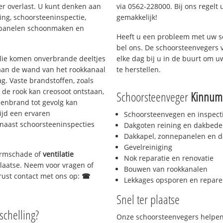
er overlast. U kunt denken aan
via 0562-228000. Bij ons regelt 
ing, schoorsteeninspectie,
gemakkelijk!
nepanelen schoonmaken en
Heeft u een probleem met uw s
bel ons. De schoorsteenvegers 
 olie komen onverbrande deeltjes
elke dag bij u in de buurt om 
 aan de wand van het rookkanaal
te herstellen.
g. Vaste brandstoffen, zoals
t de rook kan creosoot ontstaan,
Schoorsteenveger
Kinnum
enbrand tot gevolg kan
ijd een ervaren
Schoorsteenvegen en inspect
naast schoorsteeninspecties
Dakgoten reining en dakbede
Dakkapel, zonnepanelen en d
Gevelreiniging
tormschade of
ventilatie
Nok reparatie en renovatie
 plaatse. Neem voor vragen of
Bouwen van rookkanalen
gerust contact met ons op:
☎
Lekkages opsporen en repare
Snel ter plaatse
schelling?
Onze schoorsteenvegers helpen 