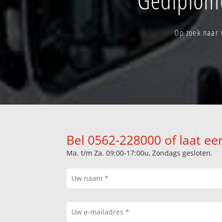
Op zoek naar 
Bel 0562-228000 of laat ee
Ma. t/m Za. 09:00-17:00u, Zondags gesloten.