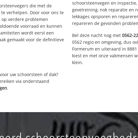
schoorsteenvegen en inspectie,
oorsteenvegers die met de
gevelreining, nok reparatie en 
te verhelpen. Door voor ons te
lekkages opsporen en repareren.
s op verdere problemen
repareren de gevonden problem
voldoende voorraad en kunnen
lamiteiten wordt eerst een
Bel deze nacht nog met
0562-2
aak gemaakt voor de definitieve
0562 regio en omgeving, dus ook
Formerum en uiteraard in 8881 
kiest en met onze vakmensen w
klein.
voor uw schoorsteen of dak?
bereiken via onderstaand
igen
.
erd schoorsteenveegbedr