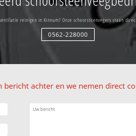
ventilatie reinigen in Kinnum? Onze schoorsteenvegers staan direct
0562-228000
n bericht achter en we nemen direct co