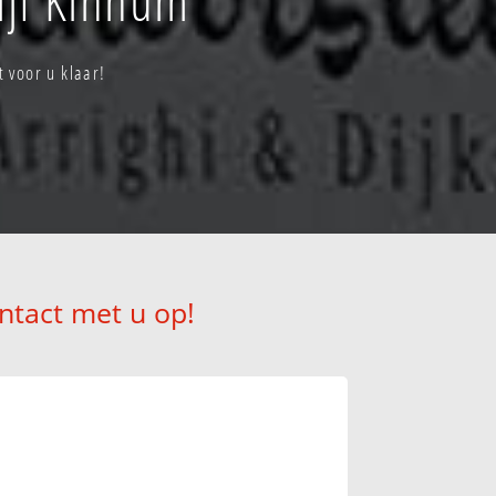
 voor u klaar!
ntact met u op!