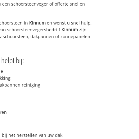
u een schoorsteenveger of offerte snel en
choorsteen in
Kinnum
en wenst u snel hulp,
van schoorsteenvegersbedrijf
Kinnum
zijn
uw schoorsteen, dakpannen of zonnepanelen
helpt bij:
ie
kking
akpannen reiniging
ren
bij het herstellen van uw dak,