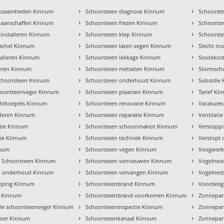
›
›
rkzaamheden Kinnum
Schoorsteen diagnose Kinnum
Schoorst
›
›
 aanschaffen Kinnum
Schoorsteen frezen Kinnum
Schoorst
›
›
 installeren Kinnum
Schoorsteen klep Kinnum
Schoorst
›
›
 kachel Kinnum
Schoorsteen laten vegen Kinnum
Slecht r
›
›
talleren Kinnum
Schoorsteen lekkage Kinnum
Stookkos
›
›
veren Kinnum
Schoorsteen metselen Kinnum
Stormsch
›
›
choorsteen Kinnum
Schoorsteen onderhoud Kinnum
Subsidie
›
›
hoorsteenveger Kinnum
Schoorsteen plaatsen Kinnum
Tarief Ki
›
›
chtkoepels Kinnum
Schoorsteen renovatie Kinnum
Vacature
›
›
jderen Kinnum
Schoorsteen reparatie Kinnum
Ventilati
›
›
tie Kinnum
Schoorsteen schoonmaken Kinnum
Verstopp
›
›
tie Kinnum
Schoorsteen techniek Kinnum
Verstopt 
›
›
nnum
Schoorsteen vegen Kinnum
Voegwerk
›
›
 Schoorsteen Kinnum
Schoorsteen vernieuwen Kinnum
Vogelnes
›
›
el onderhoud Kinnum
Schoorsteen vervangen Kinnum
Vogelnest
›
›
eping Kinnum
Schoorsteenbrand Kinnum
Voordeli
›
›
e Kinnum
Schoorsteenbrand voorkomen Kinnum
Zonnepan
›
›
ele schoorsteenveger Kinnum
Schoorsteeninspectie Kinnum
Zonnepan
›
›
oer Kinnum
Schoorsteenkanaal Kinnum
Zonnepan