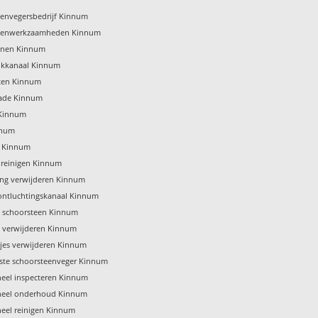
eenvegersbedrijf Kinnum
eenwerkzaamheden Kinnum
enen Kinnum
ookkanaal Kinnum
ten Kinnum
ade Kinnum
 Kinnum
nnum
s Kinnum
e reinigen Kinnum
ing verwijderen Kinnum
ontluchtingskanaal Kinnum
 schoorsteen Kinnum
t verwijderen Kinnum
jes verwijderen Kinnum
gste schoorsteenveger Kinnum
eel inspecteren Kinnum
eel onderhoud Kinnum
eel reinigen Kinnum