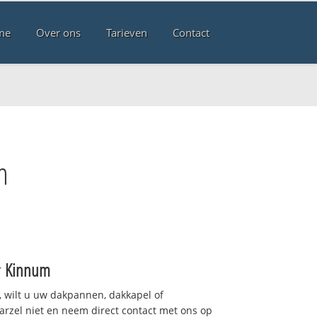
me
Over ons
Tarieven
Contact
m
r
Kinnum
 wilt u uw dakpannen, dakkapel of
arzel niet en neem direct contact met ons op