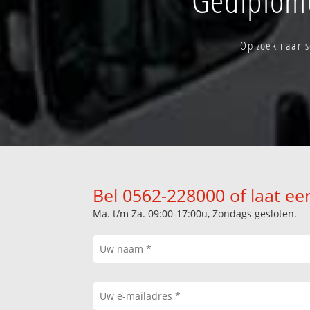
Op zoek naar s
Bel 0562-228000 of laat ee
Ma. t/m Za. 09:00-17:00u, Zondags gesloten.