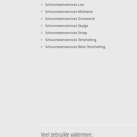
›
Schoorsteenservices Lies
›
Schoorsteenservices Midsland
›
Schoorsteenservices Oosterend
›
Schoorsteenservices Skylge
›
Schoorsteenservices Striep
›
Schoorsteenservices Terschelling
›
Schoorsteenservices West-Terschelling
Veel gebruikte vaktermen: