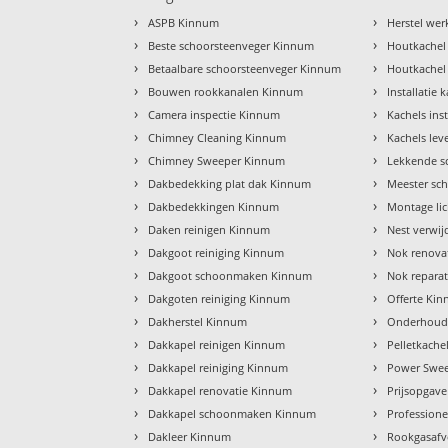
›
›
ASPB Kinnum
Herstel we
›
›
Beste schoorsteenveger Kinnum
Houtkachel
›
›
Betaalbare schoorsteenveger Kinnum
Houtkachel
›
›
Bouwen rookkanalen Kinnum
Installatie
›
›
Camera inspectie Kinnum
Kachels ins
›
›
Chimney Cleaning Kinnum
Kachels le
›
›
Chimney Sweeper Kinnum
Lekkende s
›
›
Dakbedekking plat dak Kinnum
Meester sc
›
›
Dakbedekkingen Kinnum
Montage li
›
›
Daken reinigen Kinnum
Nest verwi
›
›
Dakgoot reiniging Kinnum
Nok renova
›
›
Dakgoot schoonmaken Kinnum
Nok repara
›
›
Dakgoten reiniging Kinnum
Offerte Ki
›
›
Dakherstel Kinnum
Onderhoud
›
›
Dakkapel reinigen Kinnum
Pelletkach
›
›
Dakkapel reiniging Kinnum
Power Swe
›
›
Dakkapel renovatie Kinnum
Prijsopgav
›
›
Dakkapel schoonmaken Kinnum
Profession
›
›
Dakleer Kinnum
Rookgasafv