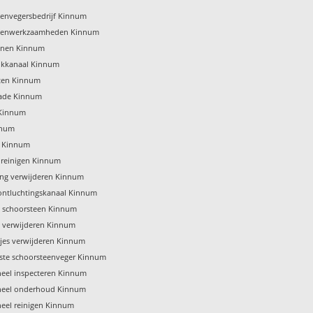
eenvegersbedrijf Kinnum
eenwerkzaamheden Kinnum
enen Kinnum
ookkanaal Kinnum
ten Kinnum
ade Kinnum
 Kinnum
nnum
s Kinnum
e reinigen Kinnum
ing verwijderen Kinnum
ontluchtingskanaal Kinnum
 schoorsteen Kinnum
t verwijderen Kinnum
jes verwijderen Kinnum
gste schoorsteenveger Kinnum
eel inspecteren Kinnum
eel onderhoud Kinnum
eel reinigen Kinnum