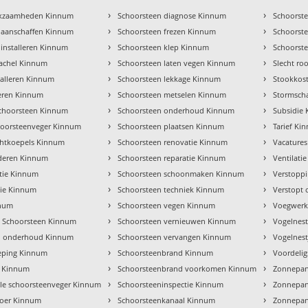
›
›
rkzaamheden Kinnum
Schoorsteen diagnose Kinnum
Schoorst
›
›
 aanschaffen Kinnum
Schoorsteen frezen Kinnum
Schoorst
›
›
 installeren Kinnum
Schoorsteen klep Kinnum
Schoorst
›
›
 kachel Kinnum
Schoorsteen laten vegen Kinnum
Slecht r
›
›
talleren Kinnum
Schoorsteen lekkage Kinnum
Stookkos
›
›
veren Kinnum
Schoorsteen metselen Kinnum
Stormsch
›
›
choorsteen Kinnum
Schoorsteen onderhoud Kinnum
Subsidie
›
›
hoorsteenveger Kinnum
Schoorsteen plaatsen Kinnum
Tarief Ki
›
›
chtkoepels Kinnum
Schoorsteen renovatie Kinnum
Vacature
›
›
jderen Kinnum
Schoorsteen reparatie Kinnum
Ventilati
›
›
tie Kinnum
Schoorsteen schoonmaken Kinnum
Verstopp
›
›
tie Kinnum
Schoorsteen techniek Kinnum
Verstopt 
›
›
nnum
Schoorsteen vegen Kinnum
Voegwerk
›
›
 Schoorsteen Kinnum
Schoorsteen vernieuwen Kinnum
Vogelnes
›
›
el onderhoud Kinnum
Schoorsteen vervangen Kinnum
Vogelnest
›
›
eping Kinnum
Schoorsteenbrand Kinnum
Voordeli
›
›
e Kinnum
Schoorsteenbrand voorkomen Kinnum
Zonnepan
›
›
ele schoorsteenveger Kinnum
Schoorsteeninspectie Kinnum
Zonnepan
›
›
oer Kinnum
Schoorsteenkanaal Kinnum
Zonnepan