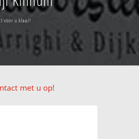
t voor u klaar!
ntact met u op!