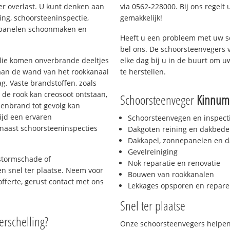
er overlast. U kunt denken aan
via 0562-228000. Bij ons regelt 
ing, schoorsteeninspectie,
gemakkelijk!
nepanelen schoonmaken en
Heeft u een probleem met uw s
bel ons. De schoorsteenvegers 
 olie komen onverbrande deeltjes
elke dag bij u in de buurt om 
 aan de wand van het rookkanaal
te herstellen.
g. Vaste brandstoffen, zoals
t de rook kan creosoot ontstaan,
Schoorsteenveger
Kinnum
enbrand tot gevolg kan
ijd een ervaren
Schoorsteenvegen en inspect
naast schoorsteeninspecties
Dakgoten reining en dakbede
Dakkapel, zonnepanelen en d
Gevelreiniging
 stormschade of
Nok reparatie en renovatie
 en snel ter plaatse. Neem voor
Bouwen van rookkanalen
offerte, gerust contact met ons
Lekkages opsporen en repare
Snel ter plaatse
erschelling?
Onze schoorsteenvegers helpen 