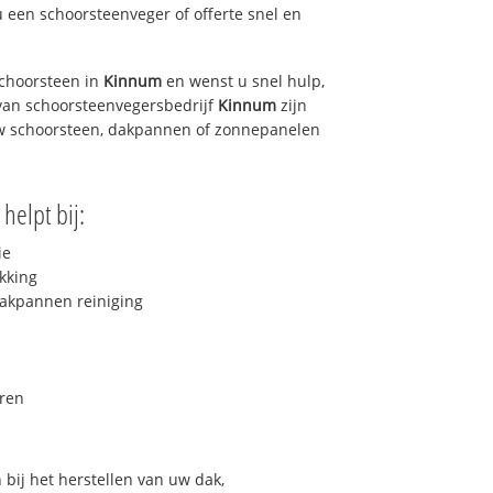
u een schoorsteenveger of offerte snel en
choorsteen in
Kinnum
en wenst u snel hulp,
van schoorsteenvegersbedrijf
Kinnum
zijn
uw schoorsteen, dakpannen of zonnepanelen
helpt bij:
ie
kking
akpannen reiniging
ren
bij het herstellen van uw dak,