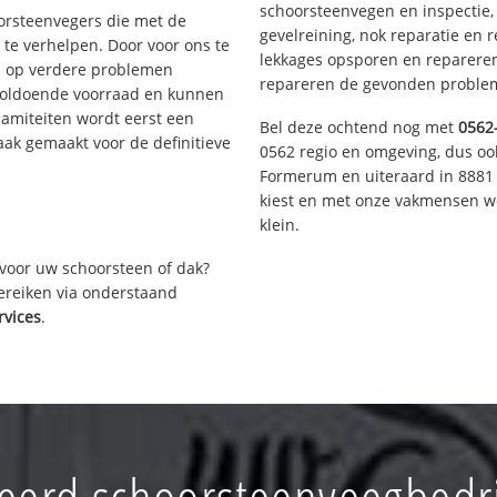
schoorsteenvegen en inspectie,
oorsteenvegers die met de
gevelreining, nok reparatie en 
te verhelpen. Door voor ons te
lekkages opsporen en repareren.
s op verdere problemen
repareren de gevonden problem
voldoende voorraad en kunnen
lamiteiten wordt eerst een
Bel deze ochtend nog met
0562
aak gemaakt voor de definitieve
0562 regio en omgeving, dus ook
Formerum en uiteraard in 8881 
kiest en met onze vakmensen w
klein.
voor uw schoorsteen of dak?
bereiken via onderstaand
rvices
.
erd schoorsteenveegbedr