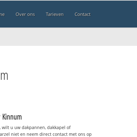
me
Over ons
Tarieven
Contact
um
r
Kinnum
 wilt u uw dakpannen, dakkapel of
arzel niet en neem direct contact met ons op