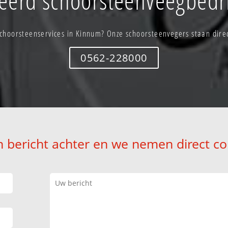
choorsteenservices in Kinnum? Onze schoorsteenvegers staan direc
0562-228000
n bericht achter en we nemen direct co