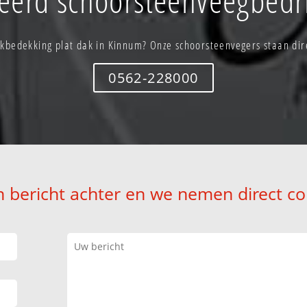
kbedekking plat dak in Kinnum? Onze schoorsteenvegers staan dire
0562-228000
n bericht achter en we nemen direct co