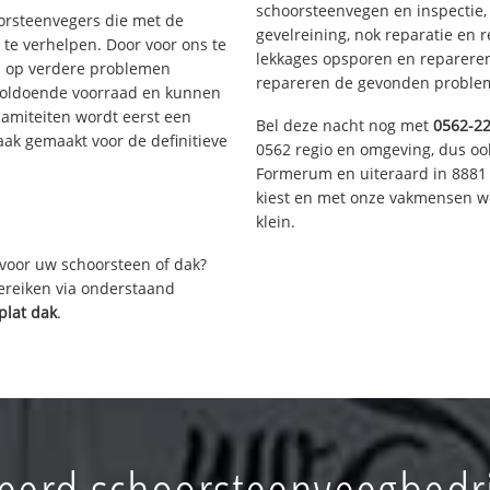
schoorsteenvegen en inspectie,
oorsteenvegers die met de
gevelreining, nok reparatie en 
te verhelpen. Door voor ons te
lekkages opsporen en repareren.
s op verdere problemen
repareren de gevonden problem
voldoende voorraad en kunnen
lamiteiten wordt eerst een
Bel deze nacht nog met
0562-2
aak gemaakt voor de definitieve
0562 regio en omgeving, dus ook
Formerum en uiteraard in 8881 
kiest en met onze vakmensen w
klein.
voor uw schoorsteen of dak?
bereiken via onderstaand
plat dak
.
erd schoorsteenveegbedr