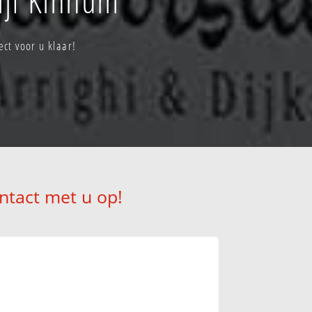
ct voor u klaar!
ntact met u op!