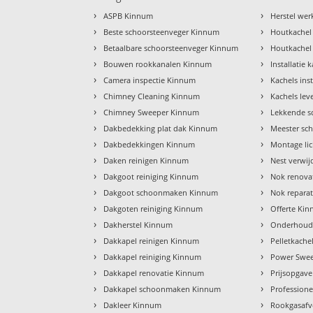
›
›
ASPB Kinnum
Herstel we
›
›
Beste schoorsteenveger Kinnum
Houtkachel
›
›
Betaalbare schoorsteenveger Kinnum
Houtkachel
›
›
Bouwen rookkanalen Kinnum
Installatie
›
›
Camera inspectie Kinnum
Kachels ins
›
›
Chimney Cleaning Kinnum
Kachels le
›
›
Chimney Sweeper Kinnum
Lekkende s
›
›
Dakbedekking plat dak Kinnum
Meester sc
›
›
Dakbedekkingen Kinnum
Montage li
›
›
Daken reinigen Kinnum
Nest verwi
›
›
Dakgoot reiniging Kinnum
Nok renova
›
›
Dakgoot schoonmaken Kinnum
Nok repara
›
›
Dakgoten reiniging Kinnum
Offerte Ki
›
›
Dakherstel Kinnum
Onderhoud
›
›
Dakkapel reinigen Kinnum
Pelletkach
›
›
Dakkapel reiniging Kinnum
Power Swe
›
›
Dakkapel renovatie Kinnum
Prijsopgav
›
›
Dakkapel schoonmaken Kinnum
Profession
›
›
Dakleer Kinnum
Rookgasafv