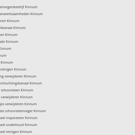
eenvegersbedrijf Kinnum
eenwerkzaamheden Kinnum
enen Kinnum
ookkanaal Kinnum
ten Kinnum
ade Kinnum
 Kinnum
nnum
s Kinnum
e reinigen Kinnum
ing verwijderen Kinnum
ontluchtingskanaal Kinnum
 schoorsteen Kinnum
t verwijderen Kinnum
jes verwijderen Kinnum
gste schoorsteenveger Kinnum
eel inspecteren Kinnum
eel onderhoud Kinnum
eel reinigen Kinnum