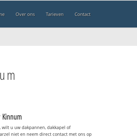
me
Over ons
Tarieven
Contact
num
r
Kinnum
 wilt u uw dakpannen, dakkapel of
arzel niet en neem direct contact met ons op