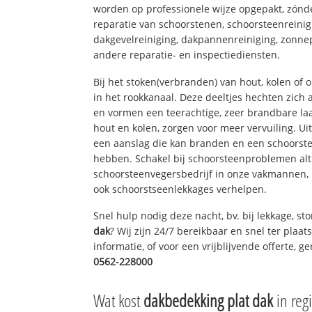
worden op professionele wijze opgepakt, zónd
reparatie van schoorstenen, schoorsteenreinig
dakgevelreiniging, dakpannenreiniging, zon
andere reparatie- en inspectiediensten.
Bij het stoken(verbranden) van hout, kolen of
in het rookkanaal. Deze deeltjes hechten zich
en vormen een teerachtige, zeer brandbare laa
hout en kolen, zorgen voor meer vervuiling. Ui
een aanslag die kan branden en een schoorste
hebben. Schakel bij schoorsteenproblemen alt
schoorsteenvegersbedrijf in onze vakmannen, 
ook schoorstseenlekkages verhelpen.
Snel hulp nodig deze nacht, bv. bij lekkage, s
dak
? Wij zijn 24/7 bereikbaar en snel ter plaa
informatie, of voor een vrijblijvende offerte, 
0562-228000
Wat kost
dakbedekking plat dak
in regi