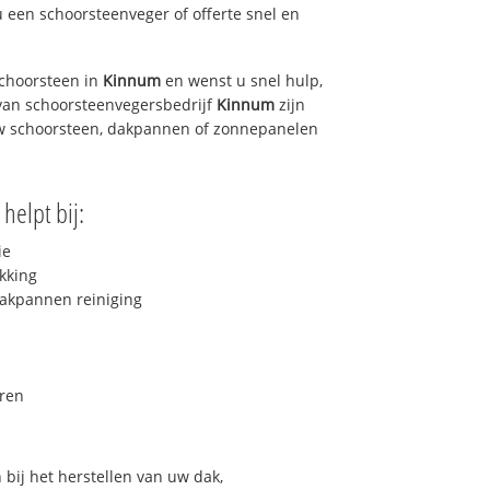
u een schoorsteenveger of offerte snel en
choorsteen in
Kinnum
en wenst u snel hulp,
van schoorsteenvegersbedrijf
Kinnum
zijn
uw schoorsteen, dakpannen of zonnepanelen
helpt bij:
ie
kking
akpannen reiniging
ren
bij het herstellen van uw dak,