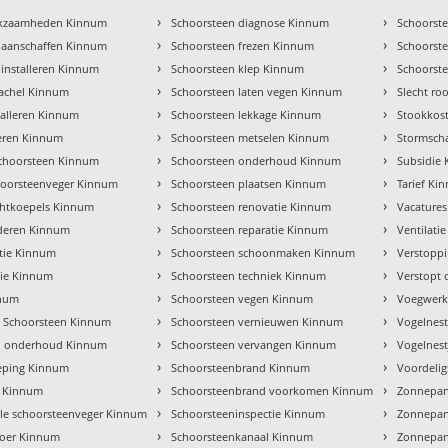
›
›
rkzaamheden Kinnum
Schoorsteen diagnose Kinnum
Schoorst
›
›
 aanschaffen Kinnum
Schoorsteen frezen Kinnum
Schoorst
›
›
 installeren Kinnum
Schoorsteen klep Kinnum
Schoorst
›
›
 kachel Kinnum
Schoorsteen laten vegen Kinnum
Slecht r
›
›
talleren Kinnum
Schoorsteen lekkage Kinnum
Stookkos
›
›
veren Kinnum
Schoorsteen metselen Kinnum
Stormsch
›
›
choorsteen Kinnum
Schoorsteen onderhoud Kinnum
Subsidie
›
›
hoorsteenveger Kinnum
Schoorsteen plaatsen Kinnum
Tarief Ki
›
›
chtkoepels Kinnum
Schoorsteen renovatie Kinnum
Vacature
›
›
jderen Kinnum
Schoorsteen reparatie Kinnum
Ventilati
›
›
tie Kinnum
Schoorsteen schoonmaken Kinnum
Verstopp
›
›
tie Kinnum
Schoorsteen techniek Kinnum
Verstopt 
›
›
nnum
Schoorsteen vegen Kinnum
Voegwerk
›
›
 Schoorsteen Kinnum
Schoorsteen vernieuwen Kinnum
Vogelnes
›
›
el onderhoud Kinnum
Schoorsteen vervangen Kinnum
Vogelnest
›
›
eping Kinnum
Schoorsteenbrand Kinnum
Voordeli
›
›
e Kinnum
Schoorsteenbrand voorkomen Kinnum
Zonnepan
›
›
ele schoorsteenveger Kinnum
Schoorsteeninspectie Kinnum
Zonnepan
›
›
oer Kinnum
Schoorsteenkanaal Kinnum
Zonnepan