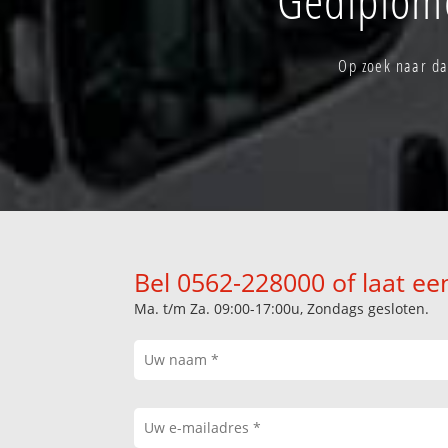
Op zoek naar da
Bel 0562-228000 of laat ee
Ma. t/m Za. 09:00-17:00u, Zondags gesloten.