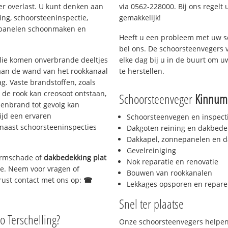
er overlast. U kunt denken aan
via 0562-228000. Bij ons regelt 
ing, schoorsteeninspectie,
gemakkelijk!
nepanelen schoonmaken en
Heeft u een probleem met uw s
bel ons. De schoorsteenvegers 
 olie komen onverbrande deeltjes
elke dag bij u in de buurt om 
 aan de wand van het rookkanaal
te herstellen.
g. Vaste brandstoffen, zoals
t de rook kan creosoot ontstaan,
Schoorsteenveger
Kinnum
enbrand tot gevolg kan
ijd een ervaren
Schoorsteenvegen en inspect
naast schoorsteeninspecties
Dakgoten reining en dakbede
Dakkapel, zonnepanelen en d
Gevelreiniging
tormschade of
dakbedekking plat
Nok reparatie en renovatie
tse. Neem voor vragen of
Bouwen van rookkanalen
gerust contact met ons op:
☎
Lekkages opsporen en repare
Snel ter plaatse
o Terschelling?
Onze schoorsteenvegers helpen 