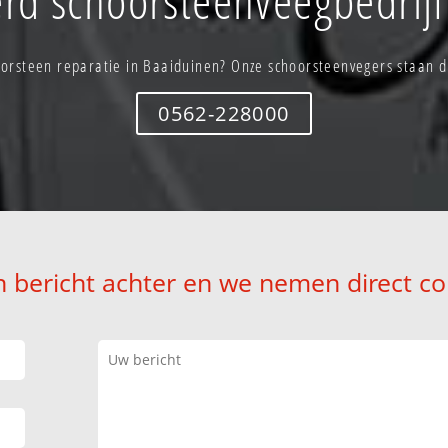
orsteen reparatie in Baaiduinen? Onze schoorsteenvegers staan di
0562-228000
n bericht achter en we nemen direct co