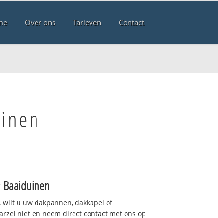
me
Over ons
Tarieven
Contact
uinen
r
Baaiduinen
 wilt u uw dakpannen, dakkapel of
arzel niet en neem direct contact met ons op