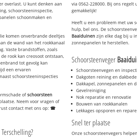
er overlast. U kunt denken aan
via 0562-228000. Bij ons regelt 
ing, schoorsteeninspectie,
gemakkelijk!
nepanelen schoonmaken en
Heeft u een probleem met uw s
hulp, bel ons. De schoorsteenv
 olie komen onverbrande deeltjes
Baaiduinen
zijn elke dag bij u
 aan de wand van het rookkanaal
zonnepanelen te herstellen.
g. Vaste brandstoffen, zoals
t de rook kan creosoot ontstaan,
Schoorsteenveger
Baaidu
enbrand tot gevolg kan
ijd een ervaren
Schoorsteenvegen en inspect
naast schoorsteeninspecties
Dakgoten reining en dakbede
Dakkapel, zonnepanelen en d
Gevelreiniging
stormschade of
schoorsteen
Nok reparatie en renovatie
r plaatse. Neem voor vragen of
Bouwen van rookkanalen
gerust contact met ons op:
☎
Lekkages opsporen en repare
Snel ter plaatse
 Terschelling?
Onze schoorsteenvegers helpen 