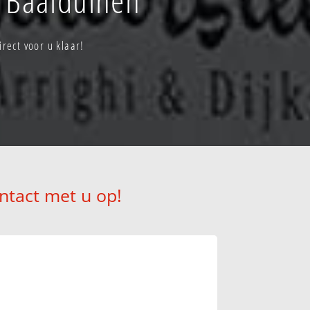
rect voor u klaar!
ntact met u op!