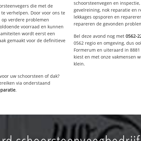
schoorsteenvegen en inspectie,
oorsteenvegers die met de
gevelreining, nok reparatie en 
te verhelpen. Door voor ons te
lekkages opsporen en repareren.
s op verdere problemen
repareren de gevonden problem
voldoende voorraad en kunnen
lamiteiten wordt eerst een
Bel deze avond nog met
0562-2
aak gemaakt voor de definitieve
0562 regio en omgeving, dus ook
Formerum en uiteraard in 8881 
kiest en met onze vakmensen w
klein.
voor uw schoorsteen of dak?
bereiken via onderstaand
eparatie
.
rd schoorsteenveegbedrijf