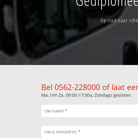
Op zoek naar scho
Bel 0562-228000 of laat ee
Ma. t/m Za. 09:00-17:00u, Zondags gesloten.