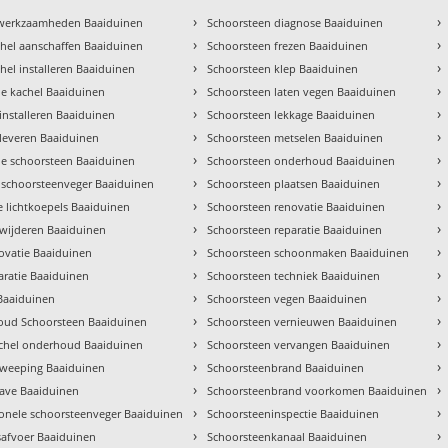
›
›
 werkzaamheden Baaiduinen
Schoorsteen diagnose Baaiduinen
›
›
hel aanschaffen Baaiduinen
Schoorsteen frezen Baaiduinen
›
›
hel installeren Baaiduinen
Schoorsteen klep Baaiduinen
›
›
tie kachel Baaiduinen
Schoorsteen laten vegen Baaiduinen
›
›
installeren Baaiduinen
Schoorsteen lekkage Baaiduinen
›
›
 leveren Baaiduinen
Schoorsteen metselen Baaiduinen
›
›
e schoorsteen Baaiduinen
Schoorsteen onderhoud Baaiduinen
›
›
 schoorsteenveger Baaiduinen
Schoorsteen plaatsen Baaiduinen
›
›
 lichtkoepels Baaiduinen
Schoorsteen renovatie Baaiduinen
›
›
rwijderen Baaiduinen
Schoorsteen reparatie Baaiduinen
›
›
ovatie Baaiduinen
Schoorsteen schoonmaken Baaiduinen
›
›
aratie Baaiduinen
Schoorsteen techniek Baaiduinen
›
›
 Baaiduinen
Schoorsteen vegen Baaiduinen
›
›
ud Schoorsteen Baaiduinen
Schoorsteen vernieuwen Baaiduinen
›
›
achel onderhoud Baaiduinen
Schoorsteen vervangen Baaiduinen
›
›
weeping Baaiduinen
Schoorsteenbrand Baaiduinen
›
›
gave Baaiduinen
Schoorsteenbrand voorkomen Baaiduinen
›
›
ionele schoorsteenveger Baaiduinen
Schoorsteeninspectie Baaiduinen
›
›
afvoer Baaiduinen
Schoorsteenkanaal Baaiduinen