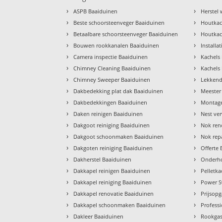
›
›
ASPB Baaiduinen
Herstel
›
›
Beste schoorsteenveger Baaiduinen
Houtkac
›
›
Betaalbare schoorsteenveger Baaiduinen
Houtkac
›
›
Bouwen rookkanalen Baaiduinen
Installa
›
›
Camera inspectie Baaiduinen
Kachels 
›
›
Chimney Cleaning Baaiduinen
Kachels
›
›
Chimney Sweeper Baaiduinen
Lekkend
›
›
Dakbedekking plat dak Baaiduinen
Meester
›
›
Dakbedekkingen Baaiduinen
Montage
›
›
Daken reinigen Baaiduinen
Nest ve
›
›
Dakgoot reiniging Baaiduinen
Nok ren
›
›
Dakgoot schoonmaken Baaiduinen
Nok rep
›
›
Dakgoten reiniging Baaiduinen
Offerte
›
›
Dakherstel Baaiduinen
Onderho
›
›
Dakkapel reinigen Baaiduinen
Pelletk
›
›
Dakkapel reiniging Baaiduinen
Power S
›
›
Dakkapel renovatie Baaiduinen
Prijsop
›
›
Dakkapel schoonmaken Baaiduinen
Profess
›
›
Dakleer Baaiduinen
Rookgas