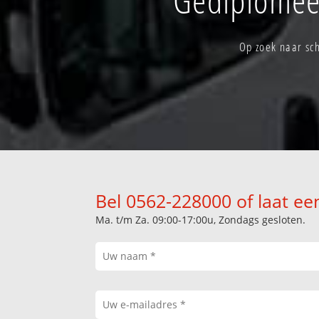
Op zoek naar sch
Bel 0562-228000 of laat ee
Ma. t/m Za. 09:00-17:00u, Zondags gesloten.