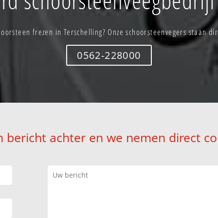
oorsteen frezen in Terschelling? Onze schoorsteenvegers staan dir
0562-228000
n bericht achter en we nemen direct co