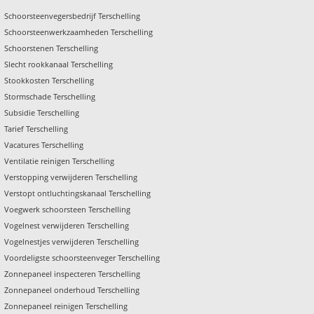
Schoorsteenvegersbedrijf Terschelling
Schoorsteenwerkzaamheden Terschelling
Schoorstenen Terschelling
Slecht rookkanaal Terschelling
Stookkosten Terschelling
Stormschade Terschelling
Subsidie Terschelling
Tarief Terschelling
Vacatures Terschelling
Ventilatie reinigen Terschelling
Verstopping verwijderen Terschelling
Verstopt ontluchtingskanaal Terschelling
Voegwerk schoorsteen Terschelling
Vogelnest verwijderen Terschelling
Vogelnestjes verwijderen Terschelling
Voordeligste schoorsteenveger Terschelling
Zonnepaneel inspecteren Terschelling
Zonnepaneel onderhoud Terschelling
Zonnepaneel reinigen Terschelling