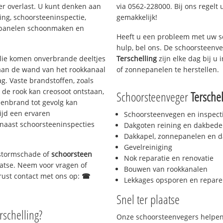
er overlast. U kunt denken aan
via 0562-228000. Bij ons regelt 
ing, schoorsteeninspectie,
gemakkelijk!
nepanelen schoonmaken en
Heeft u een probleem met uw s
hulp, bel ons. De schoorsteenv
 olie komen onverbrande deeltjes
Terschelling
zijn elke dag bij u
 aan de wand van het rookkanaal
of zonnepanelen te herstellen.
g. Vaste brandstoffen, zoals
t de rook kan creosoot ontstaan,
Schoorsteenveger
Terschel
enbrand tot gevolg kan
ijd een ervaren
Schoorsteenvegen en inspect
naast schoorsteeninspecties
Dakgoten reining en dakbede
Dakkapel, zonnepanelen en d
Gevelreiniging
, stormschade of
schoorsteen
Nok reparatie en renovatie
laatse. Neem voor vragen of
Bouwen van rookkanalen
gerust contact met ons op:
☎
Lekkages opsporen en repare
Snel ter plaatse
rschelling?
Onze schoorsteenvegers helpen 