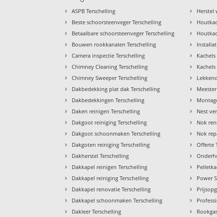
›
›
ASPB Terschelling
Herstel
›
›
Beste schoorsteenveger Terschelling
Houtkac
›
›
Betaalbare schoorsteenveger Terschelling
Houtkach
›
›
Bouwen rookkanalen Terschelling
Installa
›
›
Camera inspectie Terschelling
Kachels 
›
›
Chimney Cleaning Terschelling
Kachels 
›
›
Chimney Sweeper Terschelling
Lekkend
›
›
Dakbedekking plat dak Terschelling
Meester
›
›
Dakbedekkingen Terschelling
Montage
›
›
Daken reinigen Terschelling
Nest ver
›
›
Dakgoot reiniging Terschelling
Nok ren
›
›
Dakgoot schoonmaken Terschelling
Nok repa
›
›
Dakgoten reiniging Terschelling
Offerte 
›
›
Dakherstel Terschelling
Onderho
›
›
Dakkapel reinigen Terschelling
Pelletk
›
›
Dakkapel reiniging Terschelling
Power S
›
›
Dakkapel renovatie Terschelling
Prijsopg
›
›
Dakkapel schoonmaken Terschelling
Profess
›
›
Dakleer Terschelling
Rookgas