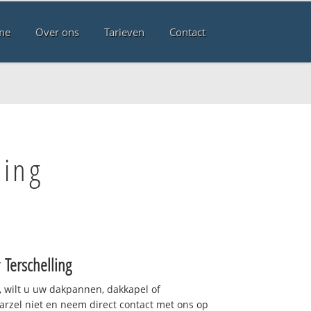
me
Over ons
Tarieven
Contact
ling
r
Terschelling
 wilt u uw dakpannen, dakkapel of
arzel niet en neem direct contact met ons op