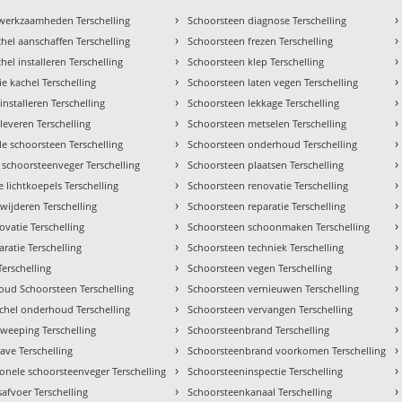
›
›
 werkzaamheden Terschelling
Schoorsteen diagnose Terschelling
›
›
hel aanschaffen Terschelling
Schoorsteen frezen Terschelling
›
›
el installeren Terschelling
Schoorsteen klep Terschelling
›
›
tie kachel Terschelling
Schoorsteen laten vegen Terschelling
›
›
installeren Terschelling
Schoorsteen lekkage Terschelling
›
›
leveren Terschelling
Schoorsteen metselen Terschelling
›
›
e schoorsteen Terschelling
Schoorsteen onderhoud Terschelling
›
›
 schoorsteenveger Terschelling
Schoorsteen plaatsen Terschelling
›
›
 lichtkoepels Terschelling
Schoorsteen renovatie Terschelling
›
›
wijderen Terschelling
Schoorsteen reparatie Terschelling
›
›
ovatie Terschelling
Schoorsteen schoonmaken Terschelling
›
›
ratie Terschelling
Schoorsteen techniek Terschelling
›
›
Terschelling
Schoorsteen vegen Terschelling
›
›
ud Schoorsteen Terschelling
Schoorsteen vernieuwen Terschelling
›
›
achel onderhoud Terschelling
Schoorsteen vervangen Terschelling
›
›
weeping Terschelling
Schoorsteenbrand Terschelling
›
›
ave Terschelling
Schoorsteenbrand voorkomen Terschelling
›
›
ionele schoorsteenveger Terschelling
Schoorsteeninspectie Terschelling
›
›
afvoer Terschelling
Schoorsteenkanaal Terschelling