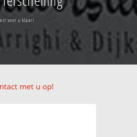
ect voor u klaar!
ntact met u op!