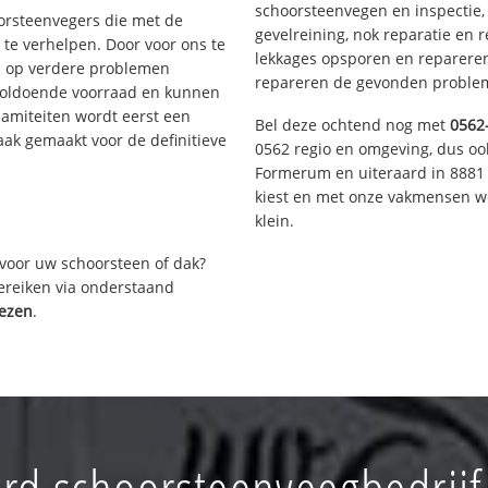
schoorsteenvegen en inspectie,
oorsteenvegers die met de
gevelreining, nok reparatie en 
te verhelpen. Door voor ons te
lekkages opsporen en repareren.
s op verdere problemen
repareren de gevonden problem
voldoende voorraad en kunnen
lamiteiten wordt eerst een
Bel deze ochtend nog met
0562
aak gemaakt voor de definitieve
0562 regio en omgeving, dus ook
Formerum en uiteraard in 8881 
kiest en met onze vakmensen w
klein.
voor uw schoorsteen of dak?
bereiken via onderstaand
rezen
.
d schoorsteenveegbedrijf 