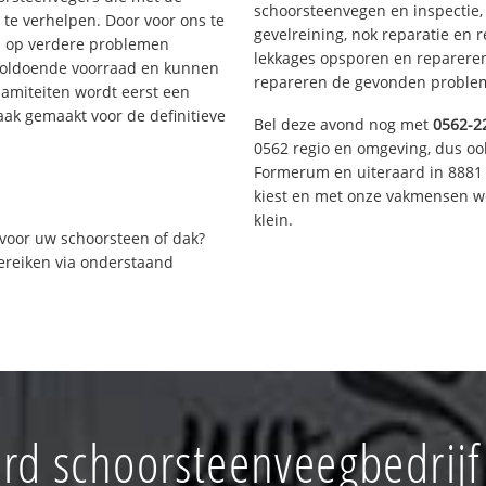
schoorsteenvegen en inspectie,
te verhelpen. Door voor ons te
gevelreining, nok reparatie en 
s op verdere problemen
lekkages opsporen en repareren.
voldoende voorraad en kunnen
repareren de gevonden problem
lamiteiten wordt eerst een
aak gemaakt voor de definitieve
Bel deze avond nog met
0562-2
0562 regio en omgeving, dus ook
Formerum en uiteraard in 8881 
kiest en met onze vakmensen w
klein.
voor uw schoorsteen of dak?
bereiken via onderstaand
d schoorsteenveegbedrijf 