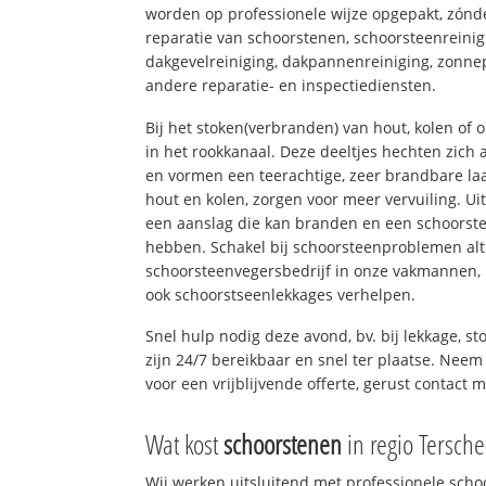
worden op professionele wijze opgepakt, zónd
reparatie van schoorstenen, schoorsteenreinig
dakgevelreiniging, dakpannenreiniging, zon
andere reparatie- en inspectiediensten.
Bij het stoken(verbranden) van hout, kolen of
in het rookkanaal. Deze deeltjes hechten zich
en vormen een teerachtige, zeer brandbare laa
hout en kolen, zorgen voor meer vervuiling. Ui
een aanslag die kan branden en een schoorste
hebben. Schakel bij schoorsteenproblemen alt
schoorsteenvegersbedrijf in onze vakmannen, 
ook schoorstseenlekkages verhelpen.
Snel hulp nodig deze avond, bv. bij lekkage, 
zijn 24/7 bereikbaar en snel ter plaatse. Neem 
voor een vrijblijvende offerte, gerust contact 
Wat kost
schoorstenen
in regio Tersche
Wij werken uitsluitend met professionele sch