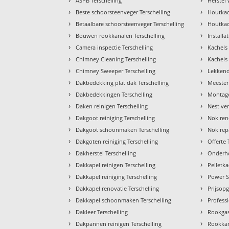
ASPB Terschelling
Herstel
›
›
Beste schoorsteenveger Terschelling
Houtkac
›
›
Betaalbare schoorsteenveger Terschelling
Houtkach
›
›
Bouwen rookkanalen Terschelling
Installa
›
›
Camera inspectie Terschelling
Kachels 
›
›
Chimney Cleaning Terschelling
Kachels 
›
›
Chimney Sweeper Terschelling
Lekkend
›
›
Dakbedekking plat dak Terschelling
Meester
›
›
Dakbedekkingen Terschelling
Montage
›
›
Daken reinigen Terschelling
Nest ver
›
›
Dakgoot reiniging Terschelling
Nok ren
›
›
Dakgoot schoonmaken Terschelling
Nok repa
›
›
Dakgoten reiniging Terschelling
Offerte 
›
›
Dakherstel Terschelling
Onderho
›
›
Dakkapel reinigen Terschelling
Pelletk
›
›
Dakkapel reiniging Terschelling
Power S
›
›
Dakkapel renovatie Terschelling
Prijsopg
›
›
Dakkapel schoonmaken Terschelling
Profess
›
›
Dakleer Terschelling
Rookgas
›
›
Dakpannen reinigen Terschelling
Rookkan