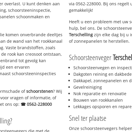
er overlast. U kunt denken aan
via 0562-228000. Bij ons regelt 
ing, schoorsteeninspectie,
gemakkelijk!
nepanelen schoonmaken en
Heeft u een probleem met uw s
hulp, bel ons. De schoorsteenv
 olie komen onverbrande deeltjes
Terschelling
zijn elke dag bij u
 aan de wand van het rookkanaal
of zonnepanelen te herstellen.
g. Vaste brandstoffen, zoals
t de rook kan creosoot ontstaan,
Schoorsteenveger
Terschel
enbrand tot gevolg kan
ijd een ervaren
Schoorsteenvegen en inspect
naast schoorsteeninspecties
Dakgoten reining en dakbede
Dakkapel, zonnepanelen en d
Gevelreiniging
stormschade of
schoorstenen
? Wij
Nok reparatie en renovatie
voor vragen of informatie, of
Bouwen van rookkanalen
met ons op:
☎ 0562-228000
Lekkages opsporen en repare
Snel ter plaatse
lling?
Onze schoorsteenvegers helpen 
oorsteenvegers die met de