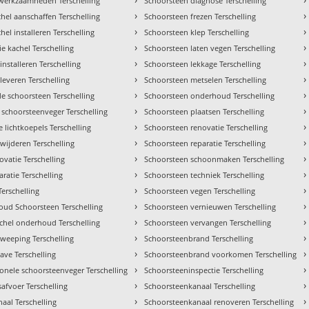
 werkzaamheden Terschelling
Schoorsteen diagnose Terschelling
›
›
hel aanschaffen Terschelling
Schoorsteen frezen Terschelling
›
›
el installeren Terschelling
Schoorsteen klep Terschelling
›
›
tie kachel Terschelling
Schoorsteen laten vegen Terschelling
›
›
installeren Terschelling
Schoorsteen lekkage Terschelling
›
›
leveren Terschelling
Schoorsteen metselen Terschelling
›
›
e schoorsteen Terschelling
Schoorsteen onderhoud Terschelling
›
›
 schoorsteenveger Terschelling
Schoorsteen plaatsen Terschelling
›
›
 lichtkoepels Terschelling
Schoorsteen renovatie Terschelling
›
›
wijderen Terschelling
Schoorsteen reparatie Terschelling
›
›
ovatie Terschelling
Schoorsteen schoonmaken Terschelling
›
›
ratie Terschelling
Schoorsteen techniek Terschelling
›
›
Terschelling
Schoorsteen vegen Terschelling
›
›
ud Schoorsteen Terschelling
Schoorsteen vernieuwen Terschelling
›
›
achel onderhoud Terschelling
Schoorsteen vervangen Terschelling
›
›
weeping Terschelling
Schoorsteenbrand Terschelling
›
›
ave Terschelling
Schoorsteenbrand voorkomen Terschelling
›
›
ionele schoorsteenveger Terschelling
Schoorsteeninspectie Terschelling
›
›
afvoer Terschelling
Schoorsteenkanaal Terschelling
›
›
aal Terschelling
Schoorsteenkanaal renoveren Terschelling