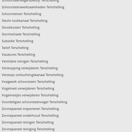
Schoorsteenvegersbedrijf Terschelling
Schoorsteenwerkzaamheden Terschelling
Schoorstenen Terschelling
Slecht rookkanaal Terschelling
Stookkosten Terschelling
Stormschade Terschelling
Subsidie Terschelling
Tarief Terschelling
Vacatures Terschelling
Ventilatie reinigen Terschelling
Verstopping verwijderen Terschelling
Verstopt ontluchtingskanaal Terschelling
Voegwerk schoorsteen Terschelling
Vogelnest verwijderen Terschelling
Vogelnestjes verwijderen Terschelling
Voordeligste schoorsteenveger Terschelling
Zonnepaneel inspecteren Terschelling
Zonnepaneel onderhoud Terschelling
Zonnepaneel reinigen Terschelling
Zonnepaneel reiniging Terschelling