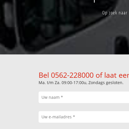
Op zoek naar 
Bel 0562-228000 of laat ee
Ma. t/m Za. 09:00-17:00u, Zondags gesloten.