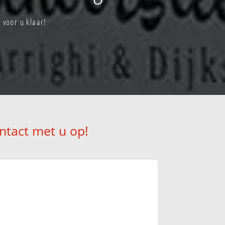
 voor u klaar!
ntact met u op!