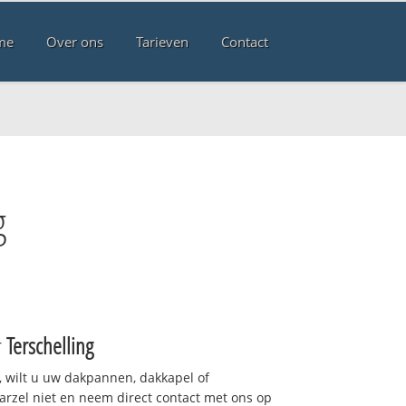
me
Over ons
Tarieven
Contact
g
r
Terschelling
 wilt u uw dakpannen, dakkapel of
arzel niet en neem direct contact met ons op