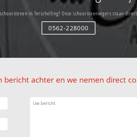
schoorstenen in Terschelling? Onze schoorsteenvegers staan direct
0562-228000
n bericht achter en we nemen direct co