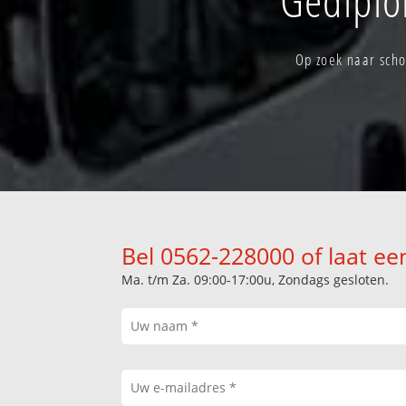
Op zoek naar scho
Bel 0562-228000 of laat ee
Ma. t/m Za. 09:00-17:00u, Zondags gesloten.