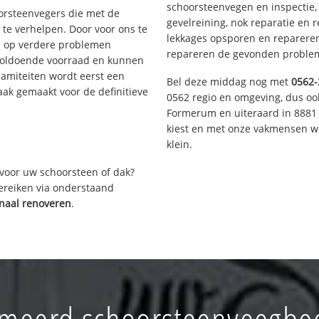
schoorsteenvegen en inspectie,
oorsteenvegers die met de
gevelreining, nok reparatie en 
te verhelpen. Door voor ons te
lekkages opsporen en repareren.
s op verdere problemen
repareren de gevonden problem
voldoende voorraad en kunnen
lamiteiten wordt eerst een
Bel deze middag nog met
0562-
aak gemaakt voor de definitieve
0562 regio en omgeving, dus ook
Formerum en uiteraard in 8881 
kiest en met onze vakmensen w
klein.
voor uw schoorsteen of dak?
bereiken via onderstaand
naal renoveren
.
meerd schoorsteenveegbed