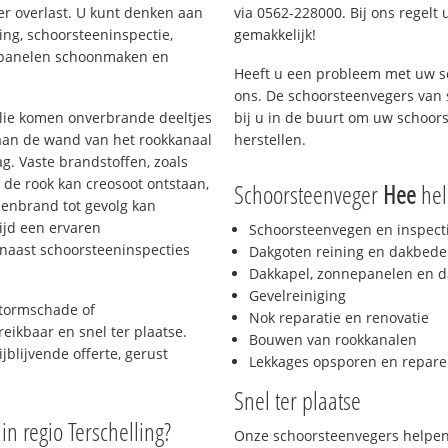
er overlast. U kunt denken aan
via 0562-228000. Bij ons regelt 
ing, schoorsteeninspectie,
gemakkelijk!
nepanelen schoonmaken en
Heeft u een probleem met uw s
ons. De schoorsteenvegers van
 olie komen onverbrande deeltjes
bij u in de buurt om uw schoor
 aan de wand van het rookkanaal
herstellen.
g. Vaste brandstoffen, zoals
t de rook kan creosoot ontstaan,
Schoorsteenveger
Hee
help
enbrand tot gevolg kan
ijd een ervaren
Schoorsteenvegen en inspect
naast schoorsteeninspecties
Dakgoten reining en dakbede
Dakkapel, zonnepanelen en d
Gevelreiniging
stormschade of
Nok reparatie en renovatie
ereikbaar en snel ter plaatse.
Bouwen van rookkanalen
jblijvende offerte, gerust
Lekkages opsporen en repare
Snel ter plaatse
in regio Terschelling?
Onze schoorsteenvegers helpen 