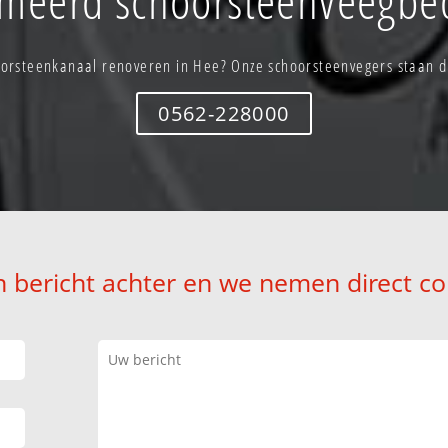
orsteenkanaal renoveren in Hee? Onze schoorsteenvegers staan di
0562-228000
n bericht achter en we nemen direct co