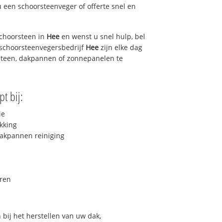
u een schoorsteenveger of offerte snel en
choorsteen in
Hee
en wenst u snel hulp, bel
 schoorsteenvegersbedrijf
Hee
zijn elke dag
steen, dakpannen of zonnepanelen te
t bij:
ie
kking
akpannen reiniging
ren
bij het herstellen van uw dak,