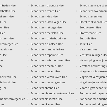
›
›
aamheden Hee
Schoorsteen diagnose Hee
Schoorsteenvegersbed
›
›
schaffen Hee
Schoorsteen frezen Hee
Schoorsteenwerkzaa
›
›
alleren Hee
Schoorsteen klep Hee
Schoorstenen Hee
›
›
el Hee
Schoorsteen laten vegen Hee
Slecht rookkanaal He
›
›
eren Hee
Schoorsteen lekkage Hee
Stookkosten Hee
›
›
 Hee
Schoorsteen metselen Hee
Stormschade Hee
›
›
rsteen Hee
Schoorsteen onderhoud Hee
Subsidie Hee
›
›
steenveger Hee
Schoorsteen plaatsen Hee
Tarief Hee
›
›
oepels Hee
Schoorsteen renovatie Hee
Vacatures Hee
›
›
en Hee
Schoorsteen reparatie Hee
Ventilatie reinigen He
›
›
Hee
Schoorsteen schoonmaken Hee
Verstopping verwijde
›
›
Hee
Schoorsteen techniek Hee
Verstopt ontluchting
›
›
Schoorsteen vegen Hee
Voegwerk schoorstee
›
›
oorsteen Hee
Schoorsteen vernieuwen Hee
Vogelnest verwijdere
›
›
nderhoud Hee
Schoorsteen vervangen Hee
Vogelnestjes verwijd
›
›
g Hee
Schoorsteenbrand Hee
Voordeligste schoors
›
›
e
Schoorsteenbrand voorkomen Hee
Zonnepaneel inspect
›
›
schoorsteenveger Hee
Schoorsteeninspectie Hee
Zonnepaneel onderh
›
›
 Hee
Schoorsteenkanaal Hee
Zonnepaneel reinigen