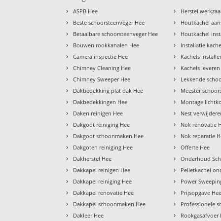
›
›
ASPB Hee
Herstel werkz
›
›
Beste schoorsteenveger Hee
Houtkachel aan
›
›
Betaalbare schoorsteenveger Hee
Houtkachel inst
›
›
Bouwen rookkanalen Hee
Installatie kach
›
›
Camera inspectie Hee
Kachels install
›
›
Chimney Cleaning Hee
Kachels leveren
›
›
Chimney Sweeper Hee
Lekkende schoo
›
›
Dakbedekking plat dak Hee
Meester schoor
›
›
Dakbedekkingen Hee
Montage lichtk
›
›
Daken reinigen Hee
Nest verwijder
›
›
Dakgoot reiniging Hee
Nok renovatie 
›
›
Dakgoot schoonmaken Hee
Nok reparatie 
›
›
Dakgoten reiniging Hee
Offerte Hee
›
›
Dakherstel Hee
Onderhoud Sch
›
›
Dakkapel reinigen Hee
Pelletkachel o
›
›
Dakkapel reiniging Hee
Power Sweepin
›
›
Dakkapel renovatie Hee
Prijsopgave He
›
›
Dakkapel schoonmaken Hee
Professionele 
›
›
Dakleer Hee
Rookgasafvoer