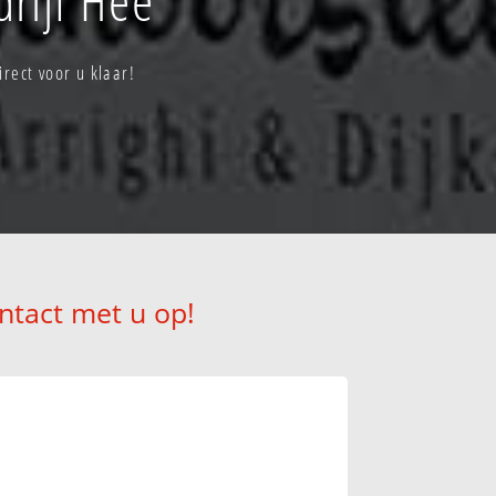
rect voor u klaar!
ntact met u op!