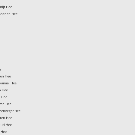
rijf Hee
mheden Hee
e
e
ren Hee
skanaal Hee
n Hee
n Hee
eren Hee
teenveger Hee
eren Hee
oud Hee
 Hee