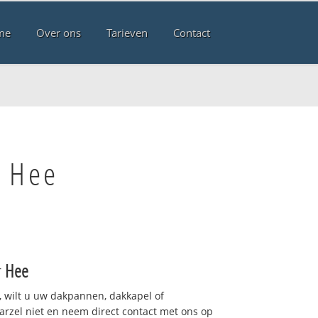
me
Over ons
Tarieven
Contact
n Hee
r
Hee
 wilt u uw dakpannen, dakkapel of
arzel niet en neem direct contact met ons op