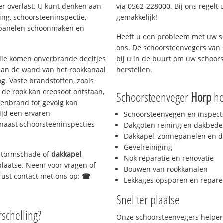
er overlast. U kunt denken aan
via 0562-228000. Bij ons regelt 
ing, schoorsteeninspectie,
gemakkelijk!
nepanelen schoonmaken en
Heeft u een probleem met uw s
ons. De schoorsteenvegers van
 olie komen onverbrande deeltjes
bij u in de buurt om uw schoor
 aan de wand van het rookkanaal
herstellen.
g. Vaste brandstoffen, zoals
t de rook kan creosoot ontstaan,
Schoorsteenveger
Horp
hel
enbrand tot gevolg kan
ijd een ervaren
Schoorsteenvegen en inspect
naast schoorsteeninspecties
Dakgoten reining en dakbede
Dakkapel, zonnepanelen en d
Gevelreiniging
, stormschade of
dakkapel
Nok reparatie en renovatie
 plaatse. Neem voor vragen of
Bouwen van rookkanalen
gerust contact met ons op:
☎
Lekkages opsporen en repare
Snel ter plaatse
rschelling?
Onze schoorsteenvegers helpen 