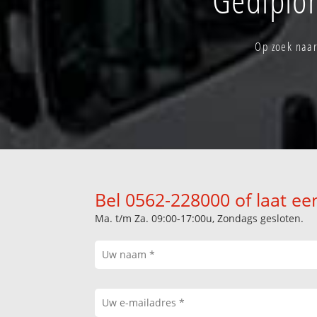
Op zoek naar
Bel 0562-228000 of laat ee
Ma. t/m Za. 09:00-17:00u, Zondags gesloten.