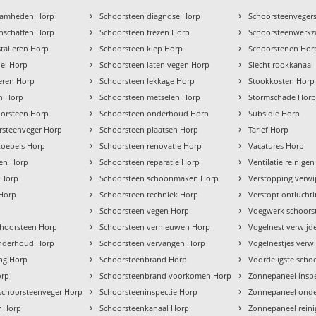
›
›
zaamheden Horp
Schoorsteen diagnose Horp
Schoorsteenvegers
›
›
nschaffen Horp
Schoorsteen frezen Horp
Schoorsteenwerk
›
›
talleren Horp
Schoorsteen klep Horp
Schoorstenen Hor
›
›
hel Horp
Schoorsteen laten vegen Horp
Slecht rookkanaal
›
›
leren Horp
Schoorsteen lekkage Horp
Stookkosten Horp
›
›
en Horp
Schoorsteen metselen Horp
Stormschade Hor
›
›
orsteen Horp
Schoorsteen onderhoud Horp
Subsidie Horp
›
›
rsteenveger Horp
Schoorsteen plaatsen Horp
Tarief Horp
›
›
koepels Horp
Schoorsteen renovatie Horp
Vacatures Horp
›
›
ren Horp
Schoorsteen reparatie Horp
Ventilatie reinige
›
›
 Horp
Schoorsteen schoonmaken Horp
Verstopping verwi
›
›
 Horp
Schoorsteen techniek Horp
Verstopt ontlucht
›
›
Schoorsteen vegen Horp
Voegwerk schoors
›
›
hoorsteen Horp
Schoorsteen vernieuwen Horp
Vogelnest verwijd
›
›
onderhoud Horp
Schoorsteen vervangen Horp
Vogelnestjes verw
›
›
ng Horp
Schoorsteenbrand Horp
Voordeligste scho
›
›
orp
Schoorsteenbrand voorkomen Horp
Zonnepaneel insp
›
›
 schoorsteenveger Horp
Schoorsteeninspectie Horp
Zonnepaneel ond
›
›
r Horp
Schoorsteenkanaal Horp
Zonnepaneel rein