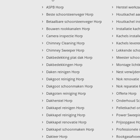
›
›
ASPB Horp
Herstel werk
›
›
Beste schoorsteenveger Horp
Houtkachel aa
›
›
Betaalbare schoorsteenveger Horp
Houtkachel ins
›
›
Bouwen rookkanalen Horp
Installatie kac
›
›
Camera inspectie Horp
Kachels instal
›
›
Chimney Cleaning Horp
Kachels lever
›
›
Chimney Sweeper Horp
Lekkende scho
›
›
Dakbedekking plat dak Horp
Meester schoo
›
›
Dakbedekkingen Horp
Montage licht
›
›
Daken reinigen Horp
Nest verwijde
›
›
Dakgoot reiniging Horp
Nok renovatie
›
›
Dakgoot schoonmaken Horp
Nok reparatie
›
›
Dakgoten reiniging Horp
Offerte Horp
›
›
Dakherstel Horp
Onderhoud Sc
›
›
Dakkapel reinigen Horp
Pelletkachel 
›
›
Dakkapel reiniging Horp
Power Sweepi
›
›
Dakkapel renovatie Horp
Prijsopgave H
›
›
Dakkapel schoonmaken Horp
Professionele
›
›
Dakleer Horp
Rookgasafvoe