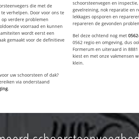
schoorsteenvegen en inspectie,
oorsteenvegers die met de
gevelreining, nok reparatie en 
te verhelpen. Door voor ons te
lekkages opsporen en repareren.
s op verdere problemen
repareren de gevonden problem
voldoende voorraad en kunnen
lamiteiten wordt eerst een
Bel deze ochtend nog met
0562
aak gemaakt voor de definitieve
0562 regio en omgeving, dus ook
Formerum en uiteraard in 8881 
kiest en met onze vakmensen w
klein.
voor uw schoorsteen of dak?
bereiken via onderstaand
ging
.
meerd schoorsteenveegbedr