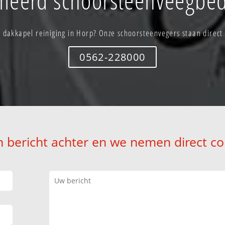
 dakkapel reiniging in Horp? Onze schoorsteenvegers staan direct 
0562-228000
n bericht achter en we nemen direct co