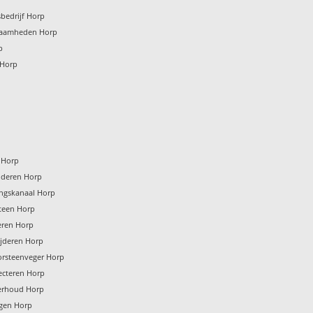
bedrijf Horp
zaamheden Horp
p
 Horp
p
n Horp
jderen Horp
ingskanaal Horp
teen Horp
eren Horp
ijderen Horp
orsteenveger Horp
ecteren Horp
erhoud Horp
igen Horp