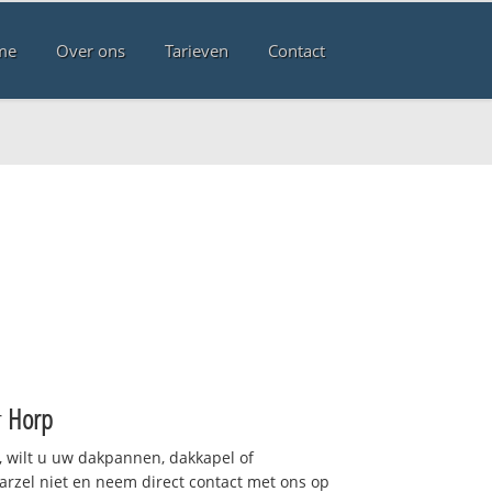
me
Over ons
Tarieven
Contact
r
Horp
 wilt u uw dakpannen, dakkapel of
arzel niet en neem direct contact met ons op