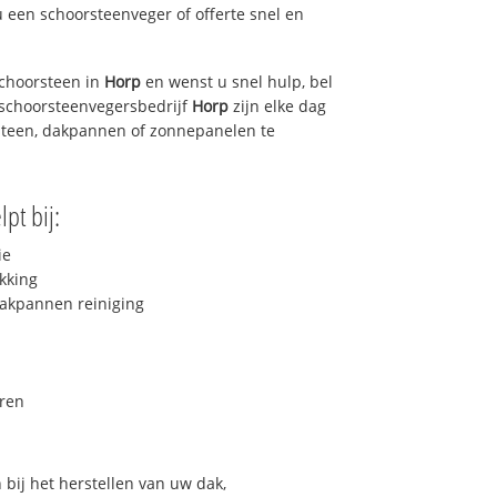
u een schoorsteenveger of offerte snel en
choorsteen in
Horp
en wenst u snel hulp, bel
 schoorsteenvegersbedrijf
Horp
zijn elke dag
steen, dakpannen of zonnepanelen te
pt bij:
ie
kking
akpannen reiniging
ren
bij het herstellen van uw dak,