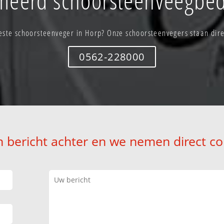
este schoorsteenveger in Horp? Onze schoorsteenvegers staan direc
0562-228000
n bericht achter en we nemen direct co