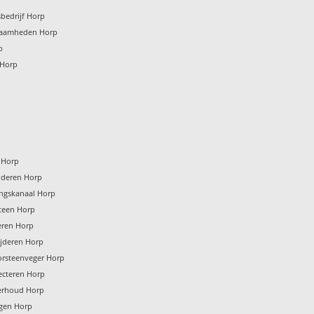
bedrijf Horp
zaamheden Horp
p
 Horp
p
n Horp
jderen Horp
ingskanaal Horp
teen Horp
eren Horp
ijderen Horp
orsteenveger Horp
ecteren Horp
erhoud Horp
igen Horp