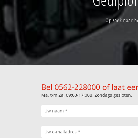
Op zoek naar b
Bel 0562-228000 of laat ee
Ma. t/m Za. 09:00-17:00u, Zondags gesloten.