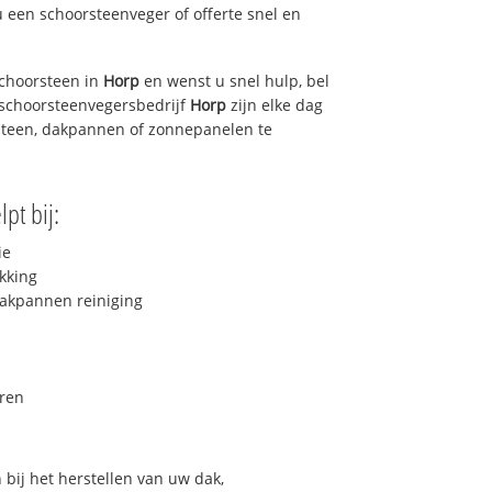
u een schoorsteenveger of offerte snel en
choorsteen in
Horp
en wenst u snel hulp, bel
 schoorsteenvegersbedrijf
Horp
zijn elke dag
steen, dakpannen of zonnepanelen te
pt bij:
ie
kking
akpannen reiniging
ren
bij het herstellen van uw dak,