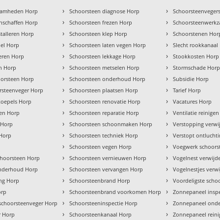
›
›
zaamheden Horp
Schoorsteen diagnose Horp
Schoorsteenvegers
›
›
nschaffen Horp
Schoorsteen frezen Horp
Schoorsteenwerk
›
›
talleren Horp
Schoorsteen klep Horp
Schoorstenen Hor
›
›
hel Horp
Schoorsteen laten vegen Horp
Slecht rookkanaal
›
›
leren Horp
Schoorsteen lekkage Horp
Stookkosten Horp
›
›
en Horp
Schoorsteen metselen Horp
Stormschade Hor
›
›
orsteen Horp
Schoorsteen onderhoud Horp
Subsidie Horp
›
›
rsteenveger Horp
Schoorsteen plaatsen Horp
Tarief Horp
›
›
koepels Horp
Schoorsteen renovatie Horp
Vacatures Horp
›
›
ren Horp
Schoorsteen reparatie Horp
Ventilatie reinige
›
›
 Horp
Schoorsteen schoonmaken Horp
Verstopping verwi
›
›
 Horp
Schoorsteen techniek Horp
Verstopt ontlucht
›
›
Schoorsteen vegen Horp
Voegwerk schoors
›
›
hoorsteen Horp
Schoorsteen vernieuwen Horp
Vogelnest verwijd
›
›
onderhoud Horp
Schoorsteen vervangen Horp
Vogelnestjes verw
›
›
ng Horp
Schoorsteenbrand Horp
Voordeligste scho
›
›
orp
Schoorsteenbrand voorkomen Horp
Zonnepaneel insp
›
›
 schoorsteenveger Horp
Schoorsteeninspectie Horp
Zonnepaneel ond
›
›
r Horp
Schoorsteenkanaal Horp
Zonnepaneel rein