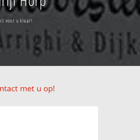
t voor u klaar!
ntact met u op!