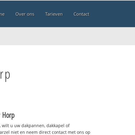
me
Over ons
Tarieven
Contact
rp
r
Horp
 wilt u uw dakpannen, dakkapel of
arzel niet en neem direct contact met ons op