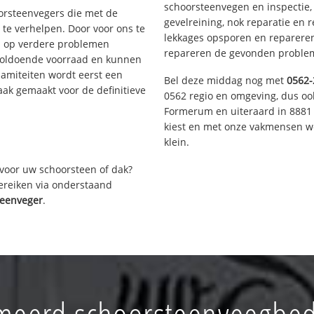
schoorsteenvegen en inspectie,
oorsteenvegers die met de
gevelreining, nok reparatie en 
te verhelpen. Door voor ons te
lekkages opsporen en repareren.
s op verdere problemen
repareren de gevonden problem
voldoende voorraad en kunnen
lamiteiten wordt eerst een
Bel deze middag nog met
0562-
aak gemaakt voor de definitieve
0562 regio en omgeving, dus ook
Formerum en uiteraard in 8881 
kiest en met onze vakmensen w
klein.
voor uw schoorsteen of dak?
bereiken via onderstaand
teenveger
.
meerd schoorsteenveegbedr