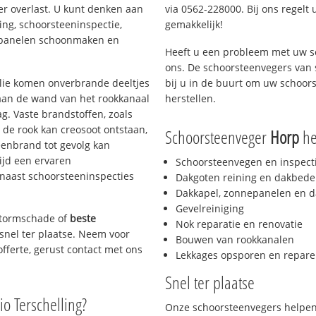
er overlast. U kunt denken aan
via 0562-228000. Bij ons regelt 
ing, schoorsteeninspectie,
gemakkelijk!
nepanelen schoonmaken en
Heeft u een probleem met uw s
ons. De schoorsteenvegers van
 olie komen onverbrande deeltjes
bij u in de buurt om uw schoor
 aan de wand van het rookkanaal
herstellen.
g. Vaste brandstoffen, zoals
t de rook kan creosoot ontstaan,
Schoorsteenveger
Horp
hel
enbrand tot gevolg kan
ijd een ervaren
Schoorsteenvegen en inspect
naast schoorsteeninspecties
Dakgoten reining en dakbede
Dakkapel, zonnepanelen en d
Gevelreiniging
 stormschade of
beste
Nok reparatie en renovatie
 snel ter plaatse. Neem voor
Bouwen van rookkanalen
offerte, gerust contact met ons
Lekkages opsporen en repare
Snel ter plaatse
io Terschelling?
Onze schoorsteenvegers helpen 