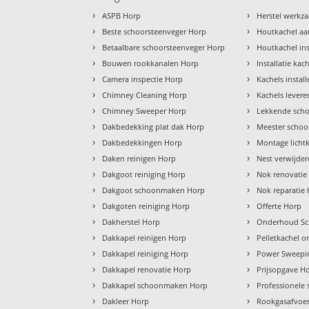
›
›
ASPB Horp
Herstel werk
›
›
Beste schoorsteenveger Horp
Houtkachel aa
›
›
Betaalbare schoorsteenveger Horp
Houtkachel ins
›
›
Bouwen rookkanalen Horp
Installatie kac
›
›
Camera inspectie Horp
Kachels instal
›
›
Chimney Cleaning Horp
Kachels lever
›
›
Chimney Sweeper Horp
Lekkende scho
›
›
Dakbedekking plat dak Horp
Meester schoo
›
›
Dakbedekkingen Horp
Montage licht
›
›
Daken reinigen Horp
Nest verwijde
›
›
Dakgoot reiniging Horp
Nok renovatie
›
›
Dakgoot schoonmaken Horp
Nok reparatie
›
›
Dakgoten reiniging Horp
Offerte Horp
›
›
Dakherstel Horp
Onderhoud Sc
›
›
Dakkapel reinigen Horp
Pelletkachel 
›
›
Dakkapel reiniging Horp
Power Sweepi
›
›
Dakkapel renovatie Horp
Prijsopgave H
›
›
Dakkapel schoonmaken Horp
Professionele
›
›
Dakleer Horp
Rookgasafvoe