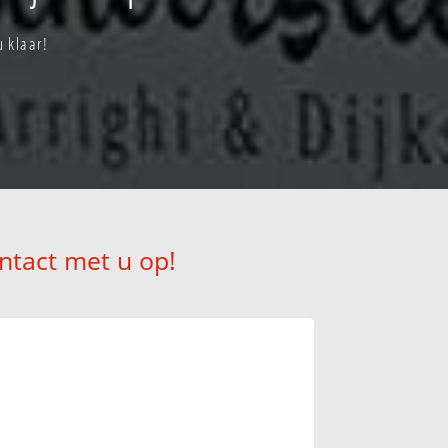
u klaar!
ntact met u op!