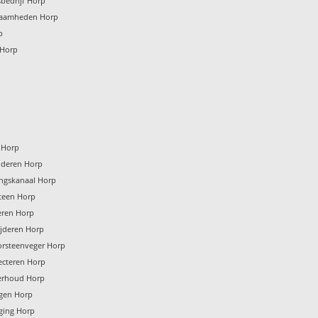
bedrijf Horp
zaamheden Horp
p
 Horp
p
n Horp
jderen Horp
ingskanaal Horp
teen Horp
eren Horp
ijderen Horp
orsteenveger Horp
ecteren Horp
erhoud Horp
igen Horp
ging Horp