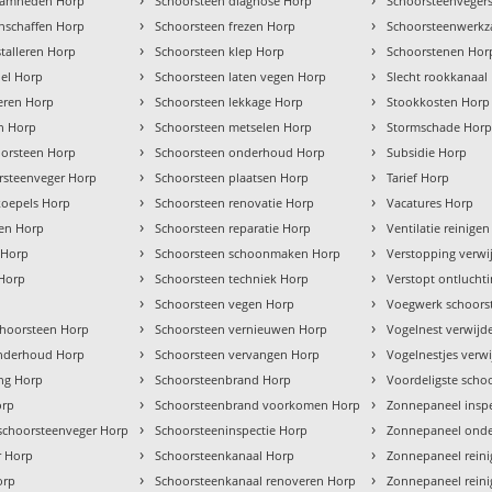
zaamheden Horp
Schoorsteen diagnose Horp
Schoorsteenvegers
›
›
nschaffen Horp
Schoorsteen frezen Horp
Schoorsteenwerk
›
›
talleren Horp
Schoorsteen klep Horp
Schoorstenen Hor
›
›
hel Horp
Schoorsteen laten vegen Horp
Slecht rookkanaal
›
›
leren Horp
Schoorsteen lekkage Horp
Stookkosten Horp
›
›
en Horp
Schoorsteen metselen Horp
Stormschade Hor
›
›
orsteen Horp
Schoorsteen onderhoud Horp
Subsidie Horp
›
›
rsteenveger Horp
Schoorsteen plaatsen Horp
Tarief Horp
›
›
koepels Horp
Schoorsteen renovatie Horp
Vacatures Horp
›
›
ren Horp
Schoorsteen reparatie Horp
Ventilatie reinige
›
›
 Horp
Schoorsteen schoonmaken Horp
Verstopping verwi
›
›
 Horp
Schoorsteen techniek Horp
Verstopt ontlucht
›
›
Schoorsteen vegen Horp
Voegwerk schoors
›
›
hoorsteen Horp
Schoorsteen vernieuwen Horp
Vogelnest verwijd
›
›
onderhoud Horp
Schoorsteen vervangen Horp
Vogelnestjes verw
›
›
ng Horp
Schoorsteenbrand Horp
Voordeligste scho
›
›
orp
Schoorsteenbrand voorkomen Horp
Zonnepaneel insp
›
›
 schoorsteenveger Horp
Schoorsteeninspectie Horp
Zonnepaneel ond
›
›
r Horp
Schoorsteenkanaal Horp
Zonnepaneel rein
›
›
orp
Schoorsteenkanaal renoveren Horp
Zonnepaneel reini