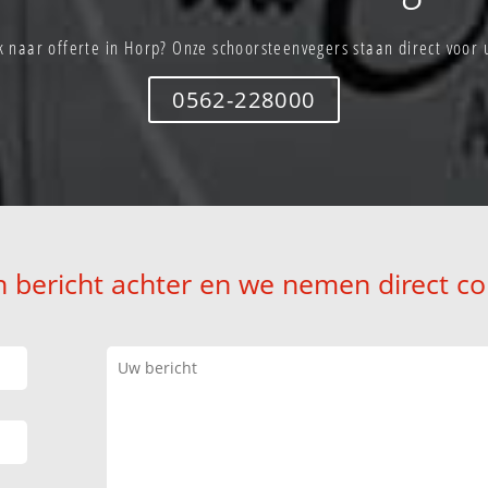
 naar offerte in Horp? Onze schoorsteenvegers staan direct voor 
0562-228000
n bericht achter en we nemen direct co