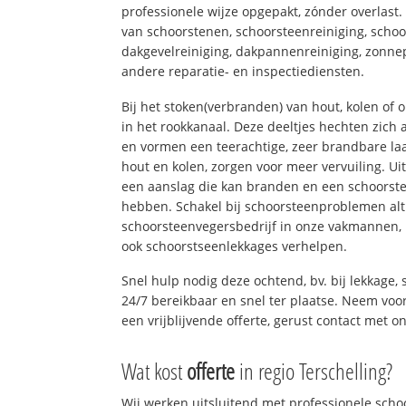
professionele wijze opgepakt, zónder overlast
van schoorstenen, schoorsteenreiniging, schoo
dakgevelreiniging, dakpannenreiniging, zon
andere reparatie- en inspectiediensten.
Bij het stoken(verbranden) van hout, kolen of
in het rookkanaal. Deze deeltjes hechten zich
en vormen een teerachtige, zeer brandbare laa
hout en kolen, zorgen voor meer vervuiling. Ui
een aanslag die kan branden en een schoorste
hebben. Schakel bij schoorsteenproblemen alt
schoorsteenvegersbedrijf in onze vakmannen, 
ook schoorstseenlekkages verhelpen.
Snel hulp nodig deze ochtend, bv. bij lekkage
24/7 bereikbaar en snel ter plaatse. Neem voor
een vrijblijvende offerte, gerust contact met o
Wat kost
offerte
in regio Terschelling?
Wij werken uitsluitend met professionele sch