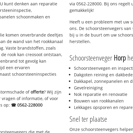
. U kunt denken aan reparatie
via 0562-228000. Bij ons regelt 
rsteeninspectie,
gemakkelijk!
nepanelen schoonmaken en
Heeft u een probleem met uw s
ons. De schoorsteenvegers van
 olie komen onverbrande deeltjes
bij u in de buurt om uw schoor
 aan de wand van het rookkanaal
herstellen.
g. Vaste brandstoffen, zoals
t de rook kan creosoot ontstaan,
Schoorsteenveger
Horp
hel
enbrand tot gevolg kan
ijd een ervaren
Schoorsteenvegen en inspect
naast schoorsteeninspecties
Dakgoten reining en dakbede
Dakkapel, zonnepanelen en d
Gevelreiniging
, stormschade of
offerte
? Wij zijn
Nok reparatie en renovatie
 vragen of informatie, of voor
Bouwen van rookkanalen
ns op:
☎ 0562-228000
Lekkages opsporen en repare
Snel ter plaatse
Onze schoorsteenvegers helpen 
oorsteenvegers die met de