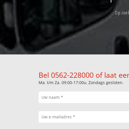
Op zoek
Bel 0562-228000 of laat ee
Ma. t/m Za. 09:00-17:00u, Zondags gesloten.