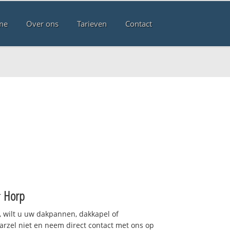
me
Over ons
Tarieven
Contact
r
Horp
 wilt u uw dakpannen, dakkapel of
arzel niet en neem direct contact met ons op