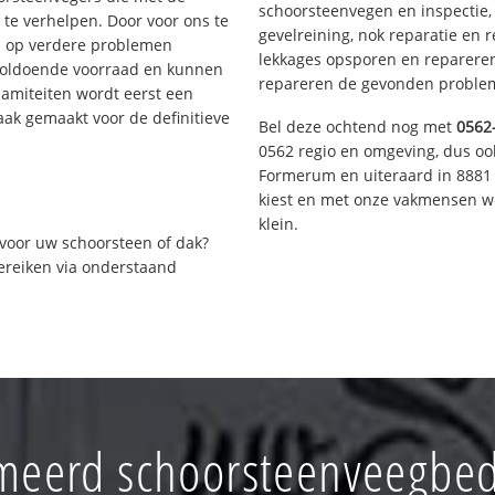
schoorsteenvegen en inspectie,
te verhelpen. Door voor ons te
gevelreining, nok reparatie en 
s op verdere problemen
lekkages opsporen en repareren.
voldoende voorraad en kunnen
repareren de gevonden problem
lamiteiten wordt eerst een
aak gemaakt voor de definitieve
Bel deze ochtend nog met
0562
0562 regio en omgeving, dus ook
Formerum en uiteraard in 8881 
kiest en met onze vakmensen w
klein.
voor uw schoorsteen of dak?
bereiken via onderstaand
meerd schoorsteenveegbedr