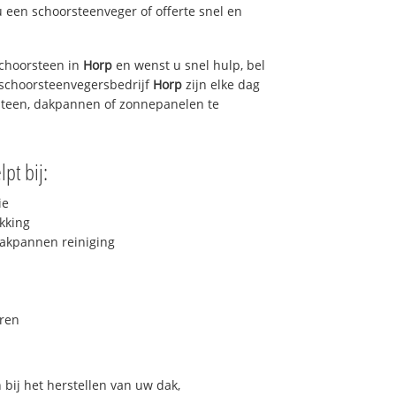
u een schoorsteenveger of offerte snel en
choorsteen in
Horp
en wenst u snel hulp, bel
 schoorsteenvegersbedrijf
Horp
zijn elke dag
steen, dakpannen of zonnepanelen te
pt bij:
ie
kking
akpannen reiniging
ren
bij het herstellen van uw dak,