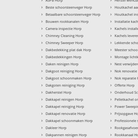
ASPB Horp
Herstel werk
›
›
Beste schoorsteenveger Horp
Houtkachel aa
›
›
Betaalbare schoorsteenveger Horp
Houtkachel ins
›
›
Bouwen rookkanalen Horp
Installatie kac
›
›
Camera inspectie Horp
Kachels instal
›
›
Chimney Cleaning Horp
Kachels lever
›
›
Chimney Sweeper Horp
Lekkende scho
›
›
Dakbedekking plat dak Horp
Meester schoo
›
›
Dakbedekkingen Horp
Montage licht
›
›
Daken reinigen Horp
Nest verwijde
›
›
Dakgoot reiniging Horp
Nok renovatie
›
›
Dakgoot schoonmaken Horp
Nok reparatie
›
›
Dakgoten reiniging Horp
Offerte Horp
›
›
Dakherstel Horp
Onderhoud Sc
›
›
Dakkapel reinigen Horp
Pelletkachel 
›
›
Dakkapel reiniging Horp
Power Sweepi
›
›
Dakkapel renovatie Horp
Prijsopgave H
›
›
Dakkapel schoonmaken Horp
Professionele
›
›
Dakleer Horp
Rookgasafvoe
›
›
Dakpannen reinigen Horp
Rookkanaal H