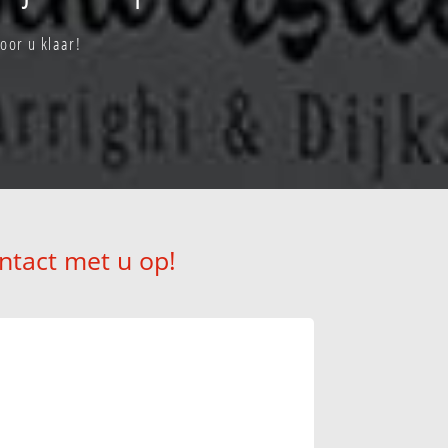
oor u klaar!
ntact met u op!