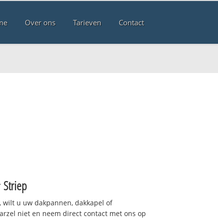
me
Over ons
Tarieven
Contact
r
Striep
 wilt u uw dakpannen, dakkapel of
arzel niet en neem direct contact met ons op