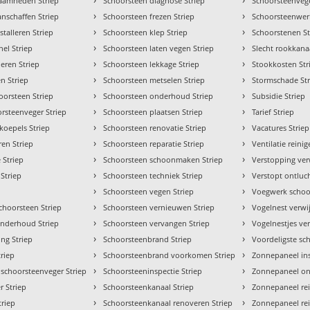
zaamheden Striep
Schoorsteen diagnose Striep
Schoorsteenvege
›
›
nschaffen Striep
Schoorsteen frezen Striep
Schoorsteenwer
›
›
stalleren Striep
Schoorsteen klep Striep
Schoorstenen St
›
›
hel Striep
Schoorsteen laten vegen Striep
Slecht rookkanaa
›
›
leren Striep
Schoorsteen lekkage Striep
Stookkosten Str
›
›
en Striep
Schoorsteen metselen Striep
Stormschade Str
›
›
oorsteen Striep
Schoorsteen onderhoud Striep
Subsidie Striep
›
›
rsteenveger Striep
Schoorsteen plaatsen Striep
Tarief Striep
›
›
koepels Striep
Schoorsteen renovatie Striep
Vacatures Striep
›
›
ren Striep
Schoorsteen reparatie Striep
Ventilatie reinig
›
›
 Striep
Schoorsteen schoonmaken Striep
Verstopping ver
›
›
 Striep
Schoorsteen techniek Striep
Verstopt ontluc
›
›
Schoorsteen vegen Striep
Voegwerk schoor
›
›
hoorsteen Striep
Schoorsteen vernieuwen Striep
Vogelnest verwi
›
›
onderhoud Striep
Schoorsteen vervangen Striep
Vogelnestjes ve
›
›
ng Striep
Schoorsteenbrand Striep
Voordeligste sc
›
›
triep
Schoorsteenbrand voorkomen Striep
Zonnepaneel ins
›
›
 schoorsteenveger Striep
Schoorsteeninspectie Striep
Zonnepaneel on
›
›
 Striep
Schoorsteenkanaal Striep
Zonnepaneel rei
›
›
triep
Schoorsteenkanaal renoveren Striep
Zonnepaneel rei