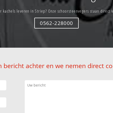
r kachels leveren in Striep? Onze schoorsteenvegers staan direct v
0562-228000
n bericht achter en we nemen direct co