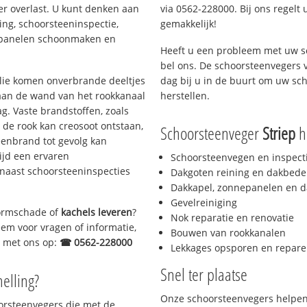
er overlast. U kunt denken aan
via 0562-228000. Bij ons regelt 
ing, schoorsteeninspectie,
gemakkelijk!
nepanelen schoonmaken en
Heeft u een probleem met uw s
bel ons. De schoorsteenvegers 
 olie komen onverbrande deeltjes
dag bij u in de buurt om uw sc
 aan de wand van het rookkanaal
herstellen.
g. Vaste brandstoffen, zoals
t de rook kan creosoot ontstaan,
Schoorsteenveger
Striep
he
enbrand tot gevolg kan
ijd een ervaren
Schoorsteenvegen en inspect
naast schoorsteeninspecties
Dakgoten reining en dakbede
Dakkapel, zonnepanelen en d
Gevelreiniging
stormschade of
kachels leveren
?
Nok reparatie en renovatie
eem voor vragen of informatie,
Bouwen van rookkanalen
ct met ons op:
☎ 0562-228000
Lekkages opsporen en repare
Snel ter plaatse
helling?
Onze schoorsteenvegers helpen 
oorsteenvegers die met de