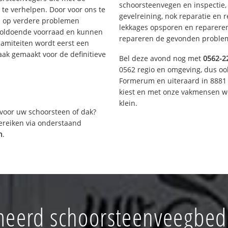
schoorsteenvegen en inspectie,
te verhelpen. Door voor ons te
gevelreining, nok reparatie en 
s op verdere problemen
lekkages opsporen en repareren.
voldoende voorraad en kunnen
repareren de gevonden problem
lamiteiten wordt eerst een
aak gemaakt voor de definitieve
Bel deze avond nog met
0562-2
0562 regio en omgeving, dus ook
Formerum en uiteraard in 8881 
kiest en met onze vakmensen w
klein.
voor uw schoorsteen of dak?
bereiken via onderstaand
n
.
eerd schoorsteenveegbedri