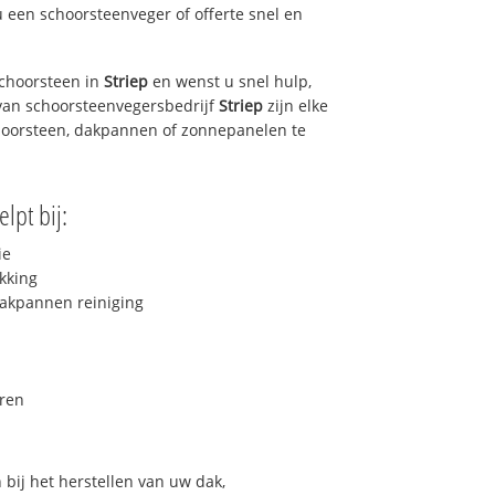
u een schoorsteenveger of offerte snel en
choorsteen in
Striep
en wenst u snel hulp,
van schoorsteenvegersbedrijf
Striep
zijn elke
hoorsteen, dakpannen of zonnepanelen te
lpt bij:
ie
kking
akpannen reiniging
ren
bij het herstellen van uw dak,