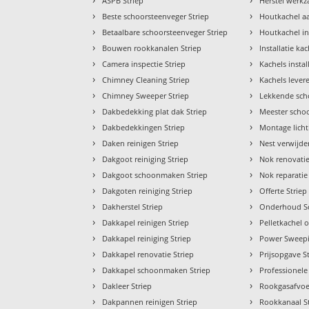
ASPB Striep
Herstel werk
›
›
Beste schoorsteenveger Striep
Houtkachel aa
›
›
Betaalbare schoorsteenveger Striep
Houtkachel in
›
›
Bouwen rookkanalen Striep
Installatie kac
›
›
Camera inspectie Striep
Kachels instal
›
›
Chimney Cleaning Striep
Kachels lever
›
›
Chimney Sweeper Striep
Lekkende sch
›
›
Dakbedekking plat dak Striep
Meester schoo
›
›
Dakbedekkingen Striep
Montage licht
›
›
Daken reinigen Striep
Nest verwijde
›
›
Dakgoot reiniging Striep
Nok renovatie
›
›
Dakgoot schoonmaken Striep
Nok reparatie
›
›
Dakgoten reiniging Striep
Offerte Striep
›
›
Dakherstel Striep
Onderhoud Sc
›
›
Dakkapel reinigen Striep
Pelletkachel 
›
›
Dakkapel reiniging Striep
Power Sweepi
›
›
Dakkapel renovatie Striep
Prijsopgave S
›
›
Dakkapel schoonmaken Striep
Professionele
›
›
Dakleer Striep
Rookgasafvoer
›
›
Dakpannen reinigen Striep
Rookkanaal S