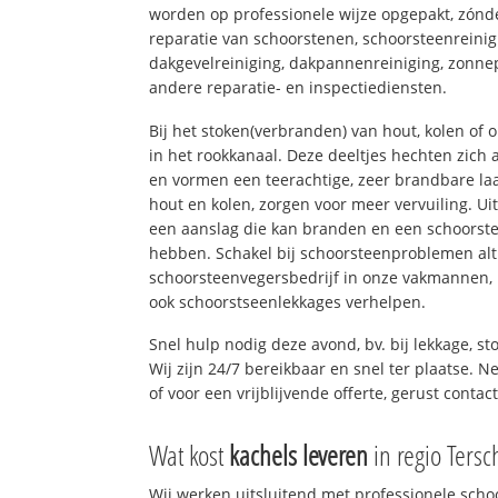
worden op professionele wijze opgepakt, zónd
reparatie van schoorstenen, schoorsteenreinig
dakgevelreiniging, dakpannenreiniging, zon
andere reparatie- en inspectiediensten.
Bij het stoken(verbranden) van hout, kolen of
in het rookkanaal. Deze deeltjes hechten zich
en vormen een teerachtige, zeer brandbare laa
hout en kolen, zorgen voor meer vervuiling. Ui
een aanslag die kan branden en een schoorste
hebben. Schakel bij schoorsteenproblemen alt
schoorsteenvegersbedrijf in onze vakmannen, 
ook schoorstseenlekkages verhelpen.
Snel hulp nodig deze avond, bv. bij lekkage, 
Wij zijn 24/7 bereikbaar en snel ter plaatse. N
of voor een vrijblijvende offerte, gerust conta
Wat kost
kachels leveren
in regio Tersc
Wij werken uitsluitend met professionele sch