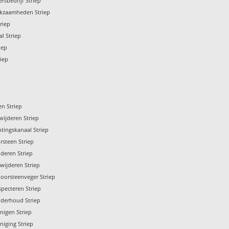
rsbedrijf Striep
kzaamheden Striep
riep
l Striep
iep
iep
en Striep
wijderen Striep
htingskanaal Striep
steen Striep
jderen Striep
rwijderen Striep
hoorsteenveger Striep
pecteren Striep
derhoud Striep
nigen Striep
niging Striep