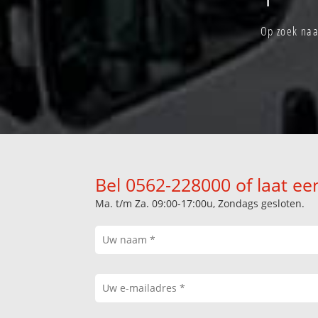
Op zoek naa
Bel 0562-228000 of laat ee
Ma. t/m Za. 09:00-17:00u, Zondags gesloten.